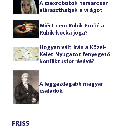
A szexrobotok hamarosan
eláraszthatják a világot
Miért nem Rubik Ernőé a
Rubik-kocka joga?
Hogyan vált Irán a Közel-
Kelet Nyugatot fenyegető
konfliktusforrásává?
A leggazdagabb magyar
családok
FRISS