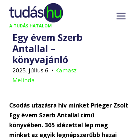
Kilépés
M
a
tartalomba
A TUDÁS HATALOM
Egy évem Szerb
Antallal –
könyvajánló
2025. július 6.
•
Kamasz
Melinda
Csodás utazásra hív minket Prieger Zsolt
Egy évem Szerb Antallal című
könyvében. 365 idézettel lep meg
minket az egyik legnépszerűbb hazai