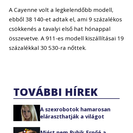
A Cayenne volt a legkelendőbb modell,
ebből 38 140-et adtak el, ami 9 százalékos
csökkenés a tavalyi első hat hónappal
összevetve. A 911-es modell kiszállításai 19
százalékkal 30 530-ra nőttek.
TOVÁBBI HÍREK
A szexrobotok hamarosan
eláraszthatják a világot
Miért nem Rubik Ernőé a