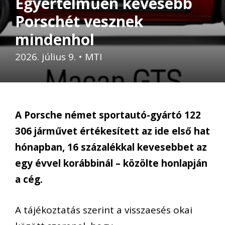
Egyértelműen kevesebb
Porschét vesznek
mindenhol
2026. július 9.
•
MTI
A Porsche német sportautó-gyártó 122
306 járművet értékesített az ide első hat
hónapban, 16 százalékkal kevesebbet az
egy évvel korábbinál – közölte honlapján
a cég.
A tájékoztatás szerint a visszaesés okai