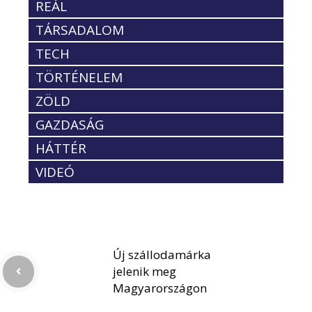
REÁL
TÁRSADALOM
TECH
TÖRTÉNELEM
ZÖLD
GAZDASÁG
HÁTTÉR
VIDEÓ
Új szállodamárka
jelenik meg
Magyarországon