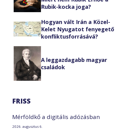
Rubik-kocka joga?
Hogyan vált Irán a Közel-
Kelet Nyugatot fenyegető
konfliktusforrásává?
A leggazdagabb magyar
családok
FRISS
Mérföldkő a digitális adózásban
2026. augusztus 6.