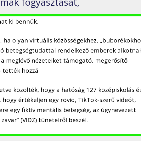
lmak fogyasztását,
at ki bennük.
, ha olyan virtuális közösségekhez, „buborékokho
ló betegségtudattal rendelkező emberek alkotnak
g a meglévő nézeteiket támogató, megerősítő
 tették hozzá.
etve közölték, hogy a hatóság 127 középiskolás é
a, hogy értékeljen egy rövid, TikTok-szerű videót,
re egy fiktív mentális betegség, az úgynevezett
s zavar” (VIDZ) tüneteiről beszél.