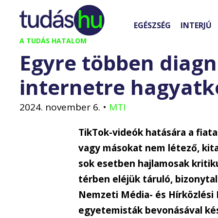
Kilépés
a
EGÉSZSÉG
INTERJÚ
tartalomba
A TUDÁS HATALOM
Egyre többen diagn
internetre hagyatk
2024. november 6.
•
MTI
TikTok-videók hatására a fiat
vagy másokat nem létező, kita
sok esetben hajlamosak kritiku
térben eléjük táruló, bizonyta
Nemzeti Média- és Hírközlési
egyetemisták bevonásával kés