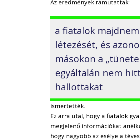
Az eredmények rámutattak:
a fiatalok majdnem 
létezését, és azon
másokon a „tünetek
egyáltalán nem hitt
hallottakat
ismertették.
Ez arra utal, hogy a fiatalok g
megjelenő információkat anélkü
hogy nagyobb az esélye a téve