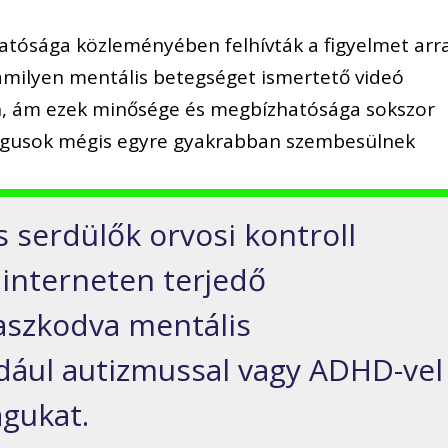
ósága közleményében felhívták a figyelmet arra
milyen mentális betegséget ismertető videó
n, ám ezek minősége és megbízhatósága sokszor
lógusok mégis egyre gyakrabban szembesülnek
 serdülők orvosi kontroll
z interneten terjedő
aszkodva mentális
dául autizmussal vagy ADHD-vel
agukat.