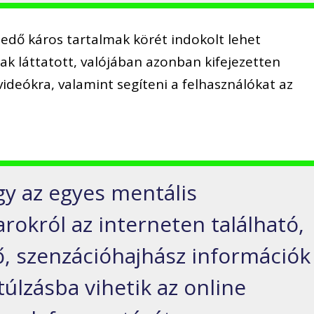
rjedő káros tartalmak körét indokolt lehet
nak láttatott, valójában azonban kifejezetten
 videókra, valamint segíteni a felhasználókat az
ogy az egyes mentális
rokról az interneten található,
ő, szenzációhajhász információk
túlzásba vihetik az online