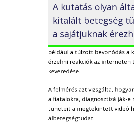
A kutatás olyan ált
kitalált betegség t
a sajátjuknak érezh
például a túlzott bevonódás a 
érzelmi reakciók az interneten t
keveredése.
A felmérés azt vizsgálta, hogya
a fiatalokra, diagnosztizálják-
tüneteit a megtekintett videó 
álbetegségtudat.