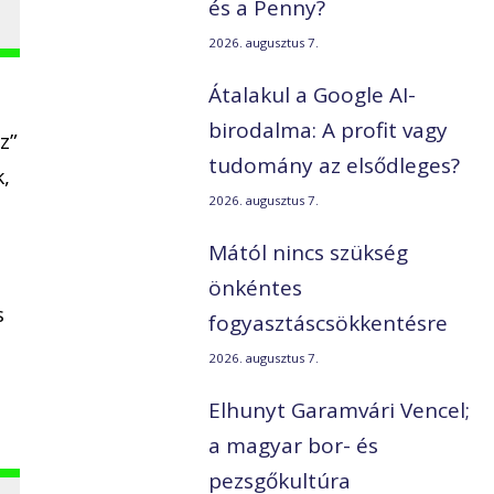
és a Penny?
2026. augusztus 7.
Átalakul a Google AI-
birodalma: A profit vagy
z”
tudomány az elsődleges?
,
2026. augusztus 7.
Mától nincs szükség
önkéntes
s
fogyasztáscsökkentésre
2026. augusztus 7.
Elhunyt Garamvári Vencel;
a magyar bor- és
pezsgőkultúra