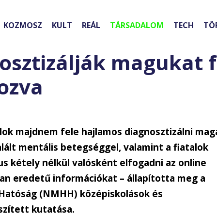
KOZMOSZ
KULT
REÁL
TÁRSADALOM
TECH
TÖ
osztizálják magukat f
ozva
alok majdnem fele hajlamos diagnosztizálni mag
lált mentális betegséggel, valamint a fiatalok
s kétely nélkül valósként elfogadni az online
lan eredetű információkat – állapította meg a
 Hatóság (NMHH) középiskolások és
zített kutatása.