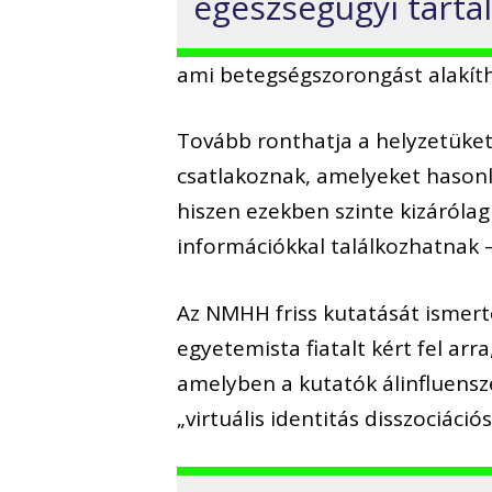
egészségügyi tarta
ami betegségszorongást alakíth
Tovább ronthatja a helyzetüket
csatlakoznak, amelyeket hason
hiszen ezekben szinte kizáróla
információkkal találkozhatnak –
Az NMHH friss kutatását ismert
egyetemista fiatalt kért fel arr
amelyben a kutatók álinfluensze
„virtuális identitás disszociáció