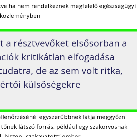
letve ha nem rendelkeznek megfelelő egészségügyi
a közleményben.
t a résztvevőket elsősorban a
iók kritikátlan elfogadása
udatra, de az sem volt ritka,
értői külsőségekre
ellenőrzésénél egyszerűbbnek látja meggyőzni
rtőnek látszó forrás, például egy szakorvosnak
d, hiszen „szakavatott” ember.