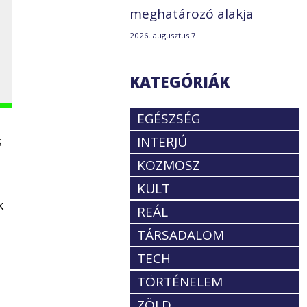
meghatározó alakja
2026. augusztus 7.
KATEGÓRIÁK
EGÉSZSÉG
s
INTERJÚ
KOZMOSZ
KULT
k
REÁL
TÁRSADALOM
TECH
TÖRTÉNELEM
ZÖLD