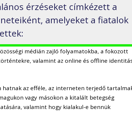
alános érzéseket címkézett a
üneteiként, amelyeket a fiatalok
ettek:
közösségi médián zajló folyamatokba, a fokozott
örténtekre, valamint az online és offline identitá
n hatnak az efféle, az interneten terjedő tartalma
e magukon vagy másokon a kitalált betegség
hatására, valamint hogy kialakul-e bennük