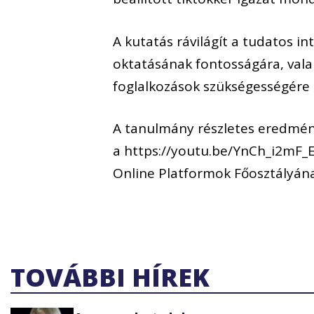
A kutatás rávilágít a tudatos i
oktatásának fontosságára, valami
foglalkozások szükségességére
A tanulmány részletes eredmén
a https://youtu.be/YnCh_i2mF
Online Platformok Főosztályának
TOVÁBBI HÍREK