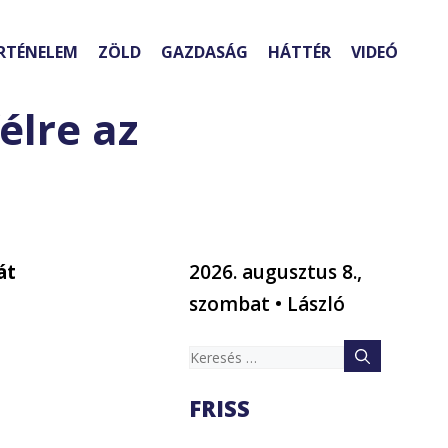
RTÉNELEM
ZÖLD
GAZDASÁG
HÁTTÉR
VIDEÓ
élre az
át
2026. augusztus 8.,
szombat • László
Keresés:
FRISS