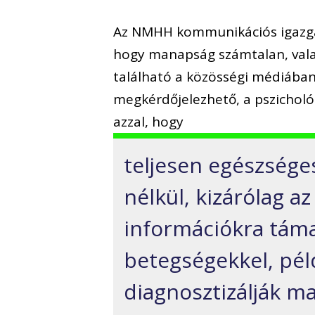
Az NMHH kommunikációs igazgat
hogy manapság számtalan, vala
található a közösségi médiába
megkérdőjelezhető, a pszicho
azzal, hogy
teljesen egészséges
nélkül, kizárólag a
információkra tám
betegségekkel, pél
diagnosztizálják m