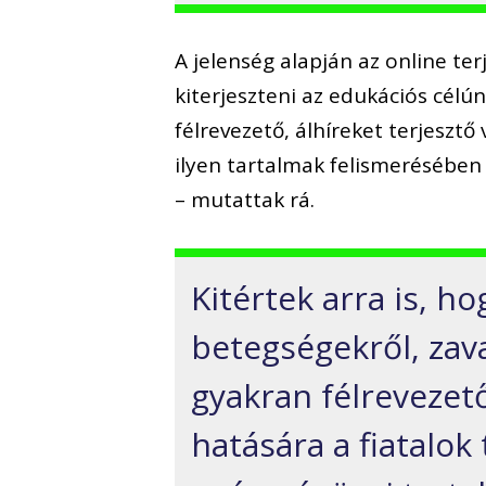
A jelenség alapján az online te
kiterjeszteni az edukációs célú
félrevezető, álhíreket terjesztő
ilyen tartalmak felismerésében
– mutattak rá.
Kitértek arra is, h
betegségekről, zava
gyakran félrevezet
hatására a fiatalok 