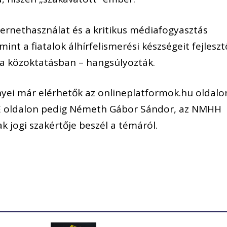
nternethasználat és a kritikus médiafogyasztás
nt a fiatalok álhírfelismerési készségeit fejleszt
 a közoktatásban – hangsúlyozták.
yei már elérhetők az onlineplatformok.hu oldalo
_E oldalon pedig Németh Gábor Sándor, az NMHH
 jogi szakértője beszél a témáról.