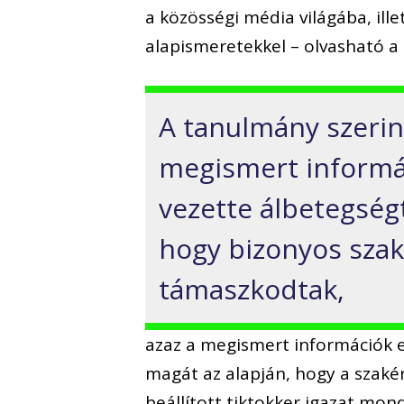
a közösségi média világába, il
alapismeretekkel – olvasható 
A tanulmány szerin
megismert informác
vezette álbetegségt
hogy bizonyos szak
támaszkodtak,
azaz a megismert információk 
magát az alapján, hogy a szaké
beállított tiktokker igazat mon