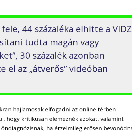
fele, 44 százaléka elhitte a VIDZ
osítani tudta magán vagy
et”, 30 százalék azonban
e el az „átverős” videóban
yakran hajlamosak elfogadni az online térben
l, hogy kritikusan elemeznék azokat, valamint
s öndiagnózisnak, ha érzelmileg erősen bevonódn