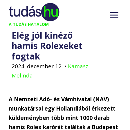
Kilépés
M
a
tartalomba
A TUDÁS HATALOM
Elég jól kinéző
hamis Rolexeket
fogtak
2024. december 12.
•
Kamasz
Melinda
A Nemzeti Adó- és Vámhivatal (NAV)
munkatársai egy Hollandiából érkezett
küldeményben több mint 1000 darab
hamis Rolex karórát találtak a Budapest