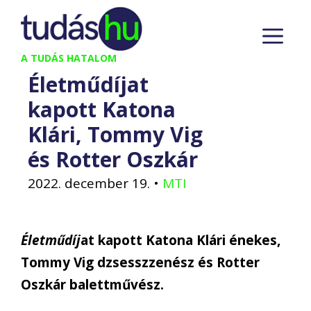
Kilépés
M
a
tartalomba
A TUDÁS HATALOM
Életműdíjat
kapott Katona
Klári, Tommy Vig
és Rotter Oszkár
2022. december 19.
•
MTI
Életműdíj
at kapott Katona Klári énekes,
Tommy Vig dzsesszzenész és Rotter
Oszkár balettművész.