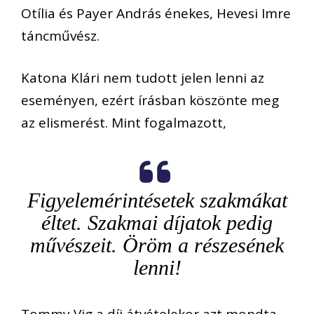
Otília és Payer András énekes, Hevesi Imre
táncművész.
Katona Klári nem tudott jelen lenni az
eseményen, ezért írásban köszönte meg
az elismerést. Mint fogalmazott,
Figyelemérintésetek szakmákat
éltet. Szakmai díjatok pedig
művészeit. Öröm a részesének
lenni!
Tommy Vig a díj átvételekor azt mondta,