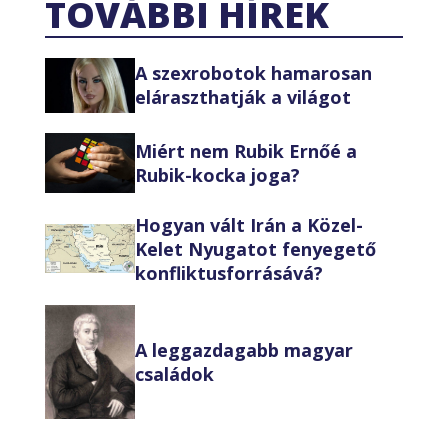
TOVÁBBI HÍREK
A szexrobotok hamarosan
eláraszthatják a világot
Miért nem Rubik Ernőé a
Rubik-kocka joga?
Hogyan vált Irán a Közel-
Kelet Nyugatot fenyegető
konfliktusforrásává?
A leggazdagabb magyar
családok