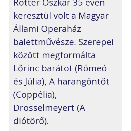
Rotter Oszkár 35 éven
keresztül volt a Magyar
Állami Operaház
balettművésze. Szerepei
között megformálta
Lőrinc barátot (Rómeó
és Júlia), A harangöntőt
(Coppélia),
Drosselmeyert (A
diótörő).