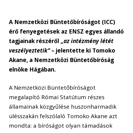
A Nemzetközi Büntetőbíróságot (ICC)
érő fenyegetések az ENSZ egyes állandó
tagjainak részéről „
az intézmény létét
veszélyeztetik”
– jelentette ki Tomoko
Akane, a Nemzetközi Büntetőbíróság
elnöke Hágában.
A Nemzetközi Büntetőbíróságot
megalapító Római Statútum részes
államainak közgyűlése huszonharmadik
ülésszakán felszólaló Tomoko Akane azt
mondta: a bíróságot olyan támadások