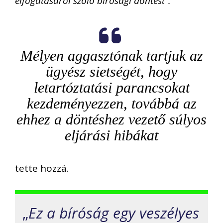
elfogatásáról szóló bírósági döntést”.
Mélyen aggasztónak tartjuk az
ügyész sietségét, hogy
letartóztatási parancsokat
kezdeményezzen, továbbá az
ehhez a döntéshez vezető súlyos
eljárási hibákat
tette hozzá.
„
Ez a bíróság egy veszélyes