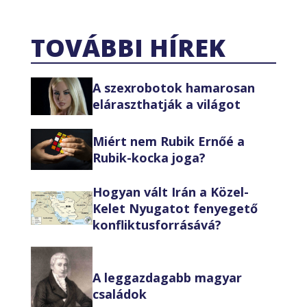
TOVÁBBI HÍREK
A szexrobotok hamarosan
eláraszthatják a világot
Miért nem Rubik Ernőé a
Rubik-kocka joga?
Hogyan vált Irán a Közel-
Kelet Nyugatot fenyegető
konfliktusforrásává?
A leggazdagabb magyar
családok