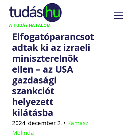
Kilépés
M
a
tartalomba
A TUDÁS HATALOM
Elfogatóparancsot
adtak ki az izraeli
miniszterelnök
ellen – az USA
gazdasági
szankciót
helyezett
kilátásba
2024. december 2.
•
Kamasz
Melinda