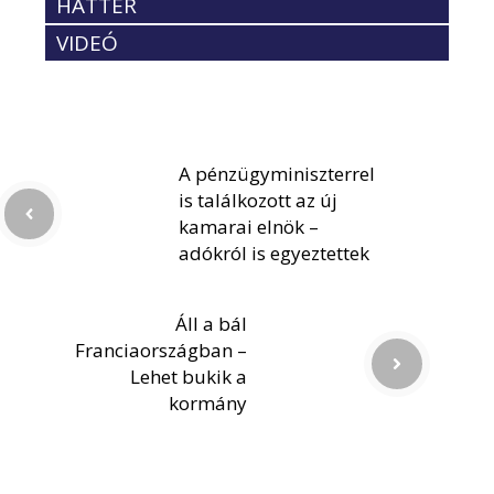
HÁTTÉR
VIDEÓ
A pénzügyminiszterrel
is találkozott az új
kamarai elnök –
adókról is egyeztettek
Áll a bál
Franciaországban –
Lehet bukik a
kormány