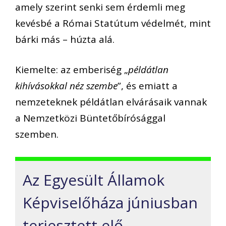
amely szerint senki sem érdemli meg
kevésbé a Római Statútum védelmét, mint
bárki más – húzta alá.
Kiemelte: az emberiség „
példátlan
kihívásokkal néz szembe
”, és emiatt a
nemzeteknek példátlan elvárásaik vannak
a Nemzetközi Büntetőbírósággal
szemben.
Az Egyesült Államok
Képviselőháza júniusban
terjesztett elő