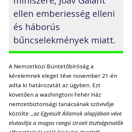
miniszere, Joáv Galant
ellen emberiesség elleni
és háborús
bűncselekmények miatt.
A Nemzetközi Büntetőbíróság a
kérelemnek eleget téve november 21-én
adta ki határozatát az ügyben. Ezt
követően a washingtoni Fehér Ház
nemzetbiztonsági tanácsának szóvivője
közölte:
„az Egyesült Államok alapjában véve
elutasítja a magas rangú izraeli tisztségviselők