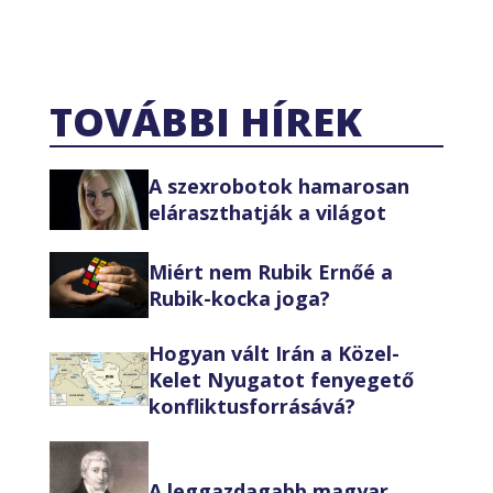
TOVÁBBI HÍREK
A szexrobotok hamarosan
eláraszthatják a világot
Miért nem Rubik Ernőé a
Rubik-kocka joga?
Hogyan vált Irán a Közel-
Kelet Nyugatot fenyegető
konfliktusforrásává?
A leggazdagabb magyar