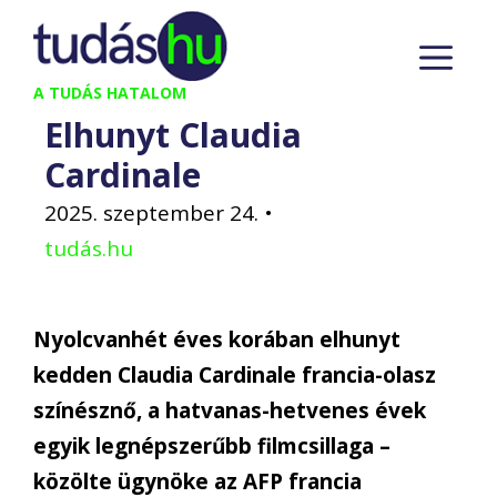
Kilépés
M
a
tartalomba
A TUDÁS HATALOM
Elhunyt Claudia
Cardinale
2025. szeptember 24.
•
tudás.hu
Nyolcvanhét éves korában elhunyt
kedden Claudia Cardinale francia-olasz
színésznő, a hatvanas-hetvenes évek
egyik legnépszerűbb filmcsillaga –
közölte ügynöke az AFP francia