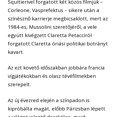
Squitierivel forgatott két közös filmjük –
Corleone, Vasprefektus – sikere után a
színésznő karrierje megbicsaklott, mert az
1984-es, Mussolini szeretőjéről, a vele
együtt kivégzett Claretta Petacciról
forgatott Claretta óriási politikai botrányt
kavart.
Az ezt követő időszakban jobbára francia
vígjátékokban és olasz tévéfilmekben
szerepelt.
Az új évezred elején a színpadon is
kipróbálta magát, előbb Párizsban lépett
a világot jelentő deszkákra, majd