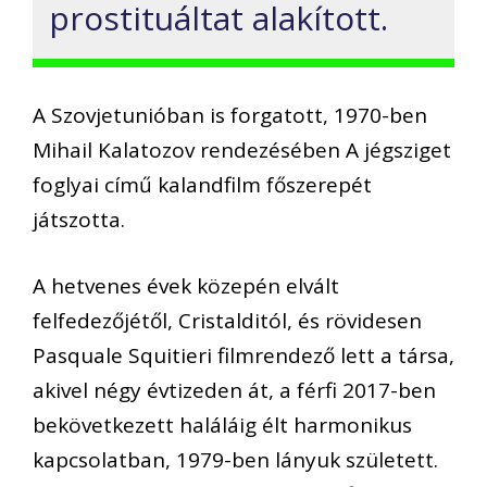
prostituáltat alakított.
A Szovjetunióban is forgatott, 1970-ben
Mihail Kalatozov rendezésében A jégsziget
foglyai című kalandfilm főszerepét
játszotta.
A hetvenes évek közepén elvált
felfedezőjétől, Cristalditól, és rövidesen
Pasquale Squitieri filmrendező lett a társa,
akivel négy évtizeden át, a férfi 2017-ben
bekövetkezett haláláig élt harmonikus
kapcsolatban, 1979-ben lányuk született.