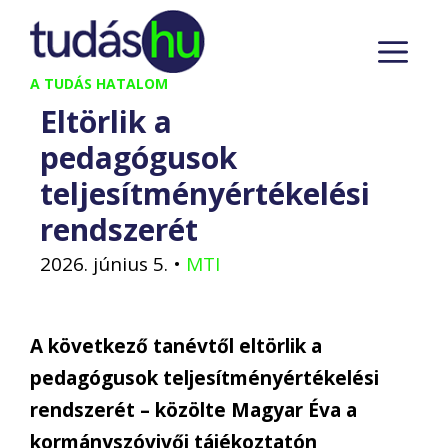
Kilépés
M
a
tartalomba
A TUDÁS HATALOM
Eltörlik a
pedagógusok
teljesítményértékelési
rendszerét
2026. június 5.
•
MTI
A következő tanévtől eltörlik a
pedagógusok teljesítményértékelési
rendszerét – közölte Magyar Éva a
kormányszóvivői tájékoztatón