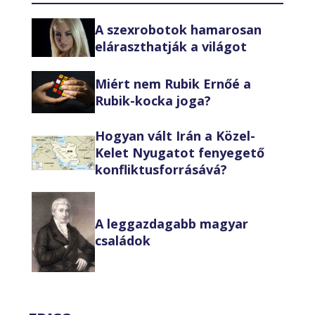
A szexrobotok hamarosan
eláraszthatják a világot
Miért nem Rubik Ernőé a
Rubik-kocka joga?
Hogyan vált Irán a Közel-
Kelet Nyugatot fenyegető
konfliktusforrásává?
A leggazdagabb magyar
családok