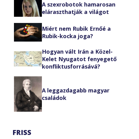
A szexrobotok hamarosan
eláraszthatják a világot
Miért nem Rubik Ernőé a
Rubik-kocka joga?
Hogyan vált Irán a Közel-
Kelet Nyugatot fenyegető
konfliktusforrásává?
A leggazdagabb magyar
családok
FRISS