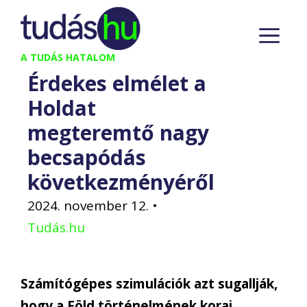
Kilépés
M
a
tartalomba
A TUDÁS HATALOM
Érdekes elmélet a
Holdat
megteremtő nagy
becsapódás
következményéről
2024. november 12.
•
Tudás.hu
Számítógépes szimulációk azt sugallják,
hogy a Föld történelmének korai