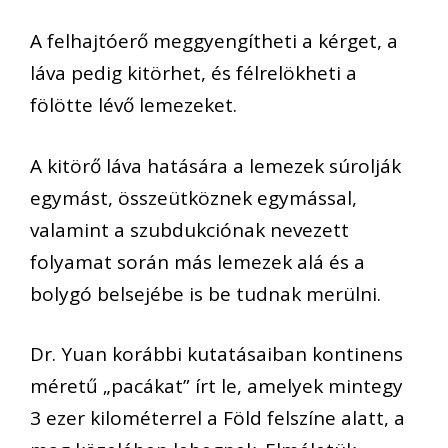
A felhajtóerő meggyengítheti a kérget, a
láva pedig kitörhet, és félrelökheti a
fölötte lévő lemezeket.
A kitörő láva hatására a lemezek súrolják
egymást, összeütköznek egymással,
valamint a szubdukciónak nevezett
folyamat során más lemezek alá és a
bolygó belsejébe is be tudnak merülni.
Dr. Yuan korábbi kutatásaiban kontinens
méretű „pacákat” írt le, amelyek mintegy
3 ezer kilométerrel a Föld felszíne alatt, a