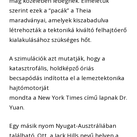
mag közelében lebegnek. Elméletük
szerint ezek a “pacák” a Theia
maradványai, amelyek kiszabadulva
létrehozták a tektoniká kiváltó felhajtóerő
kialakulásához szükséges hőt.
A szimulációk azt mutatják, hogy a
katasztrofális, holdképző óriás
becsapódás indította el a lemeztektonika
hajtómotorját
mondta a New York Times című lapnak Dr.
Yuan.
Egy másik nyom Nyugat-Ausztráliában
található. Ott, a Jack Hills nevű helyen a