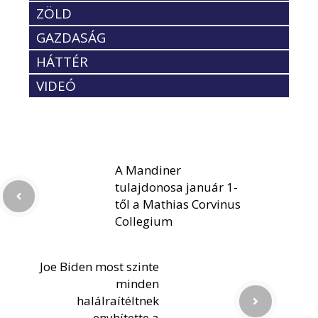
ZÖLD
GAZDASÁG
HÁTTÉR
VIDEÓ
A Mandiner
tulajdonosa január 1-
től a Mathias Corvinus
Collegium
Joe Biden most szinte
minden
halálraítéltnek
enyhítette a