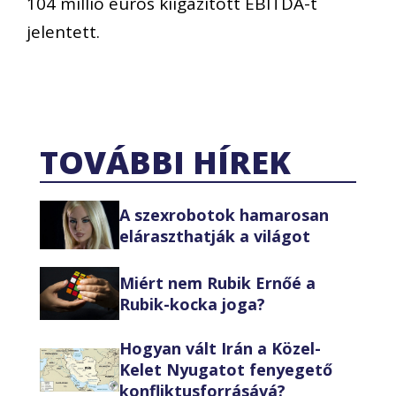
104 millió eurós kiigazított EBITDA-t
jelentett.
TOVÁBBI HÍREK
A szexrobotok hamarosan
eláraszthatják a világot
Miért nem Rubik Ernőé a
Rubik-kocka joga?
Hogyan vált Irán a Közel-
Kelet Nyugatot fenyegető
konfliktusforrásává?