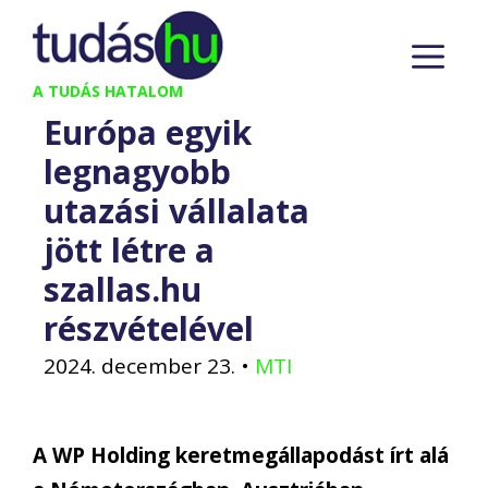
Kilépés
M
a
tartalomba
A TUDÁS HATALOM
Európa egyik
legnagyobb
utazási vállalata
jött létre a
szallas.hu
részvételével
2024. december 23.
•
MTI
A WP Holding keretmegállapodást írt alá