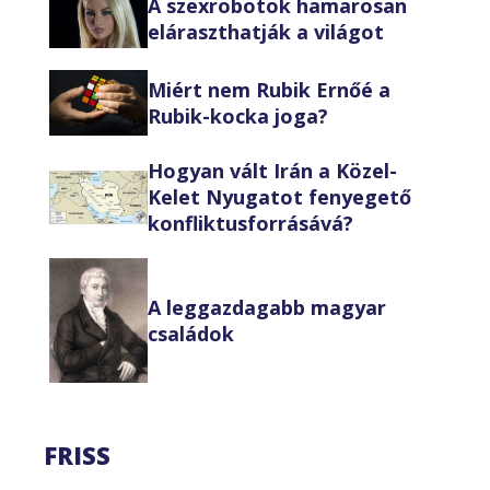
A szexrobotok hamarosan
eláraszthatják a világot
Miért nem Rubik Ernőé a
Rubik-kocka joga?
Hogyan vált Irán a Közel-
Kelet Nyugatot fenyegető
konfliktusforrásává?
A leggazdagabb magyar
családok
FRISS