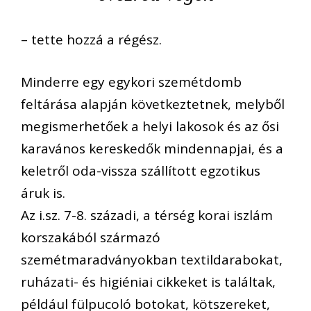
– tette hozzá a régész.
Minderre egy egykori szemétdomb
feltárása alapján következtetnek, melyből
megismerhetőek a helyi lakosok és az ősi
karavános kereskedők mindennapjai, és a
keletről oda-vissza szállított egzotikus
áruk is.
Az i.sz. 7-8. századi, a térség korai iszlám
korszakából származó
szemétmaradványokban textildarabokat,
ruházati- és higiéniai cikkeket is találtak,
például fülpucoló botokat, kötszereket,