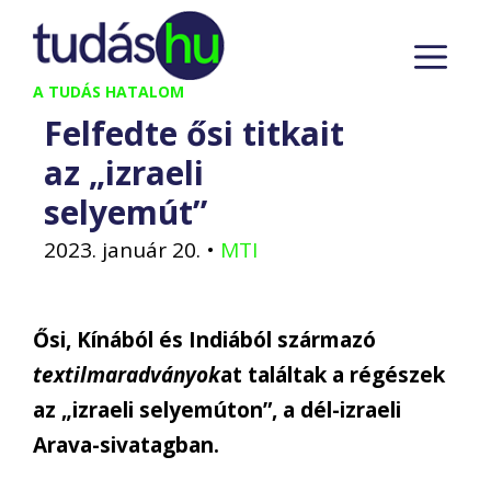
Kilépés
M
a
tartalomba
A TUDÁS HATALOM
Felfedte ősi titkait
az „izraeli
selyemút”
2023. január 20.
•
MTI
Ősi, Kínából és Indiából származó
textilmaradványok
at találtak a régészek
az „izraeli selyemúton”, a dél-izraeli
Arava-sivatagban.