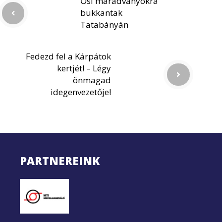
Ősi maradványokra
bukkantak
Tatabányán
Fedezd fel a Kárpátok
kertjét! – Légy
önmagad
idegenvezetője!
PARTNEREINK