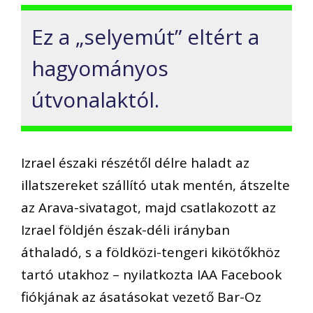
Ez a „selyemút” eltért a
hagyományos
útvonalaktól.
Izrael északi részétől délre haladt az
illatszereket szállító utak mentén, átszelte
az Arava-sivatagot, majd csatlakozott az
Izrael földjén észak-déli irányban
áthaladó, s a földközi-tengeri kikötőkhöz
tartó utakhoz – nyilatkozta IAA Facebook
fiókjának az ásatásokat vezető Bar-Oz