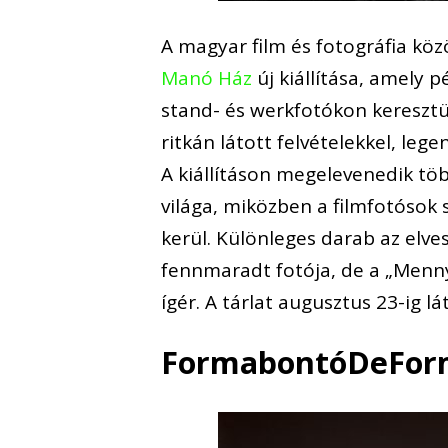
A magyar film és fotográfia kö
Manó Ház
új kiállítása, amely p
stand- és werkfotókon keresztül
ritkán látott felvételekkel, leg
A kiállításon megelevenedik töb
világa, miközben a filmfotósok 
kerül. Különleges darab az elve
fennmaradt fotója, de a „Menn
ígér. A tárlat augusztus 23-ig 
FormabontóDeFor