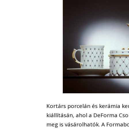
Kortárs porcelán és kerámia ke
kiállításán, ahol a DeForma Csop
meg is vásárolhatók. A Formab