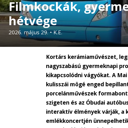
Filmkockák, gyerme
hétvége
2026. május 29.
•
K.E.
Kortárs kerámiaművészet, leg
nagyszabású gyermeknapi pro
kikapcsolódni vágyókat. A Mai
kulisszái mögé enged bepillant
porcelánművészek formabontó a
szigeten és az Óbudai autóbu
interaktív élmények várják, a 
emlékkoncertjén ünnepelhetik