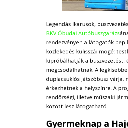
Legendás Ikarusok, buszvezetés
BKV Óbudai Autóbuszgarázs
án
rendezvényen a látogatók bepi
közlekedés kulisszái mögé: test
kipróbálhatják a buszvezetést, 
megcsodálhatnak. A legkisebbek
duplacsuklós játszóbusz várja, 
érkezhetnek a helyszínre. A pr
rendőrségi, illetve műszaki jár
között lesz látogatható.
Gyermeknap a Hajó