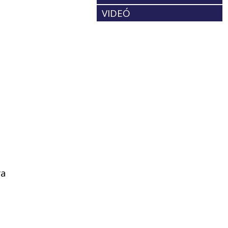
VIDEÓ
ra