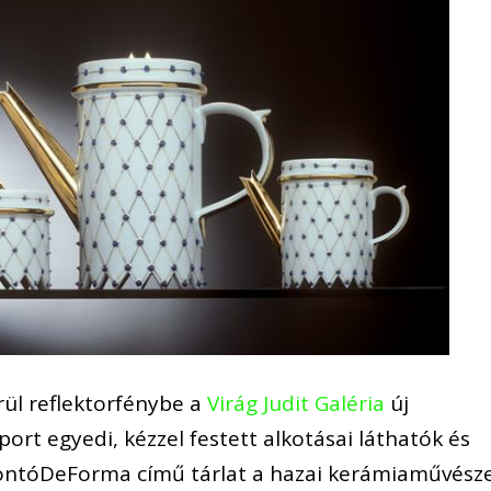
rül reflektorfénybe a
Virág Judit Galéria
új
ort egyedi, kézzel festett alkotásai láthatók és
ontóDeForma című tárlat a hazai kerámiaművész