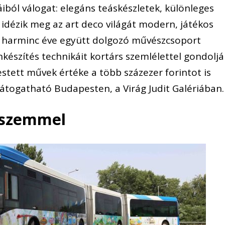
ól válogat: elegáns teáskészletek, különleges
idézik meg az art deco világát modern, játékos
t harminc éve együtt dolgozó művészcsoport
nkészítés technikáit kortárs szemlélettel gondoljá
estett művek értéke a több százezer forintot is
ig látogatható Budapesten, a Virág Judit Galériában.
kszemmel