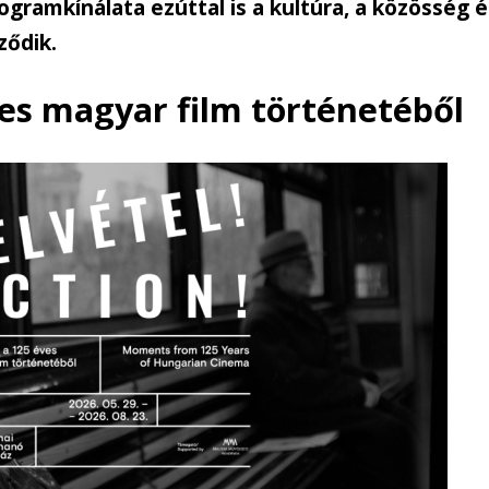
ramkínálata ezúttal is a kultúra, a közösség é
ződik.
ves magyar film történetéből