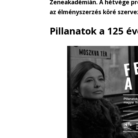
Zeneakadémián. A hétvége prog
az élményszerzés köré szerve
Pillanatok a 125 é