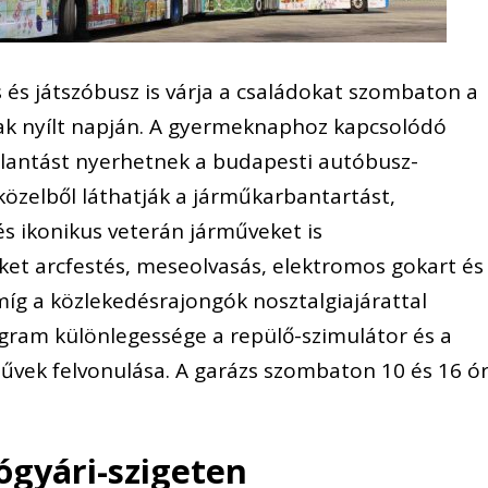
 és játszóbusz is várja a családokat szombaton a
ak nyílt napján. A gyermeknaphoz kapcsolódó
llantást nyerhetnek a budapesti autóbusz-
közelből láthatják a járműkarbantartást,
és ikonikus veterán járműveket is
et arcfestés, meseolvasás, elektromos gokart és
míg a közlekedésrajongók nosztalgiajárattal
ogram különlegessége a repülő-szimulátor és a
művek felvonulása. A garázs szombaton 10 és 16 ó
gyári-szigeten