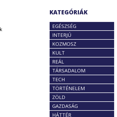
KATEGÓRIÁK
EGÉSZSÉG
k
INTERJÚ
KOZMOSZ
KULT
REÁL
TÁRSADALOM
TECH
TÖRTÉNELEM
ZÖLD
GAZDASÁG
HÁTTÉR