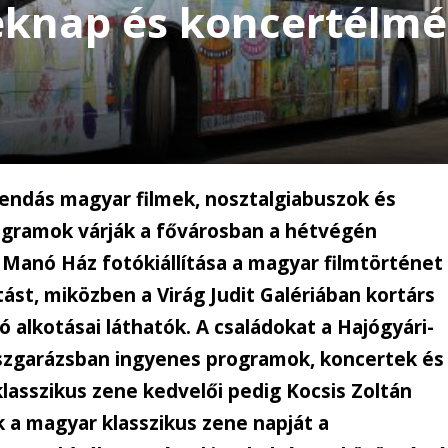
knap és koncertélmény
endás magyar filmek, nosztalgiabuszok és
gramok várják a fővárosban a hétvégén
 Manó Ház fotókiállítása a magyar filmtörténet
ást, miközben a Virág Judit Galériában kortárs
lkotásai láthatók. A családokat a Hajógyári-
szgarázsban ingyenes programok, koncertek és
klasszikus zene kedvelői pedig Kocsis Zoltán
 a magyar klasszikus zene napját a