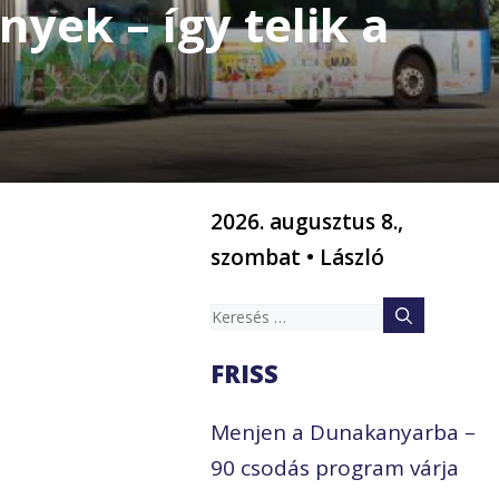
ek – így telik a
2026. augusztus 8.,
szombat • László
Keresés:
FRISS
Menjen a Dunakanyarba –
90 csodás program várja