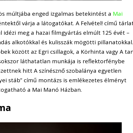
zös múltjába enged izgalmas betekintést a
Mai
éntektől várja a látogatókat. A Felvétel! című tárla
 idézi meg a hazai filmgyártás elmúlt 125 évét –
endás alkotókkal és kulisszák mögötti pillanatokkal
bek között az Egri csillagok, a Körhinta vagy A ta
sokszor láthatatlan munkája is reflektorfénybe
szettnek hitt A színésznő szobalánya egyetlen
yei stáb” című montázs is emlékezetes élményt
látogatható a Mai Manó Házban.
ma