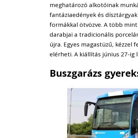
meghatározó alkotóinak munkáib
fantáziaedények és dísztárgyak 
formákkal ötvözve. A több min
darabjai a tradicionális porcelá
újra. Egyes magastüzű, kézzel f
elérheti. A kiállítás június 27-
Buszgarázs gyere