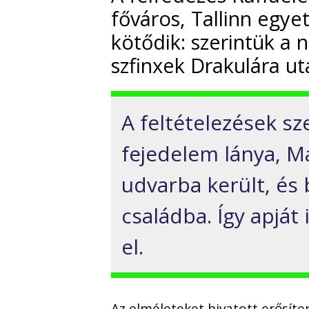
főváros, Tallinn egy
kötődik: szerintük a 
szfinxek Drakulára u
A feltételezések sz
fejedelem lánya, M
udvarba került, és 
családba. Így apját
el.
Az elméleteket hivatott erősíte