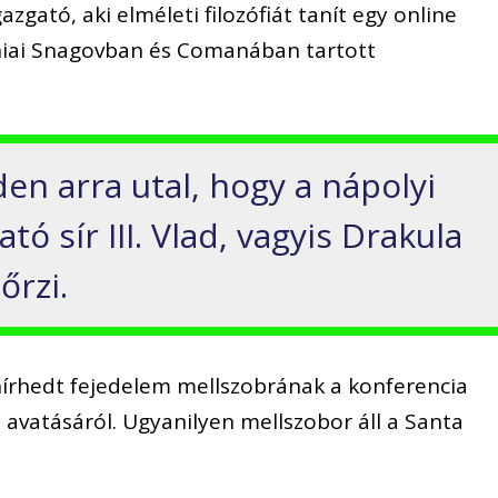
azgató, aki elméleti filozófiát tanít egy online
ániai Snagovban és Comanában tartott
en arra utal, hogy a nápolyi
ó sír III. Vlad, vagyis Drakula
őrzi.
a hírhedt fejedelem mellszobrának a konferencia
 avatásáról. Ugyanilyen mellszobor áll a Santa