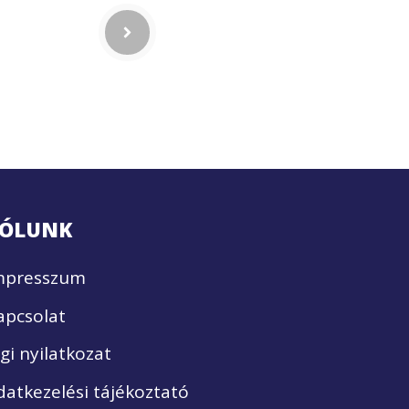
ÓLUNK
mpresszum
apcsolat
ogi nyilatkozat
datkezelési tájékoztató