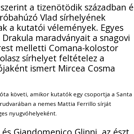
szerint a tizenötödik században é
aróbahúzó Vlad sírhelyének
ak a kutatói vélemények. Egyes
t Drakula maradványait a snagovi
rest melletti Comana-kolostor
olasz sírhelyet feltételez a
ójaként ismert Mircea Cosma
 óta követi, amikor kutatók egy csoportja a Santa
udvarában a nemes Mattia Ferrillo sírját
ges nyugvóhelyeként.
 és Giandomenico Glinni, az észt