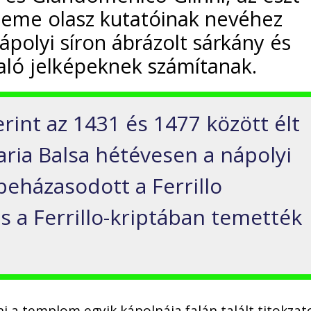
eteme olasz kutatóinak nevéhez
nápolyi síron ábrázolt sárkány és
taló jelképeknek számítanak.
erint az 1431 és 1477 között élt
aria Balsa hétévesen a nápolyi
beházasodott a Ferrillo
 is a Ferrillo-kriptában temették
ni a templom egyik kápolnája falán talált titokzat