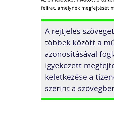
felirat, amelynek megfejtését 
A rejtjeles szöveget
többek között a mű
azonosításával fogl
igyekezett megfejten
keletkezése a tizen
szerint a szövegben