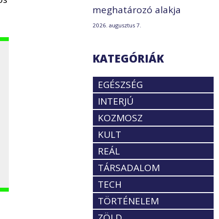
meghatározó alakja
2026. augusztus 7.
KATEGÓRIÁK
EGÉSZSÉG
INTERJÚ
KOZMOSZ
KULT
REÁL
TÁRSADALOM
TECH
TÖRTÉNELEM
ZÖLD