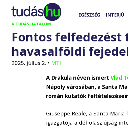
Kilépés
a
EGÉSZSÉG
INTERJÚ
tartalomba
A TUDÁS HATALOM
Fontos felfedezést 
havasalföldi fejede
2025. július 2.
•
MTI
A Drakula néven ismert
Vlad 
Nápoly városában, a Santa Mar
román kutatók feltételezéseirő
Giuseppe Reale, a Santa Mari
igazgatója a dél-olasz újság in