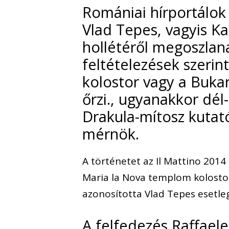
Romániai hírportálok 
Vlad Tepes, vagyis K
hollétéről megoszlan
feltételezések szerin
kolostor vagy a Buka
őrzi., ugyanakkor dél-
Drakula-mítosz kutat
mérnök.
A történetet az Il Mattino 2014
Maria la Nova templom kolostor
azonosította Vlad Tepes esetle
A felfedezés Raffaele