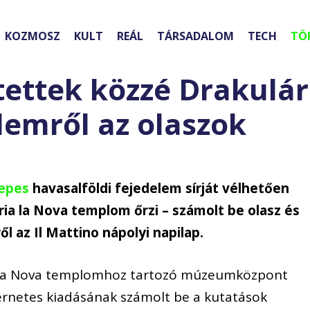
KOZMOSZ
KULT
REÁL
TÁRSADALOM
TECH
TÖ
tettek közzé Drakulár
lemről az olaszok
Tepes
havasalföldi fejedelem sírját vélhetően
ia la Nova templom őrzi – számolt be olasz és
l az Il Mattino nápolyi napilap.
a la Nova templomhoz tartozó múzeumközpont
ternetes kiadásának számolt be a kutatások