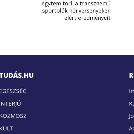
egytem törli a transznemű
sportolók női versenyeken
elért eredményeit
TUDÁS.HU
R
EGÉSZSÉG
I
INTERJÚ
K
KOZMOSZ
J
KULT
A