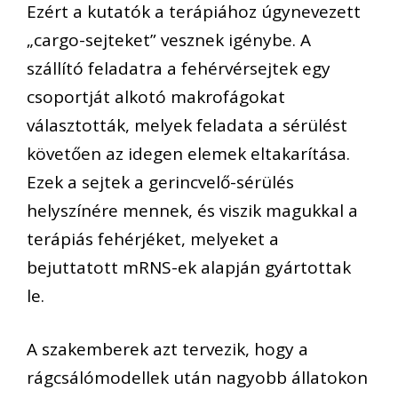
Ezért a kutatók a terápiához úgynevezett
„cargo-sejteket” vesznek igénybe. A
szállító feladatra a fehérvérsejtek egy
csoportját alkotó makrofágokat
választották, melyek feladata a sérülést
követően az idegen elemek eltakarítása.
Ezek a sejtek a gerincvelő-sérülés
helyszínére mennek, és viszik magukkal a
terápiás fehérjéket, melyeket a
bejuttatott mRNS-ek alapján gyártottak
le.
A szakemberek azt tervezik, hogy a
rágcsálómodellek után nagyobb állatokon