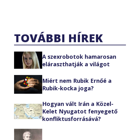
TOVÁBBI HÍREK
A szexrobotok hamarosan
eláraszthatják a világot
Miért nem Rubik Ernőé a
Rubik-kocka joga?
Hogyan vált Irán a Közel-
Kelet Nyugatot fenyegető
konfliktusforrásává?