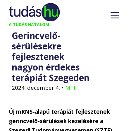
Kilépés
M
a
tartalomba
A TUDÁS HATALOM
Gerincvelő-
sérülésekre
fejlesztenek
nagyon érdekes
terápiát Szegeden
2024. december 4.
•
MTI
Új mRNS-alapú terápiát fejlesztenek
gerincvelő-sérülések kezelésére a
Szegedi Tudományegyetemen (SZTE)