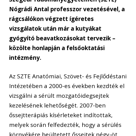
Nógrádi Antal professzor vezetésével, a
rágcsálókon végzett ígéretes
vizsgálatok után már a kutyákat
gyógyító beavatkozásokat tervezik –
közölte honlapján a felsőoktatási
intézmény.
Az SZTE Anatómiai, Szövet- és Fejlődéstani
Intézetében a 2000-es években kezdték el
vizsgálni a sérült mozgatóidegsejtek
kezelésének lehetőségét. 2007-ben
őssejtterápiás kísérleteket indítottak,
melyek során felfedezték, hogy a sérülés
környékére beültetett őssejtek négy-öt