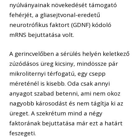
nyúlványainak növekedését támogató
fehérjét, a gliasejtvonal-eredetű
neurotrófikus faktort (GDNF) kódoló
mRNS bejuttatása volt.
A gerincvelőben a sérülés helyén keletkező
zúzódásos üreg kicsiny, mindössze pár
mikroliternyi térfogatú, egy csepp
méreténél is kisebb. Oda csak annyi
anyagot szabad betenni, ami nem okoz
nagyobb károsodást és nem tágítja ki az
üreget. A szekrétum mind a négy
faktorának bejuttatása már ezt a határt
feszegeti.