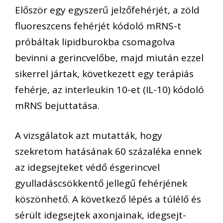
Először egy egyszerű jelzőfehérjét, a zöld
fluoreszcens fehérjét kódoló mRNS-t
próbáltak lipidburokba csomagolva
bevinni a gerincvelőbe, majd miután ezzel
sikerrel jártak, következett egy terápiás
fehérje, az interleukin 10-et (IL-10) kódoló
mRNS bejuttatása.
A vizsgálatok azt mutatták, hogy
szekretom hatásának 60 százaléka ennek
az idegsejteket védő ésgerincvel
gyulladáscsökkentő jellegű fehérjének
köszönhető. A következő lépés a túlélő és
sérült idegsejtek axonjainak, idegsejt-