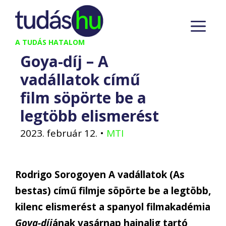
Kilépés
M
a
tartalomba
A TUDÁS HATALOM
Goya-díj – A
vadállatok című
film söpörte be a
legtöbb elismerést
2023. február 12.
•
MTI
Rodrigo Sorogoyen A vadállatok (As
bestas) című filmje söpörte be a legtöbb,
kilenc elismerést a spanyol filmakadémia
Goya-díj
ának vasárnap hajnalig tartó