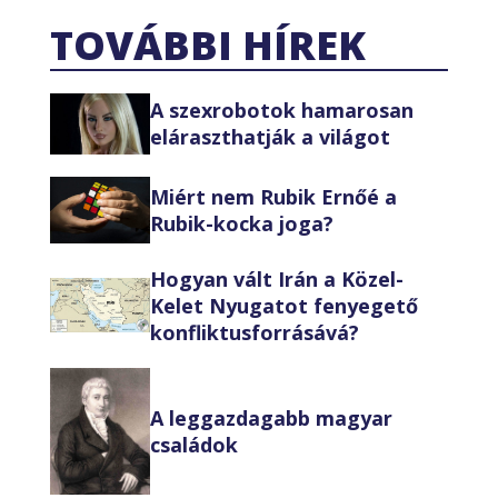
TOVÁBBI HÍREK
A szexrobotok hamarosan
eláraszthatják a világot
Miért nem Rubik Ernőé a
Rubik-kocka joga?
Hogyan vált Irán a Közel-
Kelet Nyugatot fenyegető
konfliktusforrásává?
A leggazdagabb magyar
családok