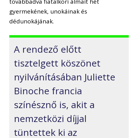
továbbadva fiatalkori álmait hét
gyermekének, unokáinak és
dédunokájának.
A rendező előtt
tisztelgett köszönet
nyilvánításában Juliette
Binoche francia
színésznő is, akit a
nemzetközi díjjal
tüntettek ki az