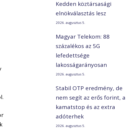
Kedden köztársasági
elnökválasztás lesz
2026. augusztus 5.
Magyar Telekom: 88
százalékos az 5G
lefedettsége
lakosságarányosan
y
2026. augusztus 5.
Stabil OTP eredmény, de
l.
nem segít az erős forint, a
kamatstop és az extra
ör
adóterhek
k
2026. augusztus 5.