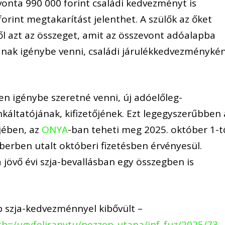
vonta 990 000 forint családi kedvezményt is
orint megtakarítást jelenthet. A szülők az őket
l azt az összeget, amit az összevont adóalapba
nak igénybe venni, családi járulékkedvezményké
n igénybe szeretné venni, új adóelőleg-
nkáltatójának, kifizetőjének. Ezt legegyszerűbben 
jében, az
ONYA
-ban teheti meg 2025. október 1-tő
erben utalt októberi fizetésben érvényesül.
övő évi szja-bevallásban egy összegben is
b szja-kedvezménnyel kibővült –
path=/ugyfeliranytu/nezzen-utana/inf_fuz/2025/73.-