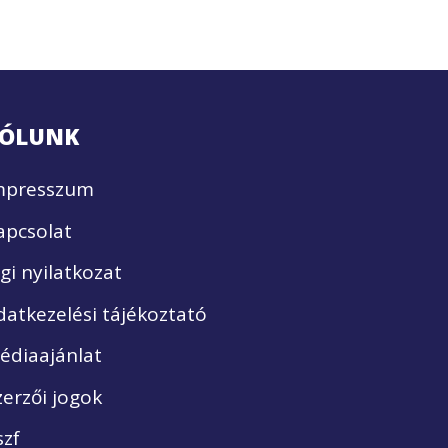
ÓLUNK
mpresszum
apcsolat
ogi nyilatkozat
datkezelési tájékoztató
édiaajánlat
zerzői jogok
szf