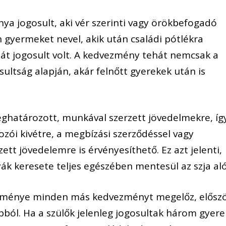
a jogosult, aki vér szerinti vagy örökbefogadó
 gyermeket nevel, akik után családi pótlékra
 át jogosult volt. A kedvezmény tehát nemcsak a
sultság alapján, akár felnőtt gyerekek után is
határozott, munkával szerzett jövedelmekre, íg
ozói kivétre, a megbízási szerződéssel vagy
ett jövedelemre is érvényesíthető. Ez azt jelenti,
 keresete teljes egészében mentesül az szja aló
ménye minden más kedvezményt megelőz, elősz
apból. Ha a szülők jelenleg jogosultak három gyere