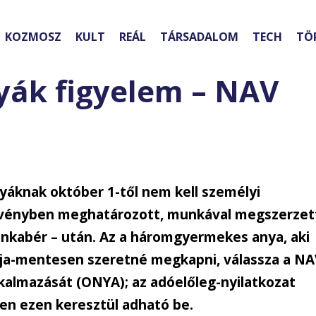
KOZMOSZ
KULT
REÁL
TÁRSADALOM
TECH
TÖ
ák figyelem – NAV
áknak október 1-től nem kell személyi
örvényben meghatározott, munkával megszerzet
unkabér – után. Az a háromgyermekes anya, aki
szja-mentesen szeretné megkapni, válassza a N
kalmazását (ONYA); az adóelőleg-nyilatkozat
en ezen keresztül adható be.