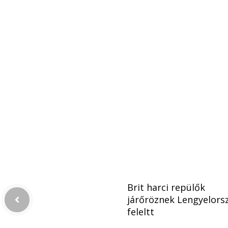
Brit harci repülők
járőröznek Lengyelors
feleltt