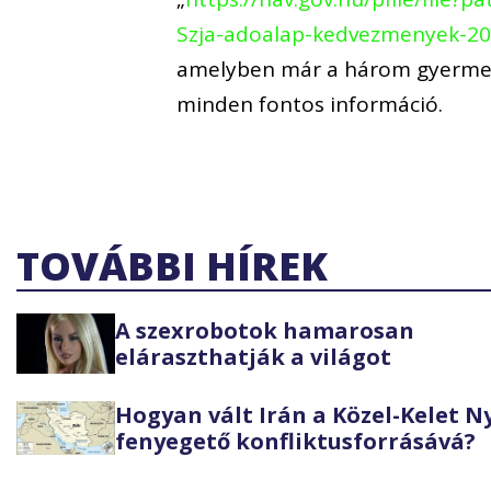
Szja-adoalap-kedvezmenyek-20
amelyben már a három gyermek
minden fontos információ.
TOVÁBBI HÍREK
A szexrobotok hamarosan
eláraszthatják a világot
Hogyan vált Irán a Közel-Kelet 
fenyegető konfliktusforrásává?