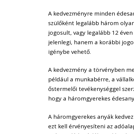
A kedvezményre minden édesany
szülőként legalább három olyan
jogosult, vagy legalább 12 éven
jelenlegi, hanem a korábbi jogo
igénybe vehető.
A kedvezmény a törvényben meg
például a munkabérre, a vállalk
őstermelői tevékenységgel szerz
hogy a háromgyerekes édesanyák
A háromgyerekes anyák kedvez
ezt kell érvényesíteni az adóal