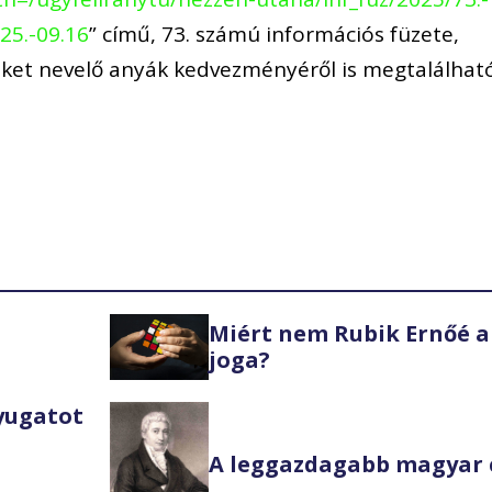
25.-09.16
” című, 73. számú információs füzete,
et nevelő anyák kedvezményéről is megtalálhat
Miért nem Rubik Ernőé a
joga?
Nyugatot
A leggazdagabb magyar 