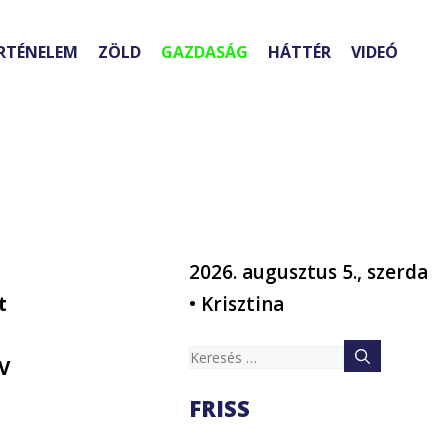
RTÉNELEM
ZÖLD
GAZDASÁG
HÁTTÉR
VIDEÓ
2026. augusztus 5., szerda
t
• Krisztina
Keresés:
AV
FRISS