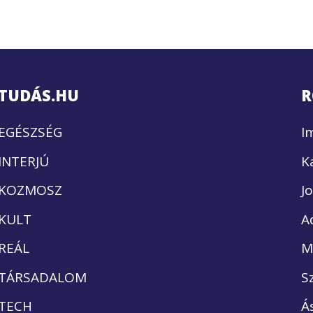
TUDÁS.HU
R
EGÉSZSÉG
I
INTERJÚ
K
KOZMOSZ
J
KULT
A
REÁL
M
TÁRSADALOM
S
TECH
Á