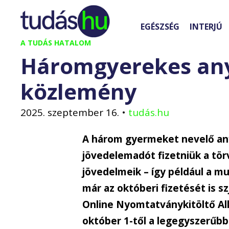
Kilépés
a
EGÉSZSÉG
INTERJÚ
tartalomba
A TUDÁS HATALOM
Háromgyerekes any
közlemény
2025. szeptember 16.
•
tudás.hu
A három gyermeket nevelő any
jövedelemadót fizetniük a t
jövedelmeik – így például a m
már az októberi fizetését is 
Online Nyomtatványkitöltő Al
október 1-től a legegyszerűbb