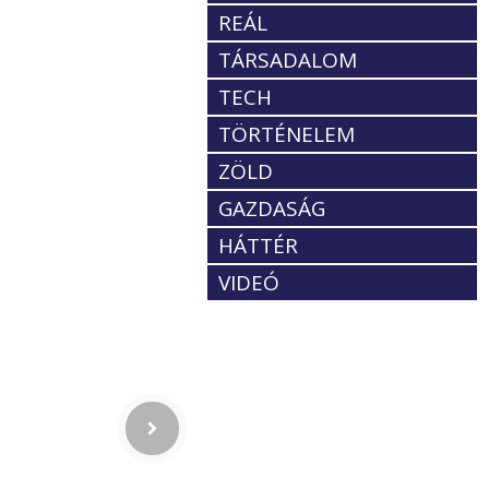
REÁL
TÁRSADALOM
TECH
TÖRTÉNELEM
ZÖLD
GAZDASÁG
HÁTTÉR
VIDEÓ