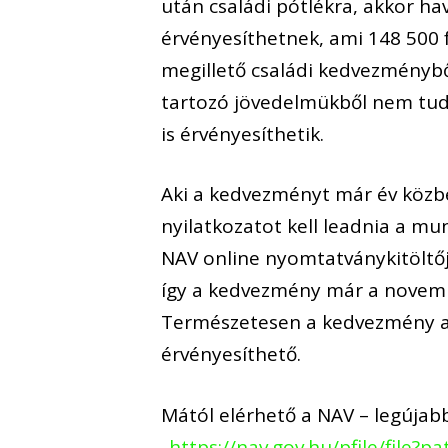
után családi pótlékra, akkor ha
érvényesíthetnek, ami 148 500 f
megillető családi kedvezménybő
tartozó jövedelmükből nem tud
is érvényesíthetik.
Aki a kedvezményt már év közbe
nyilatkozatot kell leadnia a mu
NAV online nyomtatványkitöltő
így a kedvezmény már a novemb
Természetesen a kedvezmény a j
érvényesíthető.
Mától elérhető a NAV – legújab
„
https://nav.gov.hu/pfile/file?