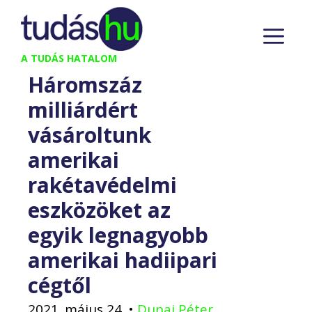
Kilépés
M
a
tartalomba
A TUDÁS HATALOM
Háromszáz
milliárdért
vásároltunk
amerikai
rakétavédelmi
eszközöket az
egyik legnagyobb
amerikai hadiipari
cégtől
2021. május 24.
•
Dunai Péter