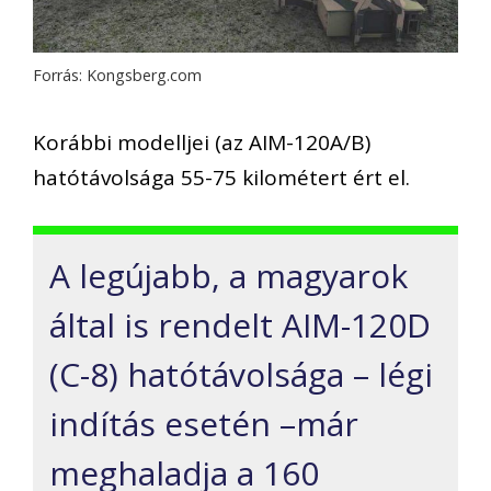
Forrás: Kongsberg.com
Korábbi modelljei (az AIM-120A/B)
hatótávolsága 55-75 kilométert ért el.
A legújabb, a magyarok
által is rendelt AIM-120D
(C-8) hatótávolsága –
légi
indítás esetén –
már
meghaladja a 160