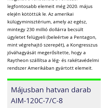
legfontosabb elemeit
még
2020. május
elején kötöttük le. Az amerikai
külügyminisztérium, amely az egész,
mintegy 230 millió dollárra becsült
ügyletet felügyeli (beleértve a Pentagon,
mint végrehajtó szerepét),
a Kongresszus
jóváhagy
ását megerősítette
, hogy a
Raytheon szállítsa a lég- és rakétavédelmi
rendszer Amerikában gyártott elemeit.
Májusban hatvan darab
AIM-120C-7/C-8