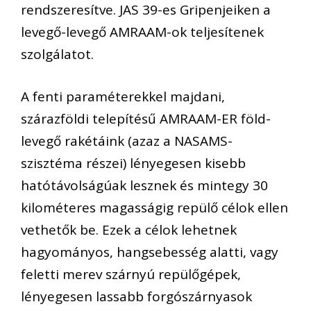
rendszeresítve. JAS 39-es Gripenjeiken a
levegő-levegő AMRAAM-ok
teljesítenek
szolgálatot.
A
fenti paraméterekkel majdani,
szárazföldi telepítésű AMRAAM-ER föld-
levegő rakétáink (azaz a NASAMS-
szisztéma
részei
) lényegesen kisebb
hatótávolságúak
lesznek
és mintegy 30
kilométeres magasságig repülő célok ellen
vethetők be. Ezek a célok lehetnek
hagyományos, hangsebesség alatti, vagy
feletti merev szárnyú repülőgépek,
lényegesen lassabb forgószárnyasok