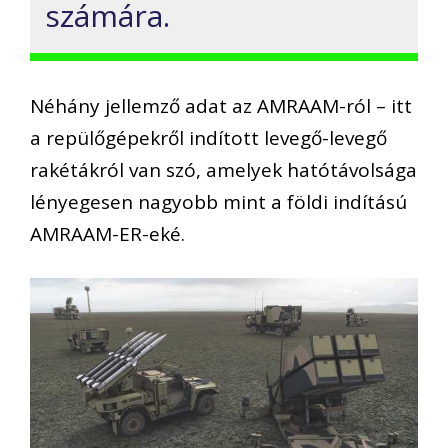
számára.
Néhány jellemző adat az AMRAAM-ról –
itt
a repülőgépekről indított levegő-levegő
rakétákról van szó, amelyek hatótávolsága
lényegesen nagyobb mint a földi indítású
AMRAAM-ER-eké
.