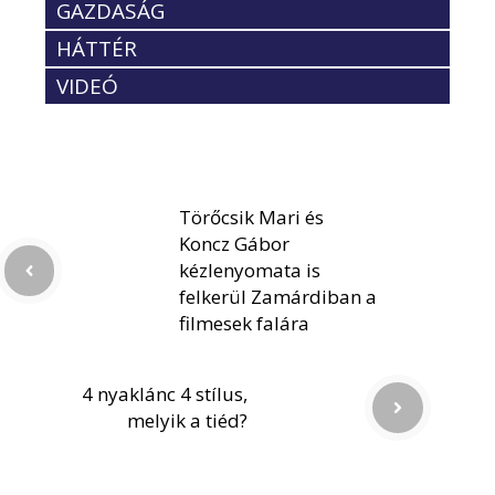
GAZDASÁG
HÁTTÉR
VIDEÓ
Törőcsik Mari és
Koncz Gábor
kézlenyomata is
felkerül Zamárdiban a
filmesek falára
4 nyaklánc 4 stílus,
melyik a tiéd?