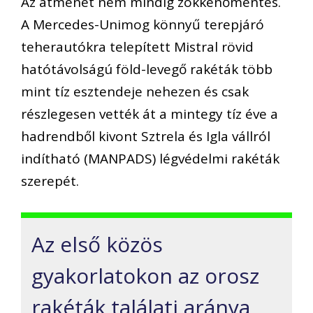
Az átmenet nem mindig zökkenőmentes.
A Mercedes-Unimog könnyű terepjáró
teherautókra telepített Mistral rövid
hatótávolságú föld-levegő rakéták
több
mint tíz esztendeje
nehezen és csak
részlegesen vették át a mintegy tíz éve a
hadrendből kivont Sztrela és Igla vállról
indítható (MANPADS) légvédelmi rakéták
szerepét.
Az első közös
gyakorlatokon az orosz
rakéták találati aránya