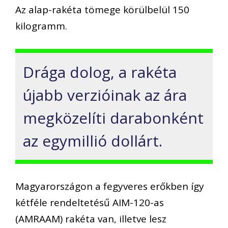
A
z alap-
rakéta tömege körülbelül 150
kilogramm.
Drága dolog, a rakéta
újabb verzióinak az
ára
megközelíti
darabonként
az egymillió dollárt.
Magyarországon a fegyveres erőkben így
kétféle rendeltetésű AIM-120-as
(AMRAAM) rakéta van,
illetve lesz