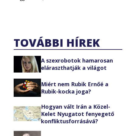
TOVÁBBI HÍREK
A szexrobotok hamarosan
eláraszthatják a világot
Miért nem Rubik Ernőé a
Rubik-kocka joga?
Hogyan vált Irán a Közel-
Kelet Nyugatot fenyegető
konfliktusforrásává?