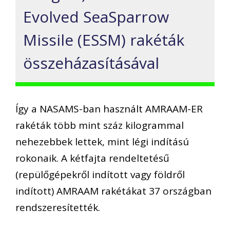
Evolved SeaSparrow
Missile (ESSM) rakét
ák
összeházasításával
Így a NASAMS-ban használt AMRAAM-ER
rakéták több mint száz kilogrammal
nehezebbek lettek, mint légi indítású
rokonaik. A
kétfajta rendeltetésű
(repülőgépekről indított vagy földről
indított) AMRAAM rakétákat 37 országban
rendszeresítették.