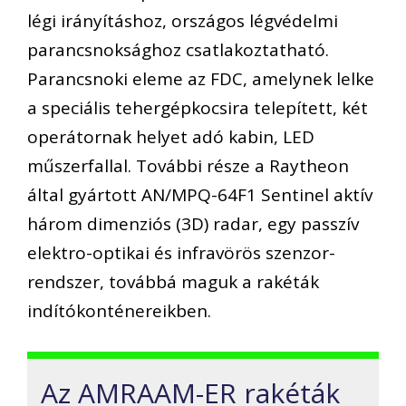
légi irányításhoz, országos légvédelmi
parancsnoksághoz csatlakoztatható.
Parancsnoki eleme az FDC, amelynek lelke
a
speciális tehergépkocsira telepített, két
operátornak helyet adó kabin, LED
műszerfallal.
További része a Raytheon
által gyártott AN/MPQ-64F1 Sentinel aktív
három dimenziós (3D) radar, egy passzív
elektro-optikai és infravörös szenzor-
rendszer, továbbá maguk a rakéták
indítókonténereikben.
Az AMRAAM-ER rakéták