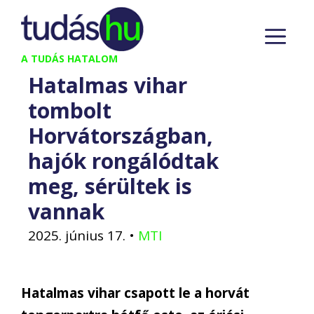
Kilépés
M
a
tartalomba
A TUDÁS HATALOM
Hatalmas vihar
tombolt
Horvátországban,
hajók rongálódtak
meg, sérültek is
vannak
2025. június 17.
•
MTI
Hatalmas vihar csapott le a horvát