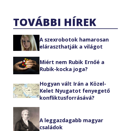
TOVÁBBI HÍREK
A szexrobotok hamarosan
eláraszthatják a világot
Miért nem Rubik Ernőé a
Rubik-kocka joga?
Hogyan vált Irán a Közel-
Kelet Nyugatot fenyegető
konfliktusforrásává?
A leggazdagabb magyar
családok