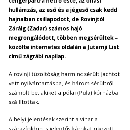
tengerpartra hétfő este, az óriási
hullámzás, az eső és a jégeső csak kedd
hajnalban csillapodott, de Rovinjtól
Záráig (Zadar) számos hajó
megrongálódott, többen megsérültek –
közölte internetes oldalán a Jutarnji List
című zágrábi napilap.
A rovinji tűzoltóság harminc sérült jachtot
vett nyilvántartásba, és három sérültről
számolt be, akiket a pólai (Pula) kórházba
szállítottak.
A helyi jelentések szerint a vihar a
szárazföldön is jelentős károkat okozott,