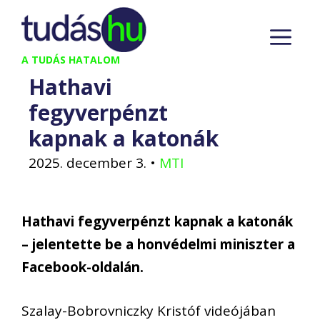
Kilépés
M
a
tartalomba
A TUDÁS HATALOM
Hathavi
fegyverpénzt
kapnak a katonák
2025. december 3.
•
MTI
Hathavi fegyverpénzt kapnak a katonák
– jelentette be a honvédelmi miniszter a
Facebook-oldalán.
Szalay-Bobrovniczky Kristóf videójában