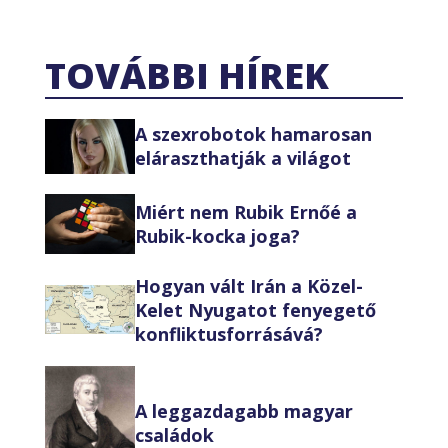
TOVÁBBI HÍREK
A szexrobotok hamarosan
eláraszthatják a világot
Miért nem Rubik Ernőé a
Rubik-kocka joga?
Hogyan vált Irán a Közel-
Kelet Nyugatot fenyegető
konfliktusforrásává?
A leggazdagabb magyar
családok