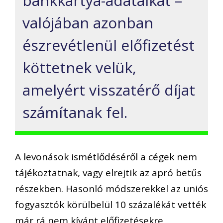
bankkártya-adataikat –
valójában azonban
észrevétlenül előfizetést
köttetnek velük,
amelyért visszatérő díjat
számítanak fel.
A levonások ismétlődéséről a cégek nem
tájékoztatnak, vagy elrejtik az apró betűs
részekben. Hasonló módszerekkel az uniós
fogyasztók körülbelül 10 százalékát vették
már rá nem kívánt előfizetésekre.