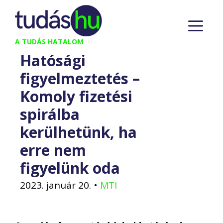
Kilépés
M
a
tartalomba
A TUDÁS HATALOM
Hatósági
figyelmeztetés –
Komoly fizetési
spirálba
kerülhetünk, ha
erre nem
figyelünk oda
2023. január 20.
•
MTI