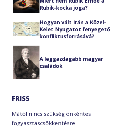
Miért nem Rubik Ernőé a
Rubik-kocka joga?
Hogyan vált Irán a Közel-
Kelet Nyugatot fenyegető
konfliktusforrásává?
A leggazdagabb magyar
családok
FRISS
Mától nincs szükség önkéntes
fogyasztáscsökkentésre