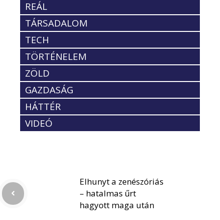
REÁL
TÁRSADALOM
TECH
TÖRTÉNELEM
ZÖLD
GAZDASÁG
HÁTTÉR
VIDEÓ
Elhunyt a zenészóriás
– hatalmas űrt
hagyott maga után