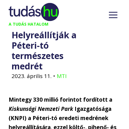
Kilépés
M
a
tartalomba
A TUDÁS HATALOM
Helyreállítják a
Péteri-tó
természetes
medrét
2023. április 11.
•
MTI
Mintegy 330 millió forintot fordított a
Kiskunsági Nemzeti Park
Igazgatósága
(KNPI) a Péteri-tó eredeti medrének
helyreállítására, ezzel költő-, pihenő- és