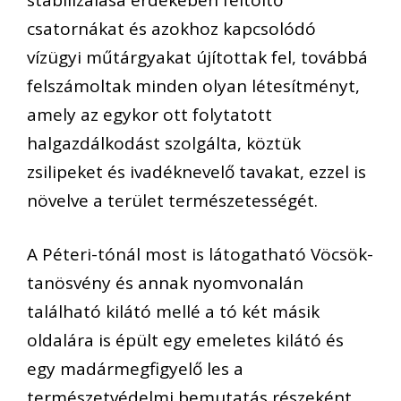
csatornákat és azokhoz kapcsolódó
vízügyi műtárgyakat újítottak fel, továbbá
felszámoltak minden olyan létesítményt,
amely az egykor ott folytatott
halgazdálkodást szolgálta, köztük
zsilipeket és ivadéknevelő tavakat, ezzel is
növelve a terület természetességét.
A Péteri-tónál most is látogatható Vöcsök-
tanösvény és annak nyomvonalán
található kilátó mellé a tó két másik
oldalára is épült egy emeletes kilátó és
egy madármegfigyelő les a
természetvédelmi bemutatás részeként,