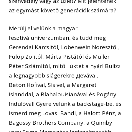
szenvedély vagy az üzlet? Mit jelentenek
az egymást követő generációk számára?
Merülj el velünk a magyar
fesztiváluniverzumban, és tudd meg
Gerendai Karcsitól, Lobenwein Noresztől,
Fülöp Zolitól, Márta Pistától és Müller
Péter Sziámitól, mitől lüktet a nyár! Bulizz
a legnagyobb slágerekre Дevával,
Beton.Hofival, Sisivel, a Margaret
Islanddal, a Blahalouisianával és Pogány
Indulóval! Gyere velünk a backstage-be, és
ismerd meg Lovasi Bandi, a Halott Pénz, a
Bagossy Brothers Company, a Quimby
vagy Soma Mamagésa legizgalmasabb