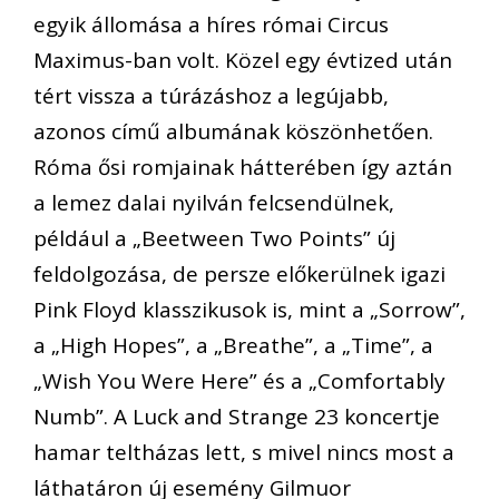
egyik állomása a híres római Circus
Maximus-ban volt. Közel egy évtized után
tért vissza a túrázáshoz a legújabb,
azonos című albumának köszönhetően.
Róma ősi romjainak hátterében így aztán
a lemez dalai nyilván felcsendülnek,
például a „Beetween Two Points” új
feldolgozása, de persze előkerülnek igazi
Pink Floyd klasszikusok is, mint a „Sorrow”,
a „High Hopes”, a „Breathe”, a „Time”, a
„Wish You Were Here” és a „Comfortably
Numb”. A Luck and Strange 23 koncertje
hamar teltházas lett, s mivel nincs most a
láthatáron új esemény Gilmuor