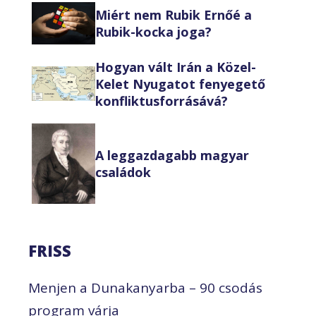
Miért nem Rubik Ernőé a
Rubik-kocka joga?
Hogyan vált Irán a Közel-
Kelet Nyugatot fenyegető
konfliktusforrásává?
A leggazdagabb magyar
családok
FRISS
Menjen a Dunakanyarba – 90 csodás
program várja