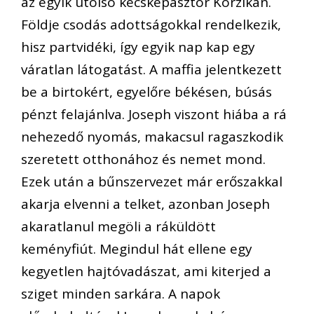
az egyik utolsó kecskepásztor Korzikán.
Földje csodás adottságokkal rendelkezik,
hisz partvidéki, így egyik nap kap egy
váratlan látogatást. A maffia jelentkezett
be a birtokért, egyelőre békésen, búsás
pénzt felajánlva. Joseph viszont hiába a rá
nehezedő nyomás, makacsul ragaszkodik
szeretett otthonához és nemet mond.
Ezek után a bűnszervezet már erőszakkal
akarja elvenni a telket, azonban Joseph
akaratlanul megöli a ráküldött
keményfiút. Megindul hát ellene egy
kegyetlen hajtóvadászat, ami kiterjed a
sziget minden sarkára. A napok