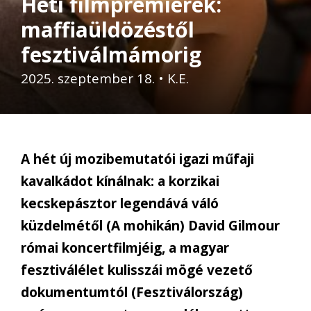
Heti filmpremierek:
maffiaüldözéstől
fesztiválmámorig
2025. szeptember 18.
•
K.E.
A hét új mozibemutatói igazi műfaji
kavalkádot kínálnak: a korzikai
kecskepásztor legendává váló
küzdelmétől (A mohikán) David Gilmour
római koncertfilmjéig, a magyar
fesztiválélet kulisszái mögé vezető
dokumentumtól (Fesztiválország)