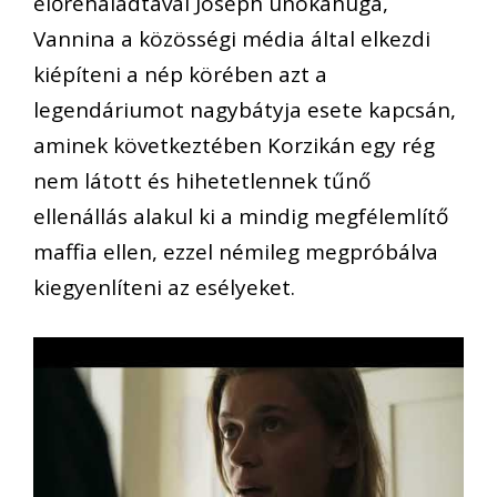
előrehaladtával Joseph unokahúga,
Vannina a közösségi média által elkezdi
kiépíteni a nép körében azt a
legendáriumot nagybátyja esete kapcsán,
aminek következtében Korzikán egy rég
nem látott és hihetetlennek tűnő
ellenállás alakul ki a mindig megfélemlítő
maffia ellen, ezzel némileg megpróbálva
kiegyenlíteni az esélyeket.