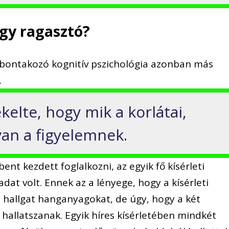
agy ragasztó?
ibontakozó kognitív pszichológia azonban más
.
kelte, hogy mik a korlátai,
van a figyelemnek.
nt kezdett foglalkozni, az egyik fő kísérleti
ladat volt. Ennek az a lényege, hogy a kísérleti
l hallgat hanganyagokat, de úgy, hogy a két
hallatszanak. Egyik híres kísérletében mindkét