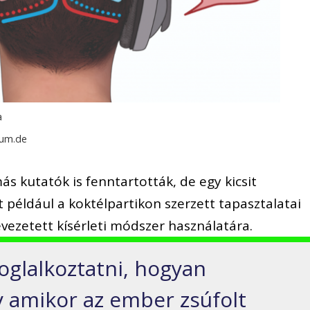
a
hum.de
s kutatók is fenntartották, de egy kicsit
t például a koktélpartikon szerzett tapasztalatai
evezetett kísérleti módszer használatára.
oglalkoztatni, hogyan
y amikor az ember zsúfolt