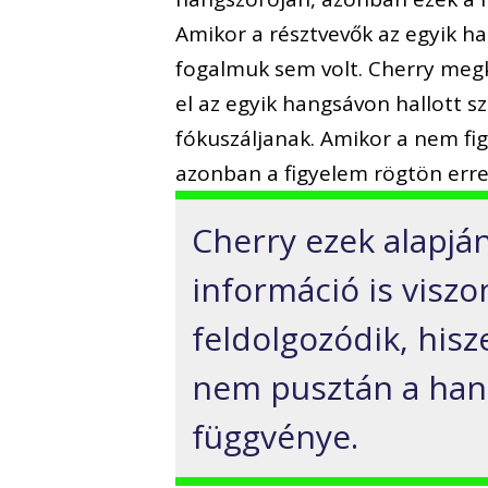
Amikor a résztvevők az egyik h
fogalmuk sem volt. Cherry megk
el az egyik hangsávon hallott sz
fókuszáljanak. Amikor a nem fi
azonban a figyelem rögtön erre 
Cherry ezek alapján
információ is visz
feldolgozódik, his
nem pusztán a hang
függvénye.