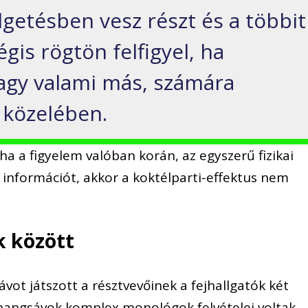
lgetésben vesz részt és a többit
égis rögtön felfigyel, ha
vagy valami más, számára
 közelében.
a a figyelem valóban korán, az egyszerű fizikai
ő információt, akkor a koktélparti-effektus nem
k között
vot játszott a résztvevőinek a fejhallgatók két
hangsávok komplex monológok felvételei voltak.