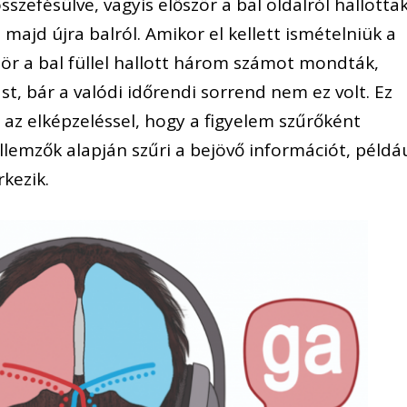
zefésülve, vagyis először a bal oldalról hallotta
majd újra balról. Amikor el kellett ismételniük a
zör a bal füllel hallott három számot mondták,
st, bár a valódi időrendi sorrend nem ez volt. Ez
l az elképzeléssel, hogy a figyelem szűrőként
ellemzők alapján szűri a bejövő információt, példá
rkezik.