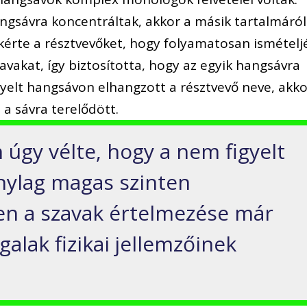
angsávra koncentráltak, akkor a másik tartalmáról
érte a résztvevőket, hogy folyamatosan ismételj
avakat, így biztosította, hogy az egyik hangsávra
gyelt hangsávon elhangzott a résztvevő neve, akko
a sávra terelődött.
 úgy vélte, hogy a nem figyelt
onylag magas szinten
zen a szavak értelmezése már
alak fizikai jellemzőinek