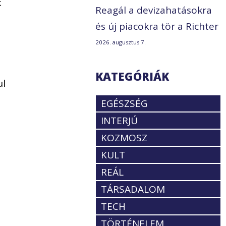
k
Reagál a devizahatásokra
és új piacokra tör a Richter
2026. augusztus 7.
KATEGÓRIÁK
ul
EGÉSZSÉG
INTERJÚ
KOZMOSZ
KULT
REÁL
TÁRSADALOM
TECH
TÖRTÉNELEM