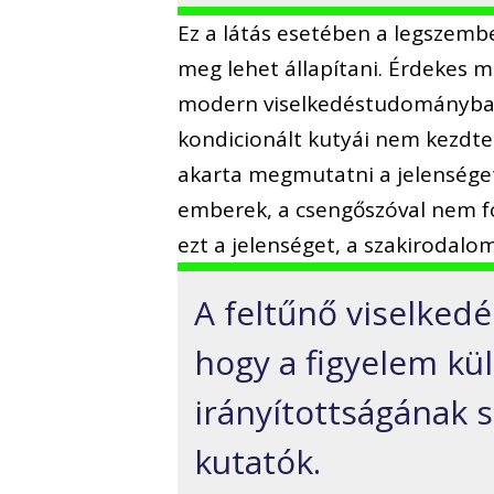
Ez a látás esetében a legszemb
meg lehet állapítani. Érdekes m
modern viselkedéstudományban. 
kondicionált kutyái nem kezdte
akarta megmutatni a jelenséget
emberek, a csengőszóval nem fo
ezt a jelenséget, a szakirodalo
A feltűnő viselkedé
hogy a figyelem kül
irányítottságának s
kutatók.