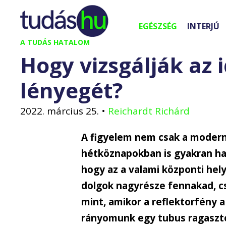
Kilépés
a
EGÉSZSÉG
INTERJÚ
tartalomba
A TUDÁS HATALOM
Hogy vizsgálják az 
lényegét?
2022. március 25.
•
Reichardt Richárd
A figyelem nem csak a moder
hétköznapokban is gyakran hasz
hogy az a valami központi hel
dolgok nagyrésze fennakad, cs
mint, amikor a reflektorfény a
rányomunk egy tubus ragasztó