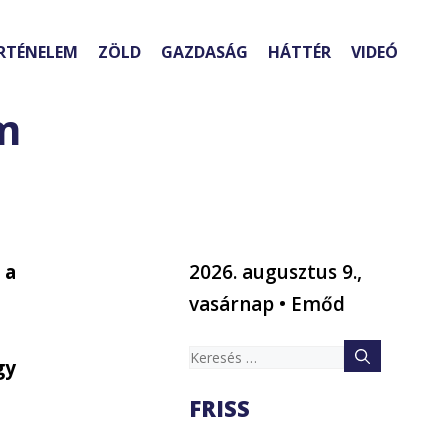
RTÉNELEM
ZÖLD
GAZDASÁG
HÁTTÉR
VIDEÓ
em
 a
2026. augusztus 9.,
vasárnap • Emőd
Keresés:
gy
FRISS
a