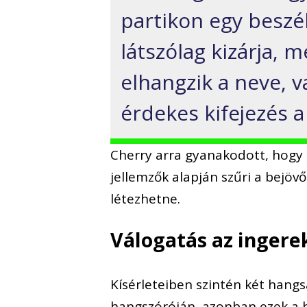
partikon egy beszé
látszólag kizárja, m
elhangzik a neve, 
érdekes kifejezés a
Cherry arra gyanakodott, hogy h
jellemzők alapján szűri a bejöv
létezhetne.
Válogatás az ingere
Kísérleteiben szintén két hangsá
hangszóróján, azonban ezek a 