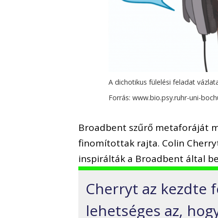
A dichotikus fülelési feladat vázlat
Forrás: www.bio.psy.ruhr-uni-boc
Broadbent szűrő metaforáját má
finomítottak rajta. Colin Cherry
inspirálták a Broadbent által b
Cherryt az kezdte f
lehetséges az, hog