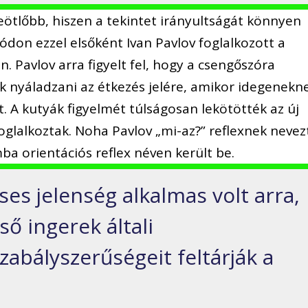
eötlőbb, hiszen a tekintet irányultságát könnyen
ódon ezzel elsőként Ivan Pavlov foglalkozott a
Pavlov arra figyelt fel, hogy a csengőszóra
k nyáladzani az étkezés jelére, amikor idegenekn
. A kutyák figyelmét túlságosan lekötötték az új
glalkoztak. Noha Pavlov „mi-az?” reflexnek nevez
mba orientációs reflex néven került be.
ses jelenség alkalmas volt arra,
ső ingerek általi
zabályszerűségeit feltárják a