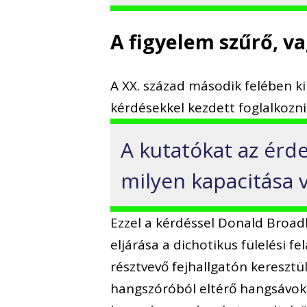
A figyelem szűrő, v
A XX. század második felében k
kérdésekkel kezdett foglalkozni
A kutatókat az érde
milyen kapacitása 
Ezzel a kérdéssel Donald Broadbe
eljárása a dichotikus fülelési fe
résztvevő fejhallgatón keresztü
hangszóróból eltérő hangsávok 