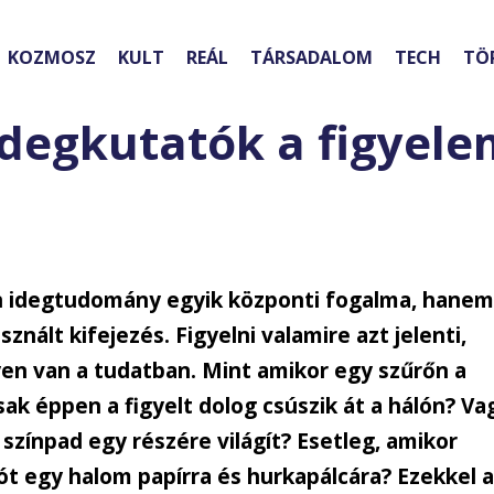
KOZMOSZ
KULT
REÁL
TÁRSADALOM
TECH
TÖ
idegkutatók a figyel
n idegtudomány egyik központi fogalma, hanem
nált kifejezés. Figyelni valamire azt jelenti,
yen van a tudatban. Mint amikor egy szűrőn a
ak éppen a figyelt dolog csúszik át a hálón? Va
 színpad egy részére világít? Esetleg, amikor
t egy halom papírra és hurkapálcára? Ezekkel 