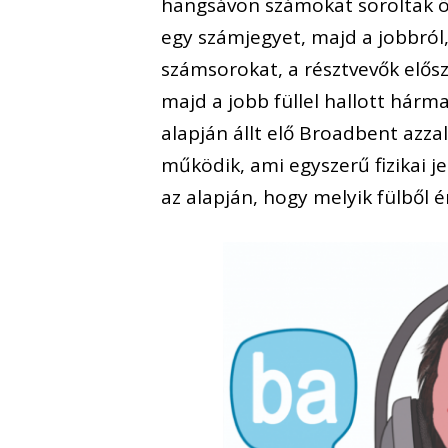
hangsávon számokat soroltak öss
egy számjegyet, majd a jobbról, 
számsorokat, a résztvevők elős
majd a jobb füllel hallott hárma
alapján állt elő Broadbent azza
működik, ami egyszerű fizikai j
az alapján, hogy melyik fülből é