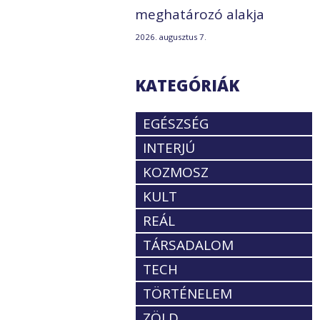
meghatározó alakja
2026. augusztus 7.
KATEGÓRIÁK
EGÉSZSÉG
INTERJÚ
KOZMOSZ
KULT
REÁL
TÁRSADALOM
TECH
TÖRTÉNELEM
ZÖLD