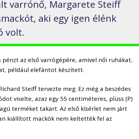
lt varrónő, Margarete Steiff
smackót, aki egy igen élénk
ó volt.
 pénzt az első varrógépére, amivel női ruhákat,
t, például elefántot készített.
Richard Steiff tervezte meg. Ez még a beszédes
ot viselte, azaz egy 55 centiméteres, plüss (P)
gú terméket takart. Az első kísérlet nem járt
n kiállított mackók nem keltették fel az