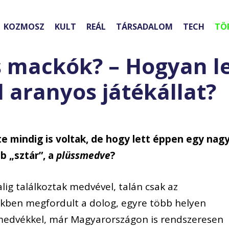
KOZMOSZ
KULT
REÁL
TÁRSADALOM
TECH
TÖ
 mackók? – Hogyan le
 aranyos játékállat?
nte mindig is voltak, de hogy lett éppen egy nagy
b „sztár”, a
plüssmedve
?
lig találkoztak medvével, talán csak az
dekben megfordult a dolog, egyre több helyen
medvékkel, már Magyarországon is rendszeresen