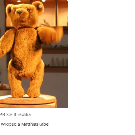
B Steiff replika
: Wikipedia MatthiasKabel