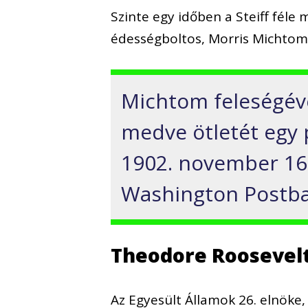
Szinte egy időben a Steiff fél
édességboltos, Morris Michtom
Michtom feleségével
medve ötletét egy p
1902. november 16
Washington Postba
Theodore Roosevelt
Az Egyesült Államok 26. elnöke,