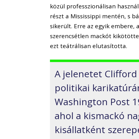
közül professzionálisan haszná
részt a Mississippi mentén, s b
sikerült. Erre az egyik embere,
szerencsétlen mackót kikötötte e
ezt teátrálisan elutasította.
A jelenetet Cliffo
politikai karikatúrá
Washington Post 1
ahol a kismackó na
kisállatként szerep