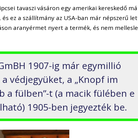
pcsei tavaszi vásáron egy amerikai kereskedő má
l, és ez a szállítmány az USA-ban már népszerű let
lításon aranyérmet nyert a termék, és nem mellesl
 GmBH 1907-ig már egymillió
 a védjegyüket, a „Knopf im
b a fülben”-t (a macik fülében e
álható) 1905-ben jegyezték be.