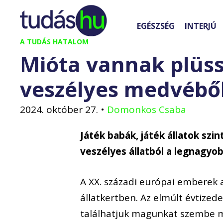
Kilépés
a
EGÉSZSÉG
INTERJÚ
tartalomba
A TUDÁS HATALOM
Mióta vannak plüss
veszélyes medvéből
2024. október 27.
•
Domonkos Csaba
Játék babák, játék állatok szi
veszélyes állatból a legnagyob
A XX. századi európai emberek a
állatkertben. Az elmúlt évtize
találhatjuk magunkat szembe 