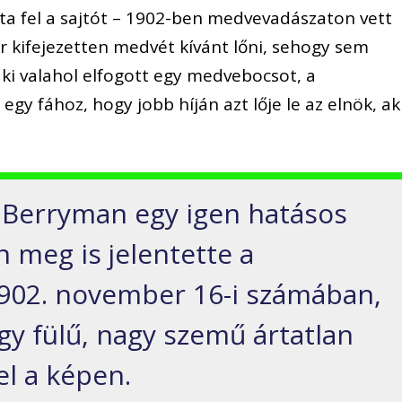
lta fel a sajtót – 1902-ben medvevadászaton vett
ár kifejezetten medvét kívánt lőni, sehogy sem
 aki valahol elfogott egy medvebocsot, a
gy fához, hogy jobb híján azt lője le az elnök, ak
rd Berryman egy igen hatásos
n meg is jelentette a
902. november 16-i számában,
gy fülű, nagy szemű ártatlan
el a képen.