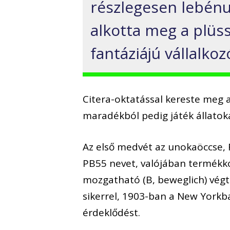
részlegesen lebénu
alkotta meg a plüs
fantáziájú vállalkoz
Citera-oktatással kereste meg a
maradékból pedig játék állatoka
Az első medvét az unokaöccse, 
PB55 nevet, valójában termékkód
mozgatható (B, beweglich) végta
sikerrel, 1903-ban a New Yorkba
érdeklődést.