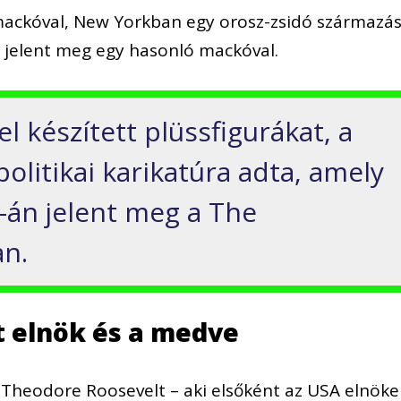
e mackóval, New Yorkban egy orosz-zsidó származá
 jelent meg egy hasonló mackóval.
 készített plüssfigurákat, a
olitikai karikatúra adta, amely
-án jelent meg a The
n.
 elnök és a medve
 Theodore Roosevelt – aki elsőként az USA elnöke