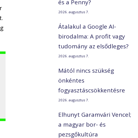
és a Penny?
r
2026. augusztus 7.
t.
Átalakul a Google AI-
eg
birodalma: A profit vagy
tudomány az elsődleges?
2026. augusztus 7.
Mától nincs szükség
önkéntes
fogyasztáscsökkentésre
2026. augusztus 7.
Elhunyt Garamvári Vencel;
a magyar bor- és
pezsgőkultúra