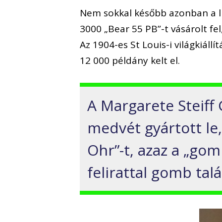
Nem sokkal később azonban a li
3000 „Bear 55 PB”-t vásárolt fe
Az 1904-es St Louis-i világkiál
12 000 példány kelt el.
A Margarete Steiff
medvét gyártott le,
Ohr”-t, azaz a „gom
felirattal gomb tal