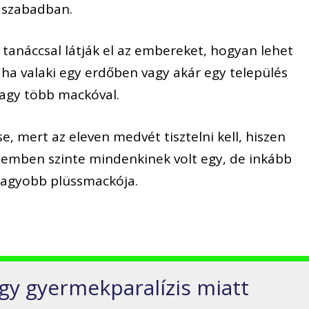
a szabadban.
tanáccsal látják el az embereket, hogyan lehet
i, ha valaki egy erdőben vagy akár egy település
vagy több mackóval.
, mert az eleven medvét tisztelni kell, hiszen
szemben szinte mindenkinek volt egy, de inkább
nagyobb plüssmackója.
y gyermekparalízis miatt