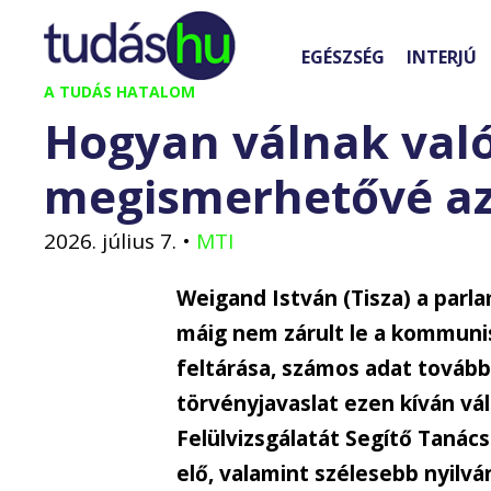
Kilépés
a
EGÉSZSÉG
INTERJÚ
tartalomba
A TUDÁS HATALOM
Hogyan válnak való
megismerhetővé a
2026. július 7.
•
MTI
Weigand István (Tisza) a parl
máig nem zárult le a kommuni
feltárása, számos adat tovább
törvényjavaslat ezen kíván vál
Felülvizsgálatát Segítő Tanács
elő, valamint szélesebb nyilv