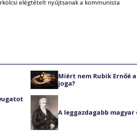
erkölcsi elégtételt nyújtsanak a kommunista
Miért nem Rubik Ernőé a
joga?
Nyugatot
A leggazdagabb magyar 