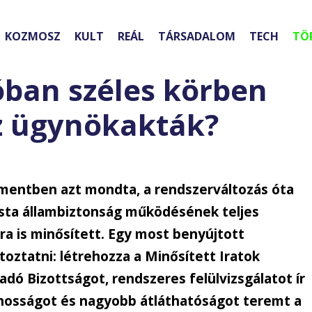
KOZMOSZ
KULT
REÁL
TÁRSADALOM
TECH
TÖ
ban széles körben
z ügynökakták?
amentben azt mondta, a rendszerváltozás óta
sta állambiztonság működésének teljes
ra is minősített. Egy most benyújtott
toztatni: létrehozza a Minősített Iratok
adó Bizottságot, rendszeres felülvizsgálatot ír
ánosságot és nagyobb átláthatóságot teremt a