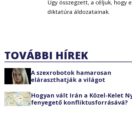
Úgy összegzett, a céljuk, hogy 
diktatúra áldozatainak.
TOVÁBBI HÍREK
A szexrobotok hamarosan
eláraszthatják a világot
Hogyan vált Irán a Közel-Kelet 
fenyegető konfliktusforrásává?