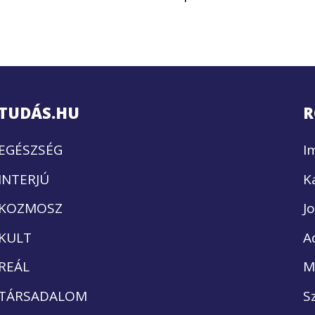
TUDÁS.HU
R
EGÉSZSÉG
I
INTERJÚ
K
KOZMOSZ
J
KULT
A
REÁL
M
TÁRSADALOM
S