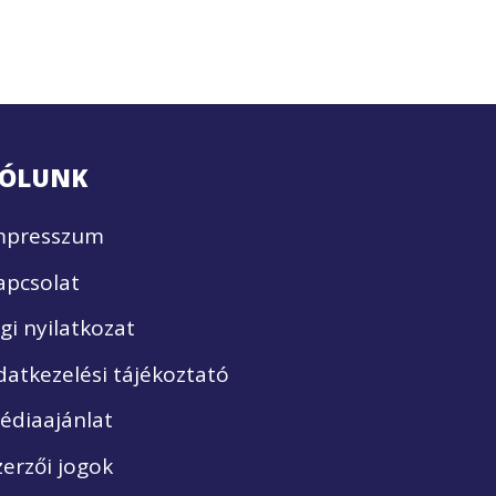
ÓLUNK
mpresszum
apcsolat
ogi nyilatkozat
datkezelési tájékoztató
édiaajánlat
zerzői jogok