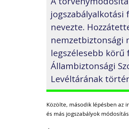
A törvénymódosítá
jogszabályalkotási
nevezte. Hozzátette
nemzetbiztonsági 
legszélesebb körű f
Állambiztonsági Sz
Levéltárának történ
Közölte, második lépésben az ir
és más jogszabályok módosítás