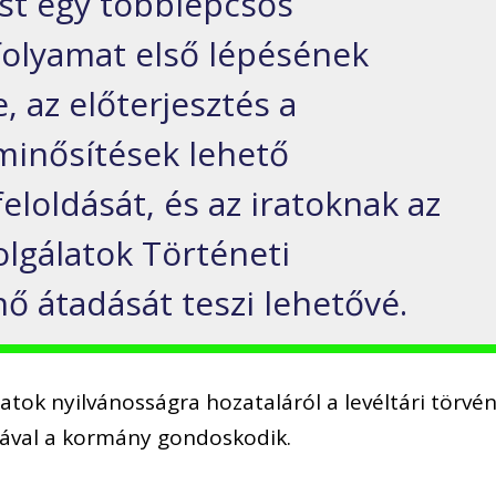
st egy többlépcsős
 folyamat első lépésének
, az előterjesztés a
minősítések lehető
eloldását, és az iratoknak az
olgálatok Történeti
ő átadását teszi lehetővé.
atok nyilvánosságra hozataláról a levéltári törvé
ával a kormány gondoskodik.