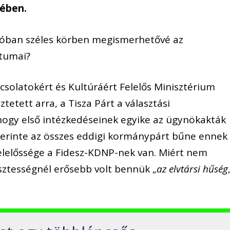
tében.
alóban széles körben megismerhetővé az
tumai?
solatokért és Kultúráért Felelős Minisztérium
etett arra, a Tisza Párt a választási
hogy első intézkedéseinek egyike az ügynökakták
Szerinte az összes eddigi kormánypárt bűne ennek
elelőssége a Fidesz-KDNP-nek van. Miért nem
isztességnél erősebb volt bennük „
az elvtársi hűség