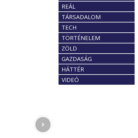
REÁL
TÁRSADALOM
TECH
TÖRTÉNELEM
ZÖLD
GAZDASÁG
HÁTTÉR
VIDEÓ