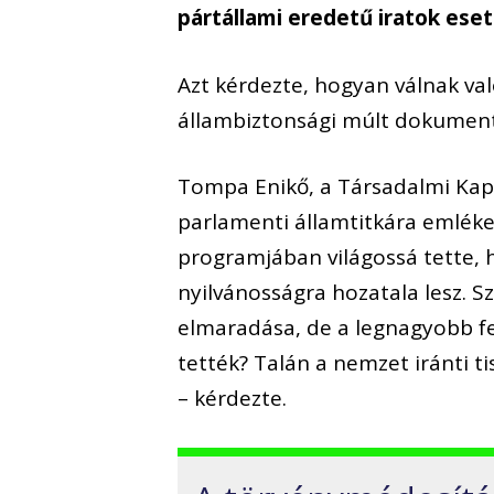
pártállami eredetű iratok ese
Azt kérdezte, hogyan válnak v
állambiztonsági múlt dokumen
Tompa Enikő, a Társadalmi Kapc
parlamenti államtitkára emlékezt
programjában világossá tette, 
nyilvánosságra hozatala lesz. 
elmaradása, de a legnagyobb f
tették? Talán a nemzet iránti t
– kérdezte.