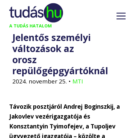
Kilépés
M
a
tartalomba
A TUDÁS HATALOM
Jelentős személyi
változások az
orosz
repülőgépgyártóknál
2024. november 25.
•
MTI
Távozik posztjáról Andrej Boginszkij, a
Jakovlev vezérigazgatója és
Konsztantyin Tyimofejev, a Tupoljev
ügyvezető igazgatója – közölte a