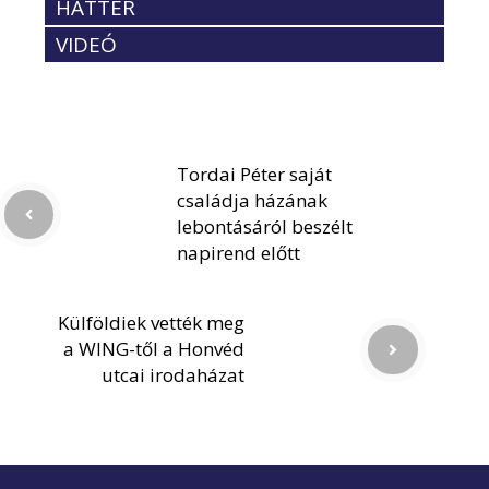
HÁTTÉR
VIDEÓ
Tordai Péter saját
családja házának
lebontásáról beszélt
napirend előtt
Külföldiek vették meg
a WING-től a Honvéd
utcai irodaházat