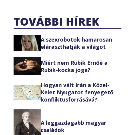
TOVÁBBI HÍREK
A szexrobotok hamarosan
eláraszthatják a világot
Miért nem Rubik Ernőé a
Rubik-kocka joga?
Hogyan vált Irán a Közel-
Kelet Nyugatot fenyegető
konfliktusforrásává?
A leggazdagabb magyar
családok