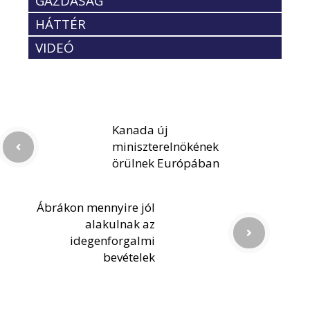
GAZDASÁG
HÁTTÉR
VIDEÓ
Kanada új
miniszterelnökének
örülnek Európában
Ábrákon mennyire jól
alakulnak az
idegenforgalmi
bevételek