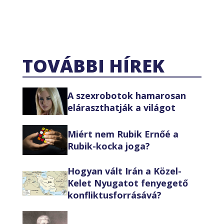
TOVÁBBI HÍREK
A szexrobotok hamarosan
eláraszthatják a világot
Miért nem Rubik Ernőé a
Rubik-kocka joga?
Hogyan vált Irán a Közel-
Kelet Nyugatot fenyegető
konfliktusforrásává?