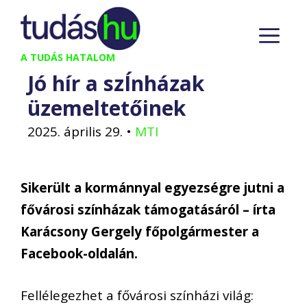
Kilépés
M
a
tartalomba
A TUDÁS HATALOM
Jó hír a szÍnházak
üzemeltetőinek
2025. április 29.
•
MTI
Sikerült a kormánnyal egyezségre jutni a
fővárosi színházak támogatásáról – írta
Karácsony Gergely főpolgármester a
Facebook-oldalán.
Fellélegezhet a fővárosi színházi világ: