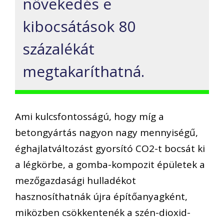
növekedés e
kibocsátások 80
százalékát
megtakaríthatná.
Ami kulcsfontosságú, hogy míg a
betongyártás nagyon nagy mennyiségű,
éghajlatváltozást gyorsító CO2-t bocsát ki
a légkörbe, a gomba-kompozit épületek a
mezőgazdasági hulladékot
hasznosíthatnák újra építőanyagként,
miközben csökkentenék a szén-dioxid-