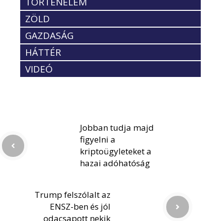
TÖRTÉNELEM
ZÖLD
GAZDASÁG
HÁTTÉR
VIDEÓ
Jobban tudja majd
figyelni a
kriptoügyleteket a
hazai adóhatóság
Trump felszólalt az
ENSZ-ben és jól
odacsapott nekik