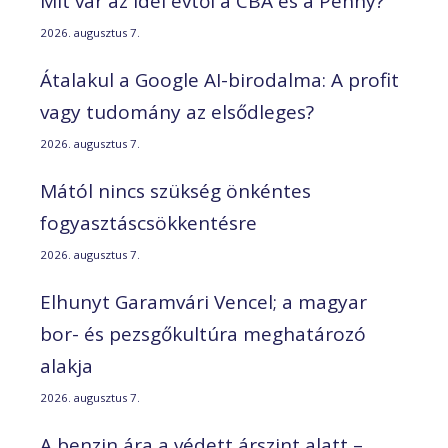
Mit vár az idei évtől a CBA és a Penny?
2026. augusztus 7.
Átalakul a Google AI-birodalma: A profit
vagy tudomány az elsődleges?
2026. augusztus 7.
Mától nincs szükség önkéntes
fogyasztáscsökkentésre
2026. augusztus 7.
Elhunyt Garamvári Vencel; a magyar
bor- és pezsgőkultúra meghatározó
alakja
2026. augusztus 7.
A benzin ára a védett árszint alatt –