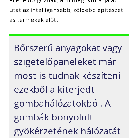
ellene dolgoznak, ami megnyithatja az
utat az intelligensebb, zöldebb építészet
és termékek előtt.
Bőrszerű anyagokat vagy
szigetelőpaneleket már
most is tudnak készíteni
ezekből a kiterjedt
gombahálózatokból. A
gombák bonyolult
gyökérzetének hálózatát