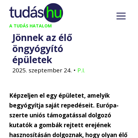
Kilépés
M
a
tartalomba
A TUDÁS HATALOM
Jönnek az élő
öngyógyító
épületek
2025. szeptember 24.
•
P.I.
Képzeljen el egy épületet, amelyik
begyógyítja saját repedéseit. Európa-
szerte uniós támogatással dolgozó
kutatók a gombák rejtett erejének
hasznosításán dolgoznak, hogy olyan élő