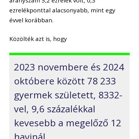
arányszám 5,2 ezrelék volt, 0,3
ezrelékponttal alacsonyabb, mint egy
évvel korábban.
Közölték azt is, hogy
2023 novembere és 2024
októbere között 78 233
gyermek született, 8332-
vel, 9,6 százalékkal
kevesebb a megelőző 12
havinál.