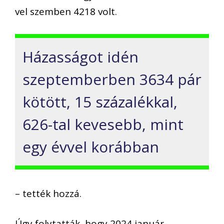
vel szemben 4218 volt.
Házasságot idén
szeptemberben 3634 pár
kötött, 15 százalékkal,
626-tal kevesebb, mint
egy évvel korábban
– tették hozzá.
Úgy folytatták, hogy 2024 január-