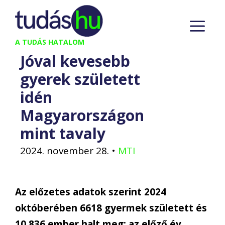
Kilépés
M
a
tartalomba
A TUDÁS HATALOM
Jóval kevesebb
gyerek született
idén
Magyarországon
mint tavaly
2024. november 28.
•
MTI
Az előzetes adatok szerint 2024
októberében 6618 gyermek született és
10 836 ember halt meg; az előző év