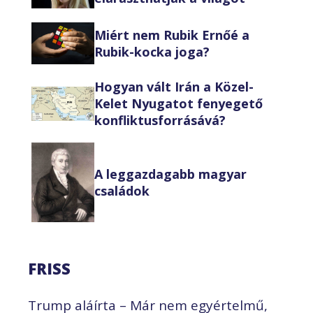
Miért nem Rubik Ernőé a
Rubik-kocka joga?
Hogyan vált Irán a Közel-
Kelet Nyugatot fenyegető
konfliktusforrásává?
A leggazdagabb magyar
családok
FRISS
Trump aláírta – Már nem egyértelmű,