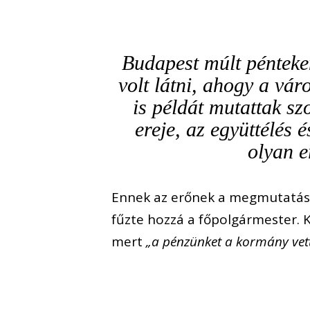
Budapest múlt pénteken
volt látni, ahogy a vár
is példát mutattak sz
ereje, az együttélés 
olyan e
Ennek az erőnek a megmutatása
fűzte hozzá a főpolgármester. K
mert
„a pénzünket a kormány vett