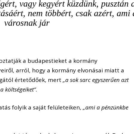
gért, vagy kegyért küzdünk, pusztán 
rtásáért, nem többért, csak azért, ami 
városnak jár
ékoztatják a budapestieket a kormány
iről, arról, hogy a kormány elvonásai miatt a
gától értetődőek, mert
„a sok sarc egyszerűen azt
 a költségeiket”.
tás folyik a saját felületeiken,
„ami a pénzünkbe