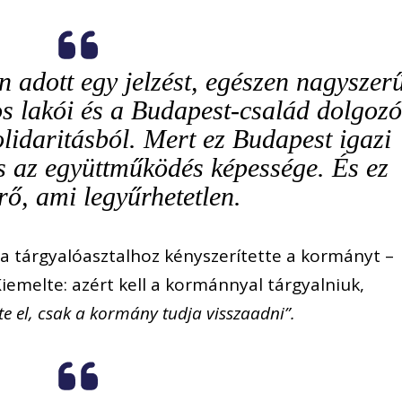
 adott egy jelzést, egészen nagyszer
os lakói és a Budapest-család dolgozó
olidaritásból. Mert ez Budapest igazi
és az együttműködés képessége. És ez
rő, ami legyűrhetetlen.
 tárgyalóasztalhoz kényszerítette a kormányt –
iemelte: azért kell a kormánnyal tárgyalniuk,
e el, csak a kormány tudja visszaadni”.