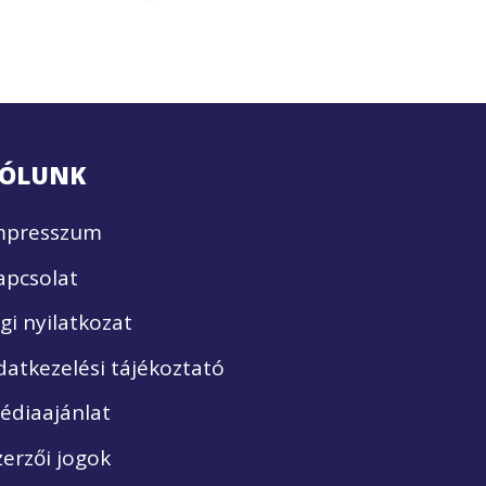
ÓLUNK
mpresszum
apcsolat
ogi nyilatkozat
datkezelési tájékoztató
édiaajánlat
zerzői jogok