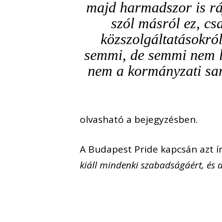
majd harmadszor is rá
szól másról ez, cs
közszolgáltatásokról
semmi, de semmi nem le
nem a kormányzati sarc
olvasható a bejegyzésben.
A Budapest Pride kapcsán azt í
kiáll mindenki szabadságáért, és 