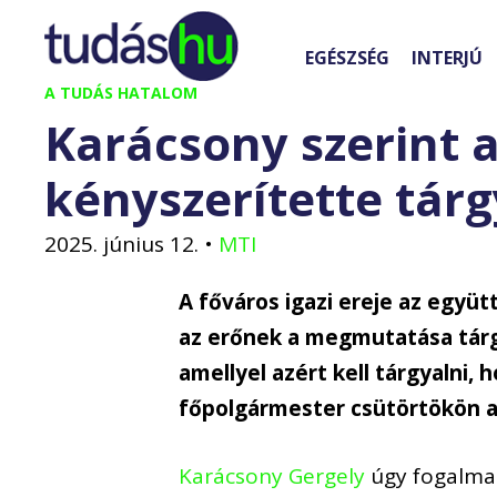
Kilépés
a
EGÉSZSÉG
INTERJÚ
tartalomba
A TUDÁS HATALOM
Karácsony szerint a
kényszerítette tár
2025. június 12.
•
MTI
A főváros igazi ereje az egy
az erőnek a megmutatása tárg
amellyel azért kell tárgyalni,
főpolgármester csütörtökön a
Karácsony Gergely
úgy fogalma