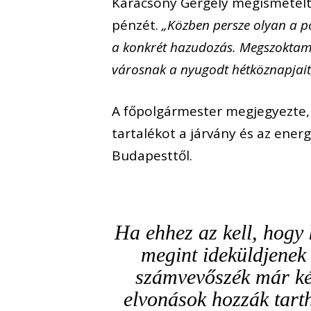
Karácsony Gergely megismételte
pénzét.
„Közben persze olyan a 
a konkrét hazudozás. Megszoktam.
városnak a nyugodt hétköznapjait
A főpolgármester megjegyezte, 
tartalékot a járvány és az ener
Budapesttől.
Ha ehhez az kell, hogy 
megint ideküldjenek 
számvevőszék már ké
elvonások hozzák tarth