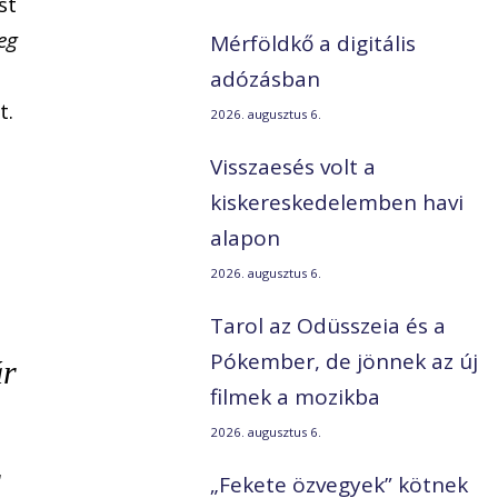
st
eg
Mérföldkő a digitális
adózásban
t.
2026. augusztus 6.
Visszaesés volt a
kiskereskedelemben havi
alapon
2026. augusztus 6.
Tarol az Odüsszeia és a
Pókember, de jönnek az új
ár
filmek a mozikba
2026. augusztus 6.
r
„Fekete özvegyek” kötnek