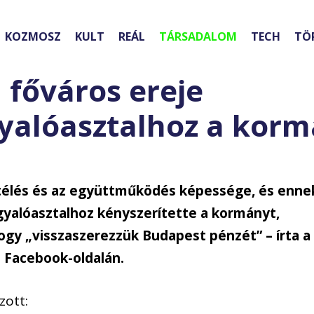
KOZMOSZ
KULT
REÁL
TÁRSADALOM
TECH
TÖ
 főváros ereje
gyalóasztalhoz a kor
üttélés és az együttműködés képessége, és enne
yalóasztalhoz kényszerítette a kormányt,
 hogy „visszaszerezzük Budapest pénzét” – írta a
 Facebook-oldalán.
zott: