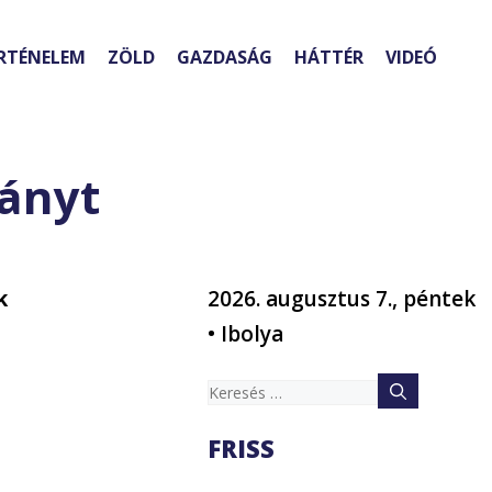
RTÉNELEM
ZÖLD
GAZDASÁG
HÁTTÉR
VIDEÓ
mányt
k
2026. augusztus 7., péntek
• Ibolya
Keresés:
FRISS