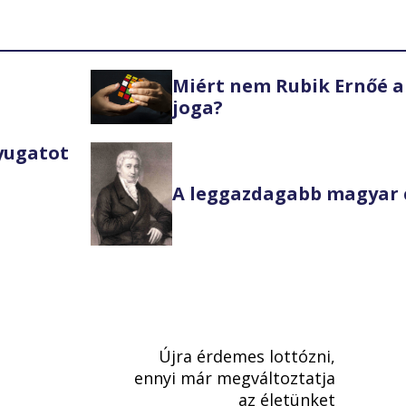
Miért nem Rubik Ernőé a
joga?
Nyugatot
A leggazdagabb magyar 
Újra érdemes lottózni,
ennyi már megváltoztatja
az életünket