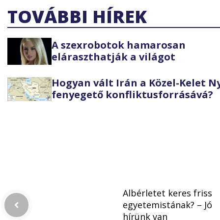
TOVÁBBI HÍREK
A szexrobotok hamarosan
eláraszthatják a világot
Hogyan vált Irán a Közel-Kelet 
fenyegető konfliktusforrásává?
Albérletet keres friss
egyetemistának? – Jó
hírünk van