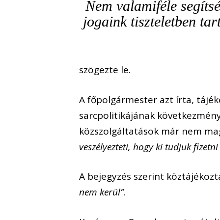
Nem valamiféle segítsé
jogaink tiszteletben ta
szögezte le.
A főpolgármester azt írta, táj
sarcpolitikájának következménye
közszolgáltatások már nem ma
veszélyezteti, hogy ki tudjuk fizetni
A bejegyzés szerint köztájékozta
nem kerül”
.