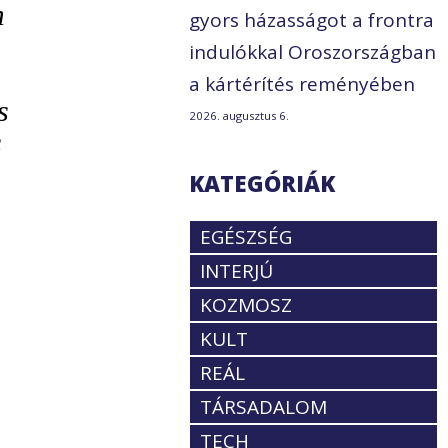
m
gyors házasságot a frontra
indulókkal Oroszországban
a kártérítés reményében
s
2026. augusztus 6.
s
KATEGÓRIÁK
EGÉSZSÉG
INTERJÚ
KOZMOSZ
KULT
REÁL
TÁRSADALOM
TECH