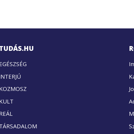
TUDÁS.HU
R
EGÉSZSÉG
I
INTERJÚ
K
KOZMOSZ
J
KULT
A
REÁL
M
TÁRSADALOM
S