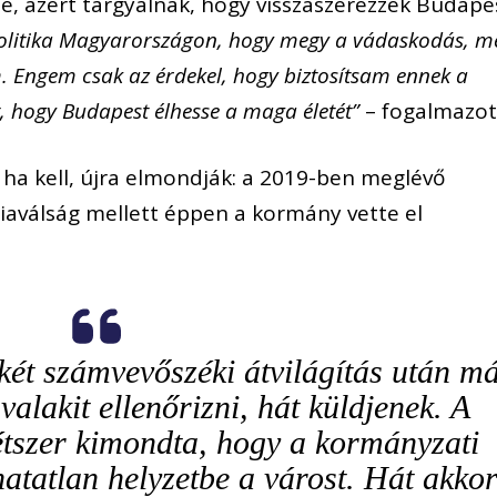
, azért tárgyalnak, hogy visszaszerezzék Budape
politika Magyarországon, hogy megy a vádaskodás, m
 Engem csak az érdekel, hogy biztosítsam ennek a
, hogy Budapest élhesse a maga életét”
– fogalmazot
ha kell, újra elmondják: a 2019-ben meglévő
giaválság mellett éppen a kormány vette el
két számvevőszéki átvilágítás után m
valakit ellenőrizni, hát küldjenek. A
tszer kimondta, hogy a kormányzati
atatlan helyzetbe a várost. Hát akko