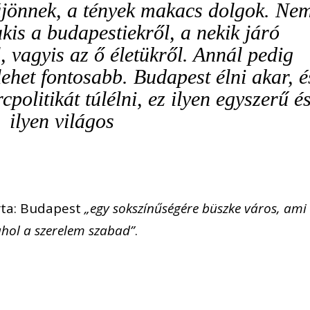
jönnek, a tények makacs dolgok. Ne
akis a budapestiekről, a nekik járó
, vagyis az ő életükről. Annál pedig
het fontosabb. Budapest élni akar, é
politikát túlélni, ez ilyen egyszerű é
ilyen világos
rta: Budapest
„egy sokszínűségére büszke város, ami
ahol a szerelem szabad”
.