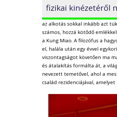
fizikai kinézetéről
az alkotás sokkal inkább azt tük
számos, hozzá kötődő emlékkel 
a Kung Miao. A filozófus a hagy
el, halála után egy évvel egyk
viszontagságot követően ma már
és átalakítás formálta át, a vi
nevezett temetővel, ahol a mest
család rezidenciájával, amelye