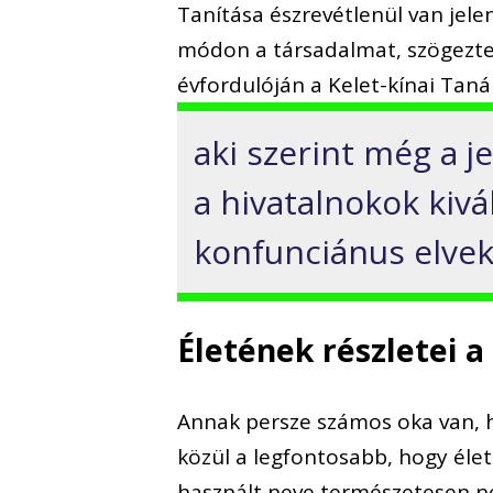
Tanítása észrevétlenül van jel
módon a társadalmat, szögezte 
évfordulóján a Kelet-kínai Tan
aki szerint még a j
a hivatalnokok kivál
konfunciánus elvek
Életének részletei 
Annak persze számos oka van, h
közül a legfontosabb, hogy élet
használt neve természetesen nem