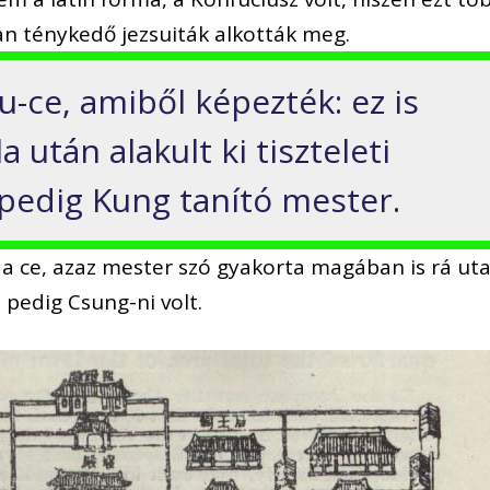
an ténykedő jezsuiták alkották meg.
-ce, amiből képezték: ez is
 után alakult ki tiszteleti
 pedig Kung tanító mester.
: a ce, azaz mester szó gyakorta magában is rá uta
 pedig Csung-ni volt.