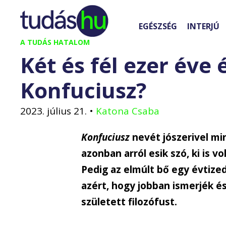
Kilépés
a
EGÉSZSÉG
INTERJÚ
tartalomba
A TUDÁS HATALOM
Két és fél ezer éve é
Konfuciusz?
2023. július 21.
•
Katona Csaba
Konfuciusz
nevét jószerivel min
azonban arról esik szó, ki is 
Pedig az elmúlt bő egy évtize
azért, hogy jobban ismerjék és
született filozófust.