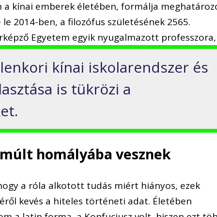
en a kínai emberek életében, formálja meghatároz
le 2014-ben, a filozófus születésének 2565.
árképző Egyetem egyik nyugalmazott professzora,
elenkori kínai iskolarendszer és
asztása is tükrözi a
et.
a múlt homályába vesznek
ogy a róla alkotott tudás miért hiányos, ezek
éről kevés a hiteles történeti adat. Életében
 a latin forma, a Konfuciusz volt, hiszen ezt tö