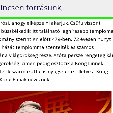
 nincsen forrásunk,
rözi, ahogy elképzelni akarjuk. Csüfu viszont
büszkélkedik: itt található leghíresebb temploma
omány szerint Kr. előtt 479-ben, 72 évesen hunyt
ori házát templommá szentelték és számos
 a világörökség része. Azóta persze rengeteg ká
lágörökségi címen pedig osztozik a Kong Linnek
er leszármazottai is nyugszanak, illetve a Kong
t Kong Funak neveznek.