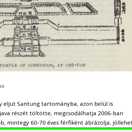
jza
y eljut Santung tartományba, azon belül is
 java részét töltötte, megcsodálhatja 2006-ban
bb, mintegy 60-70 éves férfiként ábrázolja, jóllehet