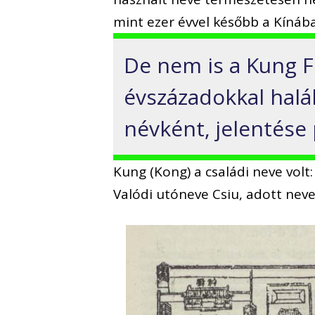
mint ezer évvel később a Kínáb
De nem is a Kung Fu
évszázadokkal halála
névként, jelentése
Kung (Kong) a családi neve volt
Valódi utóneve Csiu, adott neve