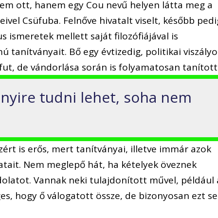
sem ott, hanem egy Cou nevű helyen látta meg a
eivel Csüfuba. Felnőve hivatalt viselt, később pedi
us ismeretek mellett saját filozófiájával is
anítványait. Bő egy évtizedig, politikai viszály
fut, de vándorlása során is folyamatosan tanított
nyire tudni lehet, soha nem
ért is erős, mert tanítványai, illetve immár azok
latait. Nem meglepő hát, ha kételyek öveznek
olatot. Vannak neki tulajdonított művel, például 
es, hogy ő válogatott össze, de bizonyosan ezt s