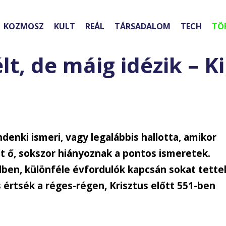
KOZMOSZ
KULT
REÁL
TÁRSADALOM
TECH
TÖ
lt, de máig idézik – Ki
denki ismeri, vagy legalábbis hallotta, amikor
volt ő, sokszor hiányoznak a pontos ismeretek.
dben, különféle évfordulók kapcsán sokat tette
 értsék a réges-régen, Krisztus előtt 551-ben