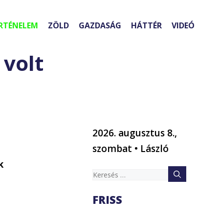
RTÉNELEM
ZÖLD
GAZDASÁG
HÁTTÉR
VIDEÓ
 volt
2026. augusztus 8.,
szombat • László
k
Keresés:
FRISS