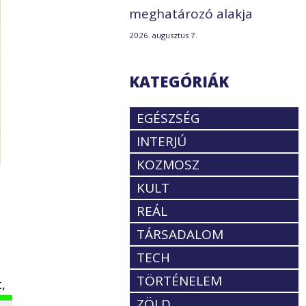
meghatározó alakja
2026. augusztus 7.
KATEGÓRIÁK
EGÉSZSÉG
INTERJÚ
KOZMOSZ
KULT
REÁL
TÁRSADALOM
TECH
TÖRTÉNELEM
,
ZÖLD