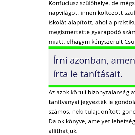
Konfuciusz szülőhelye, de még
napvilágot, innen költözött szül
iskolát alapított, ahol a praktik
megismertette gyarapodó számú t
miatt, elhagyni kényszerült Csü
Írni azonban, amen
írta le tanításait.
Az azok körüli bizonytalanság az
tanítványai jegyezték le gondo
számos, neki tulajdonított gond
Dalok könyve, amelyet lehetség
állíthatjuk.