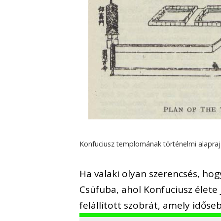
Konfuciusz templomának történelmi alapra
Ha valaki olyan szerencsés, hog
Csüfuba, ahol Konfuciusz élete
felállított szobrát, amely időse