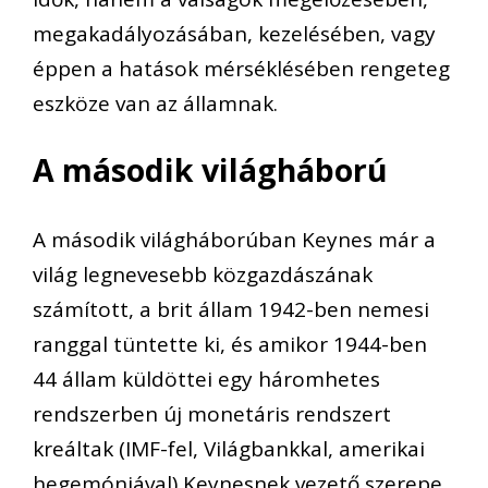
megakadályozás
ában
,
kezelésében, vagy
éppen a hatások mérséklésében rengeteg
eszköze van az államnak.
A második világháború
A második világh
á
borúban Keynes már a
világ legnevesebb közgazdászának
számított, a brit állam
1942-ben
nem
esi
ranggal tüntette ki, és amikor 1944-ben
44
állam
küldöttei egy háromhetes
rendszerben új monetáris rendszert
kreáltak (IMF-fel, Világbankkal, amerikai
hegemóniával) Keynesnek vezető szerepe