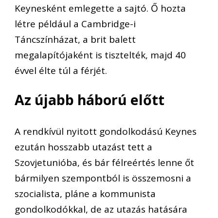
K
eynesként emlegette a sajtó. Ő hozta
létre például a Cambrid
ge-i
Táncszínházat
, a brit balett
megalapítójaként is tisztelték,
majd 40
évvel élte túl a férjét.
Az újabb háború előtt
A
rendkívül nyitott gondolkodású K
eynes
ezután hosszabb utazást tett a
Szovjetunióba, és bár félreértés lenne őt
bármilyen szempontból is összemosni a
szocialista, pláne a kommunista
gondolkodókkal, de az utazás hatására