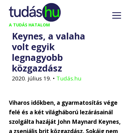
Kilépés
M
a
tartalomba
A TUDÁS HATALOM
Keynes, a valaha
volt egyik
legnagyobb
közgazdász
2020. július 19.
•
Tudás.hu
Viharos időkben, a gyarmatosítás vége
felé és a két világháború lezárásainál
szolgálta hazáját John Maynard Keynes,
a zseniális brit közgazdász. Sokáig nem