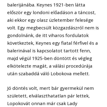
balerijáná
ba
. Keynes 1921-ben látta
először egy londoni előadáson a táncost,
aki ekkor egy
olasz üzletember felesége
volt. Egy megbecsült közgazdászról nem is
gondolnánk, de itt viharos fordulatok
következtek, K
eynes
egy fiatal férfivel és a
balerinával is kapcsolatot
tartott fenn,
majd végül
1925-ben
döntött és végleg
elkötelezte magát, a
válási procedúrája
után szabaddá váló
Lobokova
mellett.
Jó döntés volt, mert
bár gyermekül nem
született, elválaszthatatlan pár lettek
,
Lopokovát
onnan már csak Lady