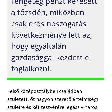
rengeteg
pénzt keresett
a tőzsdén, miközben
csak erős noszogatás
következménye lett
az
,
hogy egyáltalán
gazdasággal kezdett el
foglalkozni.
Felső középosztálybeli
családban
született, őt nagyon szerető
értelmiségi
szüleire és két testvérére
, egész
viharos