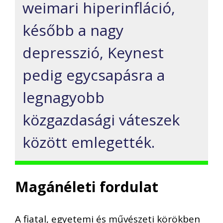
weimari
hiperinfláció,
később a
nagy
depres
szió,
Keynes
t
pedig
egycsapásra
a
legnagyobb
közgazdasági váteszek
között emlegették.
Magánéleti fordulat
A fiatal, egyetemi és művészeti körökben