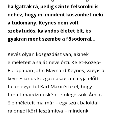
hallgattak rá, pedig szinte felsorolni is
nehéz, hogy mi mindent köszönhet neki
a tudomány. Keynes nem volt
szobatudós, kalandos életet élt, és
gyakran ment szembe a fősodorral…
Kevés olyan közgazdász van, akinek
elméleteit a saját neve őrzi. Kelet-Közép-
Európában John Maynard Keynes, vagyis a
keynesiánus
közgazdaságtan atyja előtt
talán egyedül Karl Marx érte el, hogy
tanait marxizmusként emlegessük. Ám az
ő elméletei
t
ma már
–
egy szűk
baloldali
rajongói kört leszámítva
–
mindenki