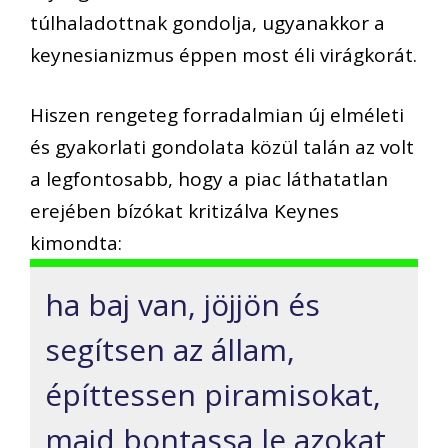
túlhaladottnak gondolja, ugyanakkor a
keynesianizmus
éppen most éli virágkorát
.
Hiszen rengeteg forradalmi
an új elméleti
és gyakorlati gondolata
közül talán az volt
a legfontosabb, hogy a piac láthatatlan
erejében bízók
at kritizálva Keynes
kimondta:
ha baj van, jöjjön és
segítsen az állam,
építtessen piramisokat,
majd bontassa le azokat,