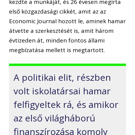
kezdte a munkáját, és 26 évesen megírta
első közgazdasági cikkét, amit az
az
Economic
Journal hozott le, aminek hamar
átvette a szerkesztését is
, amit három
évtizeden át, minden fontos állami
megbízatása mellett is megtartott
.
A politikai
elit, részben
volt iskolatársai
hamar
felfi
gyeltek rá, és
amikor
az első vi
lágháború
finanszírozása komoly