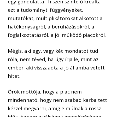
egy gondolattal, hiszen szinte ő kreálta
ezt a tudományt
:
függvényeket,
mut
atókat, multiplikátorokat alkotott
a
hatékonyságról, a beruházásokról, a
foglalkoztatás
ról, a
jól működő piacokról.
Mégis, aki egy, vagy két mondatot tud
róla, nem téved, ha úgy írja le, mint az
ember, aki visszaadta a jó államba vetett
hitet.
Ö
rök mottója, hogy a piac nem
mindenható, hogy ne
m szabad karba tett
kézzel megvá
rni, amíg elmúlnak a rossz
idők, hanem a
válságok
megelőzésében,