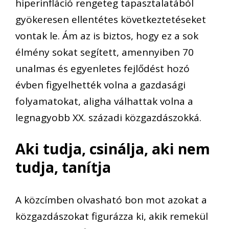
hiperinflá
ció rengeteg ta
pasztalatából
gyökeresen ellentétes következtetéseket
vontak le. Ám az
is
biztos, hogy
ez a sok
élmény sokat segített,
amennyiben 70
unalmas és egyenletes fejlődést hozó
évben figyelhették volna a gazdasági
folyamatokat, aligha válhattak volna a
legnagyobb XX. századi közgazdászokká.
Aki tudja
,
csinálja, aki nem
tudja
,
tanítja
A közcímben olvasható bon
mot
azokat a
közgazdászokat figurázza ki, akik remekül