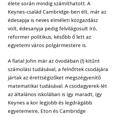
élete során
mindig számíthatott.
A
Keynes-család Cambridge-ben élt, m
ár az
édesapja is
neves elméleti
kö
zgazdász
volt, édesanyja pedig
felvilágosult
író,
reformer p
olitikus, később ő lett
az
egyetemi város polgármestere is.
A fiatal John
már az óvodában
(!)
kitűnt
számolási
tudásával,
a felnőttek csodájára
jártak az érettségizőket megszégyenítő
matematikai tudásával. A csodagyerek-lét
az
általános iskolában is így maradt, így
Keynes
a kor legjobb és legdrágább
egyetemeire
, Eton és Cambridge