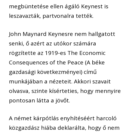
megbüntetése ellen ágáló Keynest is
leszavazták
, partvonalra tették
.
John Maynard Keynesre nem hallgatott
senki, ő azért az utókor számára
rögzítette az 1919-es
The
Economic
Consequences
of
the
Peace
(
A
béke
gazdasági
következményei
) című
munkájában a nézeteit. A
kkori szavait
olvasva, szinte kísérteties, hogy mennyire
pontosan látta a jövőt.
A német kárpótlás enyhítéséért harcoló
közgazdász hiába deklarálta, hogy
ő
nem