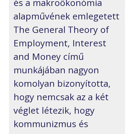
és a
makroökonómia
alapmű
vé
nek emlegetett
The General
Theory
of
Employment
, Interest
and Money
című
munká
já
ban nagyon
komolyan bizonyította,
hogy nemcsak az a két
véglet létezik, hogy
kommunizmus és