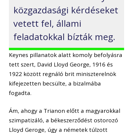
közgazdasági
kérdéseket
vetett fel, állami
feladatokkal bízták meg.
Keynes
pillanatok alatt
komoly befolyásra
tett szert, David Lloyd George
,
1916 és
1922 között regnáló brit miniszterelnök
kifejezetten becsülte
, a bizalmába
fogadta
.
Ám, ahogy a
Trianon előtt a
magyarokkal
szimpatizáló
, a békeszerződést ostorozó
Lloyd
Geroge
, úgy a németek túlzott