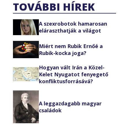
TOVÁBBI HÍREK
A szexrobotok hamarosan
eláraszthatják a világot
Miért nem Rubik Ernőé a
Rubik-kocka joga?
Hogyan vált Irán a Közel-
Kelet Nyugatot fenyegető
konfliktusforrásává?
A leggazdagabb magyar
családok