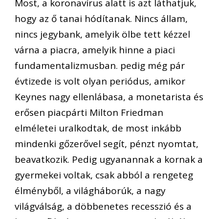
Most, a koronavírus alatt
is
azt láthatjuk,
hogy az ő tanai hódítanak. Nincs állam,
nincs jegybank, amelyik ölbe tett kézzel
várna a piacra,
amelyik hinn
e a piaci
fundamentalizmusban.
pedig
még pár
évtizede is volt olyan periódus, amikor
Keynes nagy ellenlábasa
, a monetarista és
erősen piacpárti Milton Friedma
n
elméletei uralkodtak
,
de most
inkább
mindenki gőzerővel segít, pénzt nyomtat,
beavatkozik. Pedig ugyanannak a kornak a
gyermekei
voltak
, csak abból a rengeteg
élményből, a világháborúk, a nagy
világválság, a döbbenetes recesszió és a