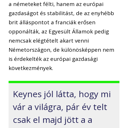
a németeket félti, hanem az európai
gazdaságot és stabilitást, de a
z enyhébb
brit álláspontot a franciák erősen
opponálták, az Egyesült Államok pedig
nemcsak elégtételt akart venni
Németországon, de különösképpen nem
is érdekelték az európai gazdaság
i
következmények.
Keynes jól látta, hogy
mi
vár a világra,
pár év telt
csak el
majd jött
a
a