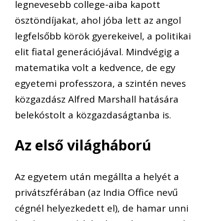
legnevesebb
college-aiba
kapot
t
ösztöndíjakat, ahol jóba lett
az angol
legfelsőbb körök gyerekeivel, a
politikai
elit fiatal generációjával. Mindvégig a
matematika volt a kedvence, de egy
egyetemi profess
zora, a szintén neves
közgazdász
Alfred Marshall hatására
belekóstolt a közgazdaságtanba is.
Az első világháború
Az egyetem után megállta a helyét a
privátszférában (az India Office nevű
cégnél helyezkedett el), de hamar unni