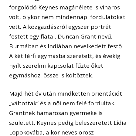
forgoló
dó Keynes magánélete is
viharos
volt, olykor
nem mindennapi fordulato
ka
t
vett. A közgazdászról
egyszer
portrét
festett
egy fiatal,
Duncan
Grant
nevű,
Burmában
és Indiában nevelkedett festő.
A két férfi egymásba szeretett, és
évekig
nyílt szerelmi kapcsolat fűzte
őket
egymáshoz, össze is költöztek.
M
ajd hét év után mindketten
orientációt
„váltottak”
és a női nem felé fordultak.
G
rantnek
hamarosan
gyermek
e
is
született, Keynes pedig beleszeretett Lídia
Lopokovába
, a kor neves
orosz