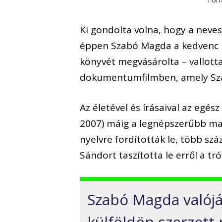
Ki gondolta volna, hogy a neves
éppen Szabó Magda a kedvenc ír
könyvét megvásárolta – vallott
dokumentumfilmben, amely Szab
Az életével és írásaival az egés
2007) máig a legnépszerűbb mag
nyelvre fordították le, több sz
Sándort taszította le erről a tró
Szabó Magda valój
külföldön szerzett