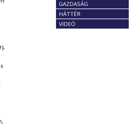
en
GAZDASÁG
HÁTTÉR
VIDEÓ
j,
os
t
n,