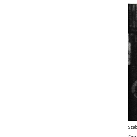
Sza
Forr