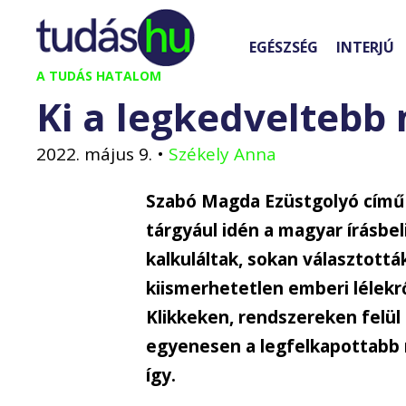
Kilépés
a
EGÉSZSÉG
INTERJÚ
tartalomba
A TUDÁS HATALOM
Ki a legkedveltebb
2022. május 9.
•
Székely Anna
Szabó Magda Ezüstgolyó című 
tárgyául idén a magyar írásbeli
kalkuláltak, sokan választottá
kiismerhetetlen emberi lélekr
Klikkeken, rendszereken felül 
egyenesen a legfelkapottabb m
így.