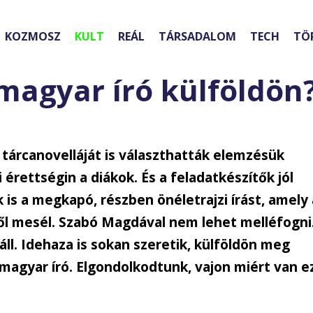
KOZMOSZ
KULT
REÁL
TÁRSADALOM
TECH
TÖ
 magyar író külföldön
tárcanovelláját is választhatták elemzésük
 érettségin a diákok. És a feladatkészítők jól
k is a megkapó, részben önéletrajzi írást, amely 
ől mesél. Szabó Magdával nem lehet melléfogni
áll. Idehaza is sokan szeretik, külföldön meg
agyar író. Elgondolkodtunk, vajon miért van e