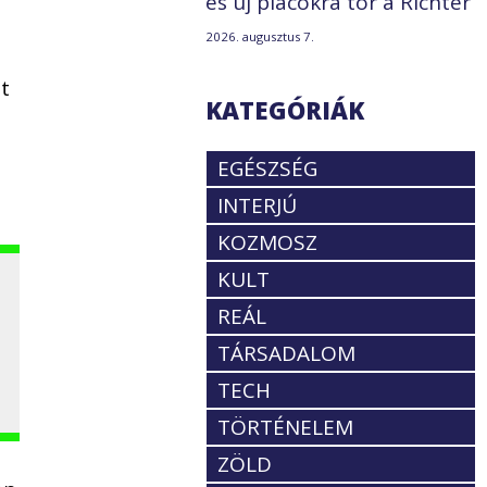
és új piacokra tör a Richter
2026. augusztus 7.
t
KATEGÓRIÁK
EGÉSZSÉG
INTERJÚ
KOZMOSZ
KULT
REÁL
TÁRSADALOM
TECH
TÖRTÉNELEM
ZÖLD