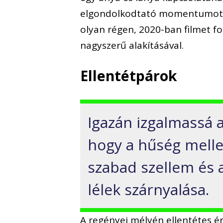
elgondolkodtató momentumot 
olyan régen, 2020-ban filmet fo
nagyszerű alakításával.
Ellentétpárok
Igazán izgalmassá a
hogy a hűség melle
szabad szellem és 
lélek szárnyalása.
A regényei mélyén ellentétes é