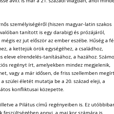
ssé avitt is már a 21. századi világban, ahol mind
ős személyiségéről (hiszen magyar-latin szakos
valóban tanított is egy darabig) és prózájáról,
mégis ez jut először az ember eszébe. Hűség a fér
ez, a kettejük örök egységéhez, a családhoz,
s eleve elrendelés-tanításához, a hazához. Szám
ikciós regényt írt, amelyekben mindez megjelenik,
net, vagy a már idősen, de friss szellemben megír
a szülei életét mutatja be a 20. század eleji, a
átos konfliktusai közepette.
illetve a Pilátus című regényeiben is. Ez utóbbiba
k feszültségében annyi, a mai kor számára is