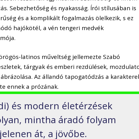
ás. Sebezhetőség és nyakasság. Írói stílusában is
erűség és a komplikált fogalmazás ölelkezik, s ez
nódó hajókötél, a vén tengeri medvék
mója.
örögös-latinos műveltség jellemezte Szabó
észletek, tárgyak és emberi rezdülések, mozdulat
 ábrázolása. Az állandó tapogatódzás a karaktere
ete ennek a prózának.
ódi) és modern életérzések
 olyan, mintha áradó folyam
jelenen át, a jövőbe.