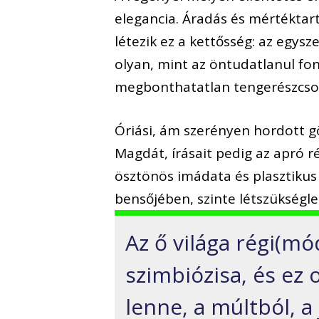
elegancia. Áradás és mértéktart
létezik ez a kettősség: az egysz
olyan, mint az öntudatlanul fo
megbonthatatlan tengerészcso
Óriási, ám szerényen hordott g
Magdát, írásait pedig az apró r
ösztönös imádata és plasztikus
bensőjében, szinte létszükségl
Az ő világa régi(m
szimbiózisa, és ez
lenne, a múltból, a 