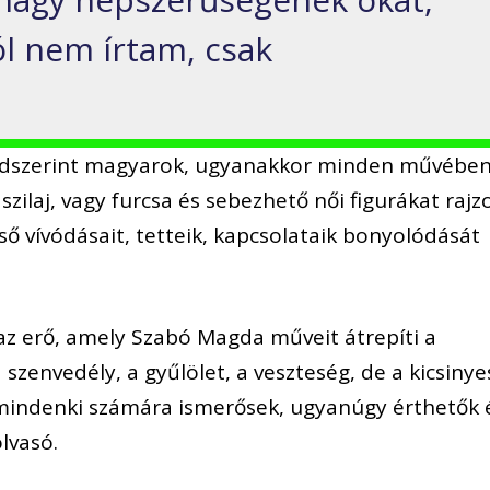
l nem írtam, csak
endszerint magyarok, ugyanakkor minden művébe
szilaj, vagy furcsa és sebezhető női figurákat rajzo
ő vívódásait, tetteik, kapcsolataik bonyolódását
 az erő, amely Szabó Magda műveit átrepíti a
szenvedély, a gyűlölet, a veszteség, de a kicsinye
mindenki számára ismerősek, ugyanúgy érthetők 
olvasó.