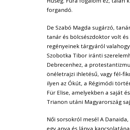
Hűség. Fura fogalom ez, talán ki
forgandó.
De Szabó Magda sugárzó, tanárn
tanár és bölcsészdoktor volt és 
regényeinek tárgyáról valahogy 
Szobotka Tibor iránti szerelemh
Debrecenhez, a protestantizmu
önéletrajzi ihletésű, vagy fél-f
ilyen az Ókút, a Régimódi törté
Für Elise, amelyekben a saját és 
Trianon utáni Magyarország saj
Női sorsokról mesél A Danaida, 
egy anya és lánya kapcsolatána