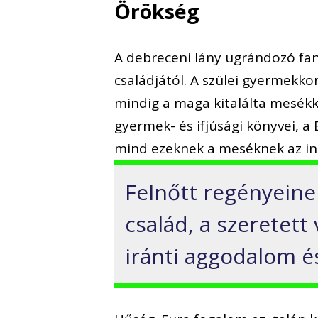
Örökség
A debreceni lány ugrándozó fan
családjától. A szülei gyermekko
mindig a maga kitalálta mesékkel
gyermek- és ifjúsági könyvei, a
mind ezeknek a meséknek az in
Felnőtt regényeinek
család, a szeretett
iránti aggodalom é