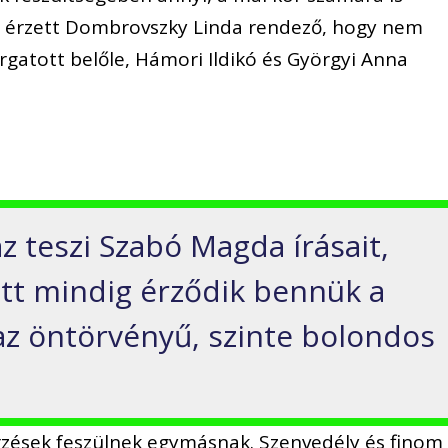
érzett Dombrovszky Linda rendező, hogy nem
rgatott belőle, Hámori Ildikó és Györgyi Anna
z teszi Szabó Magda írásait,
tt mindig érződik bennük a
az öntörvényű, szinte bolondos
rzések feszülnek egymásnak. Szenvedély és finom