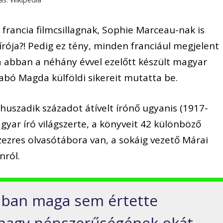
 francia filmcsillagnak, Sophie Marceau-nak is
ója?! Pedig ez tény, minden franciául megjelent
a abban a néhány évvel ezelőtt készült magyar
ó Magda külföldi sikereit mutatta be.
z huszadik századot átívelt írónő ugyanis (1917-
yar író világszerte, a könyveit 42 különböző
ázezres olvasótábora van, a sokáig vezető Márai
nról.
ában maga sem értette
 nagy népszerűségének okát,