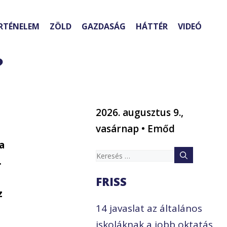
RTÉNELEM
ZÖLD
GAZDASÁG
HÁTTÉR
VIDEÓ
?
2026. augusztus 9.,
vasárnap • Emőd
a
Keresés:
.
FRISS
z
14 javaslat az általános
iskoláknak a jobb oktatás