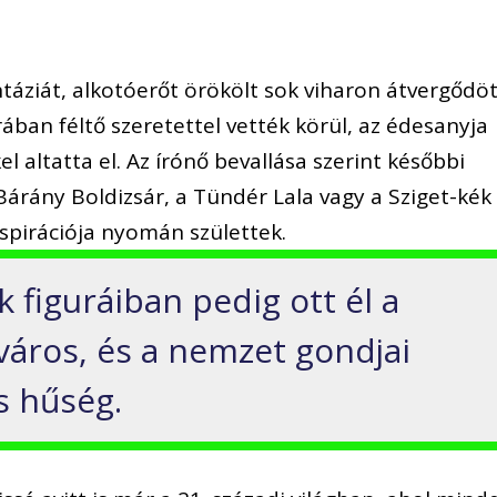
táziát, alkotóerőt örökölt sok viharon átvergődöt
rában féltő szeretettel vették körül, az édesanyja
 altatta el. Az írónő bevallása szerint későbbi
 Bárány Boldizsár, a Tündér Lala vagy a Sziget-kék
spirációja nyomán születtek.
 figuráiban pedig ott él a
 város, és a nemzet gondjai
s hűség.