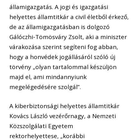
államigazgatás. A jogi és igazgatási
helyettes államtitkár a civil életből érkező,
de az államigazgatásban is dolgozó
Gálóczhi-Tömösváry Zsolt, aki a miniszter
várakozása szerint segíteni fog abban,
hogy a honvédek jogállásáról szóló új
törvény „olyan tartalommal készüljön
majd el, ami mindannyiunk
megelégedésére szolgál”.
A kiberbiztonsági helyettes államtitkár
Kovács László vezérőrnagy, a Nemzeti
Közszolgálati Egyetem
rektorhelyettese, „korábbi