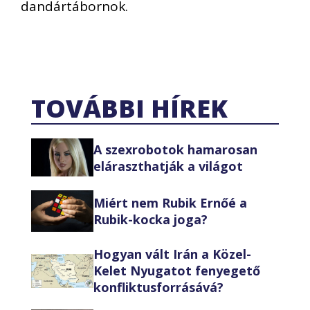
dandártábornok.
TOVÁBBI HÍREK
A szexrobotok hamarosan
eláraszthatják a világot
Miért nem Rubik Ernőé a
Rubik-kocka joga?
Hogyan vált Irán a Közel-
Kelet Nyugatot fenyegető
konfliktusforrásává?