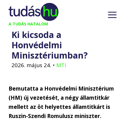
Kilépés
M
a
tartalomba
A TUDÁS HATALOM
Ki kicsoda a
Honvédelmi
Minisztériumban?
2026. május 24.
•
MTI
Bemutatta a Honvédelmi Minisztérium
(HM) új vezetését, a négy államtitkár
mellett az öt helyettes államtitkárt is
Ruszin-Szendi Romulusz miniszter.