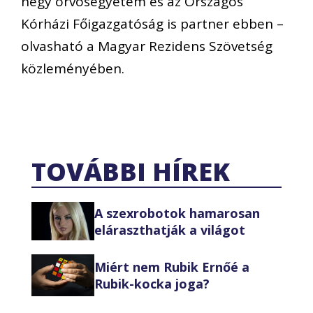
négy orvosegyetem és az Országos
Kórházi Főigazgatóság is partner ebben –
olvasható a Magyar Rezidens Szövetség
közleményében.
TOVÁBBI HÍREK
A szexrobotok hamarosan
eláraszthatják a világot
Miért nem Rubik Ernőé a
Rubik-kocka joga?