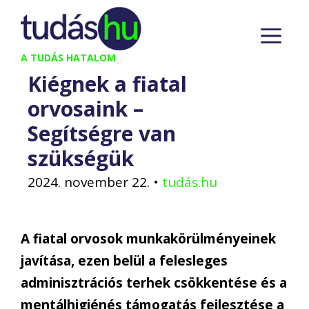
Kilépés
M
a
tartalomba
A TUDÁS HATALOM
Kiégnek a fiatal
orvosaink –
Segítségre van
szükségük
2024. november 22.
•
tudás.hu
A fiatal orvosok munkakörülményeinek
javítása, ezen belül a felesleges
adminisztrációs terhek csökkentése és a
mentálhigiénés támogatás fejlesztése a