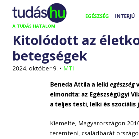
Kilépés
a
EGÉSZSÉG
INTERJÚ
tartalomba
A TUDÁS HATALOM
Kitolódott az életk
betegségek
2024. október 9.
•
MTI
Beneda Attila a lelki
egészség
v
elmondta: az Egészségügyi Vi
a teljes testi, lelki és szociál
Kiemelte, Magyarországon 2010
teremteni, családbarát országot