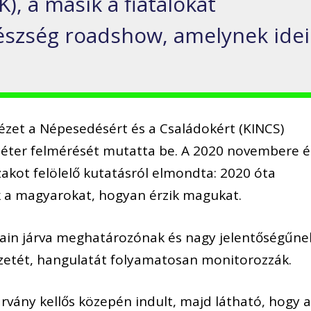
), a másik a fiatalokat
gészség roadshow, amelynek idei
ézet a Népesedésért és a Családokért (KINCS)
éter felmérését mutatta be. A 2020 novembere é
akot felölelő kutatásról elmondta: 2020 óta
 a magyarokat, hogyan érzik magukat.
ain járva meghatározónak és nagy jelentőségűne
zetét, hangulatát folyamatosan monitorozzák.
árvány kellős közepén indult, majd látható, hogy 