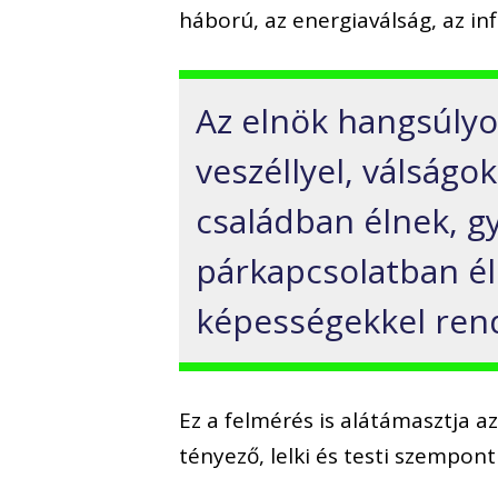
háború, az energiaválság, az in
Az elnök hangsúlyo
veszéllyel, válságok
családban élnek, g
párkapcsolatban él
képességekkel ren
Ez a felmérés is alátámasztja a
tényező, lelki és testi szempo