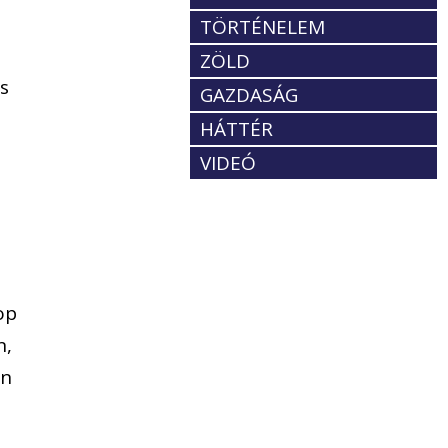
TÖRTÉNELEM
ZÖLD
és
GAZDASÁG
HÁTTÉR
VIDEÓ
op
n,
en