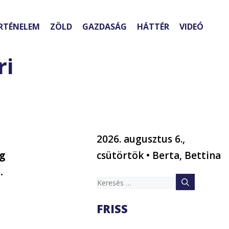
RTÉNELEM
ZÖLD
GAZDASÁG
HÁTTÉR
VIDEÓ
ri
2026. augusztus 6.,
ég
csütörtök • Berta, Bettina
.
Keresés:
FRISS