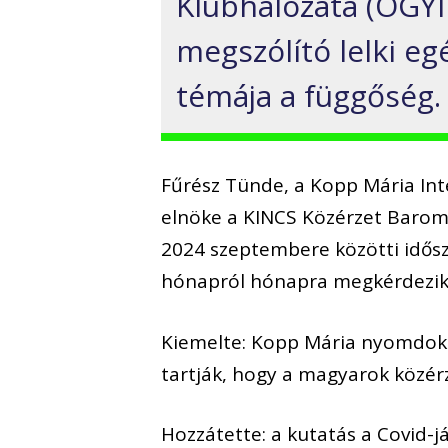
Klubhálózata (OGYIK
megszólító lelki e
témája a függőség.
Fűrész Tünde, a Kopp Mária Int
elnöke a KINCS Közérzet Barom
2024 szeptembere közötti idősz
hónapról hónapra megkérdezik
Kiemelte: Kopp Mária nyomdok
tartják, hogy a magyarok közér
Hozzátette: a kutatás a Covid-j