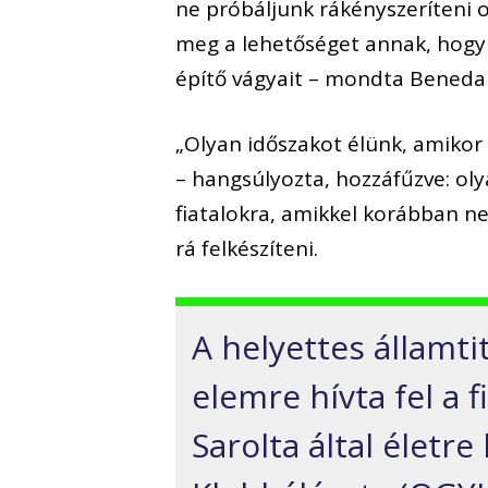
ne próbáljunk rákényszeríteni 
meg a lehetőséget annak, hogy
építő vágyait – mondta Beneda 
„Olyan időszakot élünk, amikor
– hangsúlyozta, hozzáfűzve: oly
fiatalokra, amikkel korábban n
rá felkészíteni.
A helyettes államti
elemre hívta fel a 
Sarolta által életr