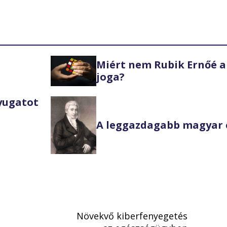
Miért nem Rubik Ernőé a
joga?
Nyugatot
A leggazdagabb magyar 
Növekvő kiberfenyegetés