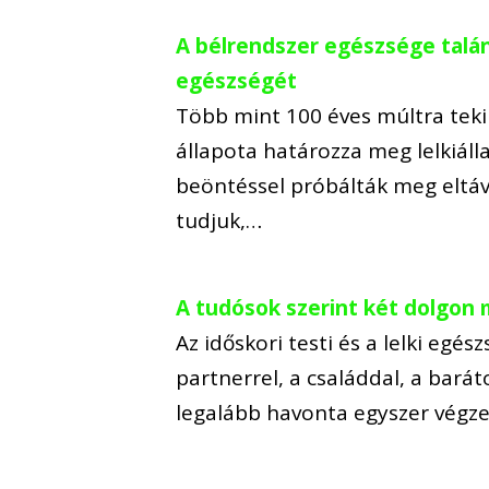
A bélrendszer egészsége talá
egészségét
Több mint 100 éves múltra tekin
állapota határozza meg lelkiáll
beöntéssel próbálták meg eltáv
tudjuk,…
A tudósok szerint két dolgon
Az időskori testi és a lelki egés
partnerrel, a családdal, a barát
legalább havonta egyszer végze