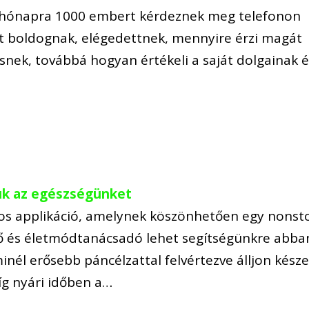
 hónapra 1000 embert kérdeznek meg telefonon
t boldognak, elégedettnek, mennyire érzi magát
snek, továbbá hogyan értékeli a saját dolgainak 
zük az egészségünket
nos applikáció, amelynek köszönhetően egy nonst
ző és életmódtanácsadó lehet segítségünkre abba
nél erősebb páncélzattal felvértezve álljon kész
íg nyári időben a…