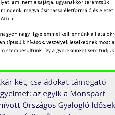
olyat, ami nem a sajátja, ugyanakkor teremtsük
 mindenki megvalósíthassa életformáló és életet
Attila.
 nagyon nagy figyelemmel kell lennünk a fiatalokr
an típusú kihívások, veszélyek leselkednek most a
em szembesültünk, így a gyerekeinket sem tudjuk
tkár két, családokat támogató
figyelmet: az egyik a Monspart
e hívott Országos Gyalogló Időse