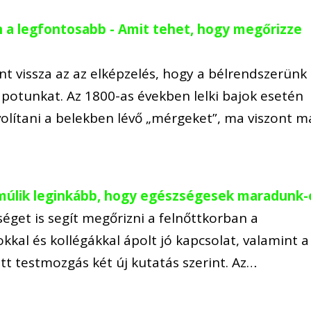
n a legfontosabb - Amit tehet, hogy megőrizze
t vissza az az elképzelés, hogy a bélrendszerünk
apotunkat. Az 1800-as években lelki bajok esetén
olítani a belekben lévő „mérgeket”, ma viszont m
 múlik leginkább, hogy egészségesek maradunk-
zséget is segít megőrizni a felnőttkorban a
okkal és kollégákkal ápolt jó kapcsolat, valamint a
tt testmozgás két új kutatás szerint. Az…