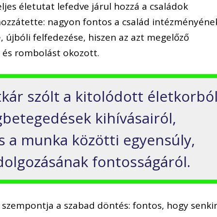
ljes életutat lefedve járul hozzá a családok
hozzátette: nagyon fontos a család intézményéne
, újbóli felfedezése, hiszen az azt megelőző
 és rombolást okozott.
tkár szólt a kitolódott életkorbó
betegedések kihívásairól,
és a munka közötti egyensúly,
eldolgozásának fontosságáról.
 szempontja a szabad döntés: fontos, hogy senki