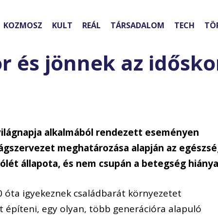
KOZMOSZ
KULT
REÁL
TÁRSADALOM
TECH
TÖ
or és jönnek az idősko
ilágnapja alkalmából rendezett eseményen
lágszervezet meghatározása alapján az egészs
is jólét állapota, és nem csupán a betegség hiánya
 óta igyekeznek családbarát környezetet
 építeni, egy olyan, több generációra alapuló