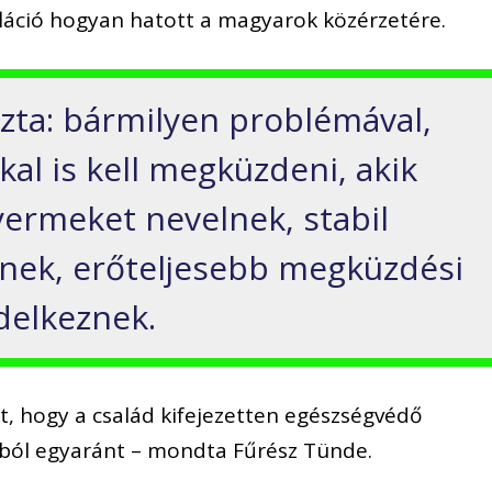
fláció hogyan hatott a magyarok közérzetére.
zta: bármilyen problémával,
kal is kell megküzdeni, akik
yermeket nevelnek, stabil
nek, erőteljesebb megküzdési
delkeznek.
zt, hogy a család kifejezetten egészségvédő
ntból egyaránt – mondta Fűrész Tünde.