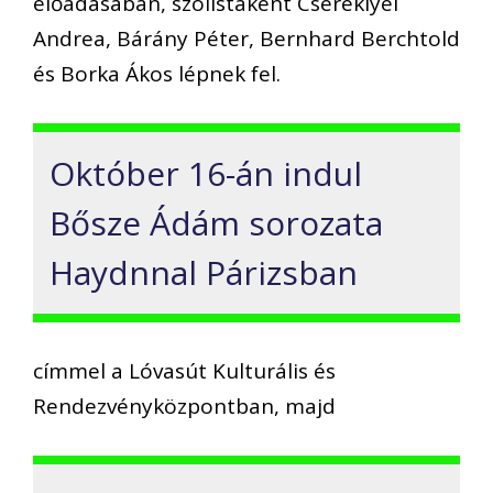
előadásában, szólistaként Csereklyei
Andrea, Bárány Péter, Bernhard Berchtold
és Borka Ákos lépnek fel.
Október 16-án indul
Bősze Ádám sorozata
Haydnnal Párizsban
címmel a Lóvasút Kulturális és
Rendezvényközpontban, majd