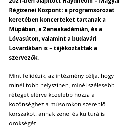
2021-ben alapított Haydneum – Magyar
Régizenei Központ: a programsorozat
keretében koncerteket tartanak a
Müpában, a Zeneakadémián, és a
Lóvasúton, valamint a budavári
Lovardában is – tájékoztattak a
szervezők.
Mint felidézik, az intézmény célja, hogy
minél több helyszínen, minél szélesebb
réteget elérve közelebb hozza a
közönséghez a műsorokon szereplő
korszakot, annak zenei és kulturális
örökségét.