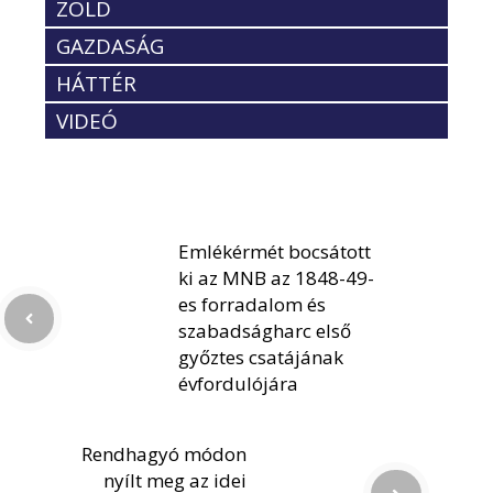
ZÖLD
GAZDASÁG
HÁTTÉR
VIDEÓ
Emlékérmét bocsátott
ki az MNB az 1848-49-
es forradalom és
szabadságharc első
győztes csatájának
évfordulójára
Rendhagyó módon
nyílt meg az idei