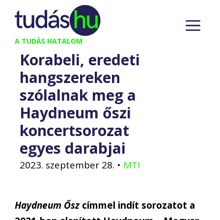
Kilépés
M
a
tartalomba
A TUDÁS HATALOM
Korabeli, eredeti
hangszereken
szólalnak meg a
Haydneum őszi
koncertsorozat
egyes darabjai
2023. szeptember 28.
•
MTI
Haydneum Ősz
címmel indít sorozatot a