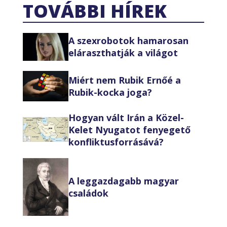
TOVÁBBI HÍREK
A szexrobotok hamarosan
eláraszthatják a világot
Miért nem Rubik Ernőé a
Rubik-kocka joga?
Hogyan vált Irán a Közel-
Kelet Nyugatot fenyegető
konfliktusforrásává?
A leggazdagabb magyar
családok