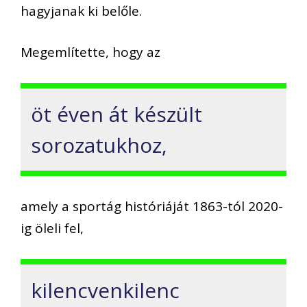
hagyjanak ki belőle.
Megemlítette, hogy az
öt éven át készült
sorozatukhoz,
amely a sportág históriáját 1863-tól 2020-
ig öleli fel,
kilencvenkilenc