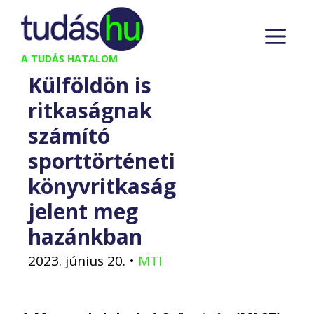
Kilépés
M
a
tartalomba
A TUDÁS HATALOM
Külföldön is
ritkaságnak
számító
sporttörténeti
könyvritkaság
jelent meg
hazánkban
2023. június 20.
•
MTI