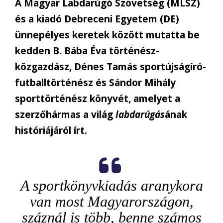
A Magyar Labdarúgó Szövetség (MLSZ)
és a kiadó Debreceni Egyetem (DE)
ünnepélyes keretek között mutatta be
kedden B. Bába Éva történész-
közgazdász, Dénes Tamás sportújságíró-
futballtörténész és Sándor Mihály
sporttörténész könyvét, amelyet a
szerzőhármas a világ
labdarúgás
ának
históriájáról írt.
A sportkönyvkiadás aranykora
van most Magyarországon,
száznál is több, benne számos