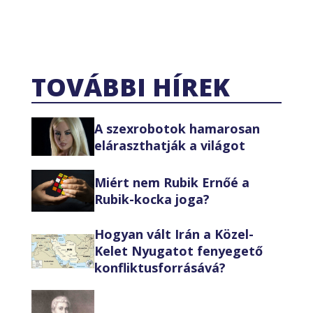
TOVÁBBI HÍREK
A szexrobotok hamarosan
eláraszthatják a világot
Miért nem Rubik Ernőé a
Rubik-kocka joga?
Hogyan vált Irán a Közel-
Kelet Nyugatot fenyegető
konfliktusforrásává?