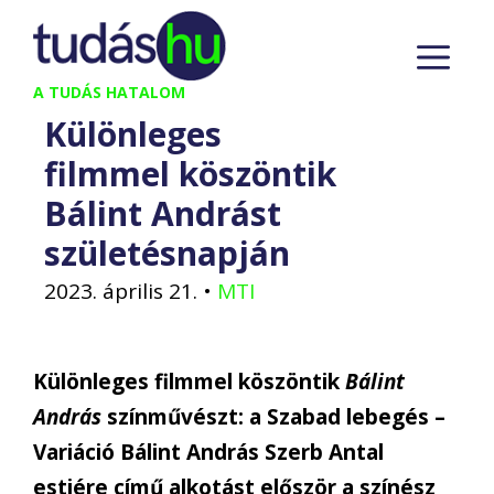
Kilépés
M
a
tartalomba
A TUDÁS HATALOM
Különleges
filmmel köszöntik
Bálint Andrást
születésnapján
2023. április 21.
•
MTI
Különleges filmmel köszöntik
Bálint
András
színművészt: a Szabad lebegés –
Variáció Bálint András Szerb Antal
estjére című alkotást először a színész