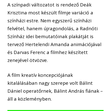
A színpadi változatot is rendező Deák
Krisztina most készült filmje variáció a
színházi estre. Nem egyszerű színházi
felvétel, hanem újragondolás, a Radnóti
Színház idei bemutatóinak plakátját is
tervező Hertelendi Amanda animációjával
és Darvas Ferenc a filmhez készített
zenejével ötvözve.
A film kreatív koncepciójának
kitalálásában nagy szerepe volt Bálint
Dániel operatőrnek, Bálint András fiának –
áll a közleményben.