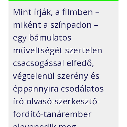
Mint írják, a filmben –
miként a színpadon –
egy bámulatos
műveltségét szertelen
csacsogással elfedő,
végtelenül szerény és
éppannyira csodálatos
író-olvasó-szerkesztő-
fordító-tanárember
elevenedik meg.