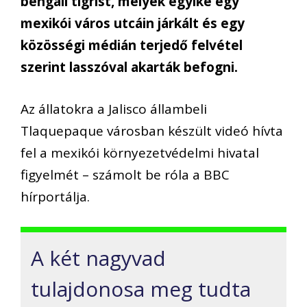
bengáli tigrist, melyek egyike egy
mexikói város utcáin járkált és egy
közösségi médián terjedő felvétel
szerint lasszóval akarták befogni.
Az állatokra a Jalisco állambeli
Tlaquepaque városban készült videó hívta
fel a mexikói környezetvédelmi hivatal
figyelmét – számolt be róla a BBC
hírportálja.
A két nagyvad
tulajdonosa meg tudta