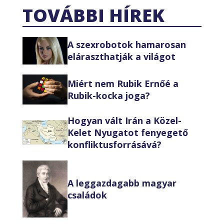
TOVÁBBI HÍREK
A szexrobotok hamarosan
eláraszthatják a világot
Miért nem Rubik Ernőé a
Rubik-kocka joga?
Hogyan vált Irán a Közel-
Kelet Nyugatot fenyegető
konfliktusforrásává?
A leggazdagabb magyar
családok