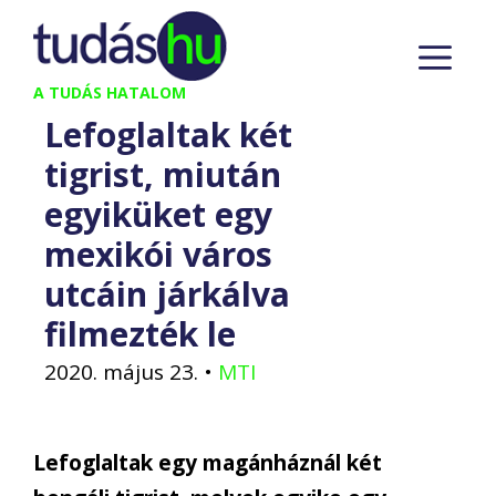
Kilépés
M
a
tartalomba
A TUDÁS HATALOM
Lefoglaltak két
tigrist, miután
egyiküket egy
mexikói város
utcáin járkálva
filmezték le
2020. május 23.
•
MTI
Lefoglaltak egy magánháznál két