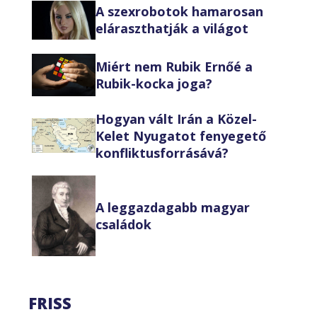
A szexrobotok hamarosan
eláraszthatják a világot
Miért nem Rubik Ernőé a
Rubik-kocka joga?
Hogyan vált Irán a Közel-
Kelet Nyugatot fenyegető
konfliktusforrásává?
A leggazdagabb magyar
családok
FRISS