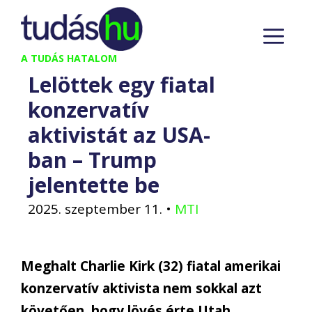
Kilépés
M
a
tartalomba
A TUDÁS HATALOM
Lelöttek egy fiatal
konzervatív
aktivistát az USA-
ban – Trump
jelentette be
2025. szeptember 11.
•
MTI
Meghalt Charlie Kirk (32) fiatal amerikai
konzervatív aktivista nem sokkal azt
követően, hogy lövés érte Utah