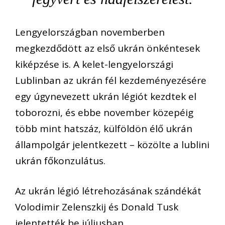
Lengyelországban novemberben
megkezdődött az első ukrán önkéntesek
kiképzése is. A kelet-lengyelországi
Lublinban az ukrán fél kezdeményezésére
egy úgynevezett ukrán légiót kezdtek el
toborozni, és ebbe november közepéig
több mint hatszáz, külföldön élő ukrán
állampolgár jelentkezett – közölte a lublini
ukrán főkonzulátus.
Az ukrán légió létrehozásának szándékát
Volodimir Zelenszkij és Donald Tusk
jelentették be júliusban.