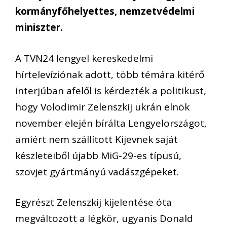
kormányfőhelyettes, nemzetvédelmi
miniszter.
A TVN24 lengyel kereskedelmi
hírtelevíziónak adott, több témára kitérő
interjúban afelől is kérdezték a politikust,
hogy Volodimir Zelenszkij ukrán elnök
november elején bírálta Lengyelországot,
amiért nem szállított Kijevnek saját
készleteiből újabb MiG-29-es típusú,
szovjet gyártmányú vadászgépeket.
Egyrészt Zelenszkij kijelentése óta
megváltozott a légkör, ugyanis Donald