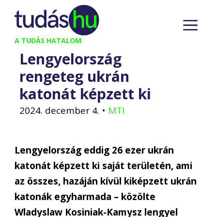
Kilépés
M
a
tartalomba
A TUDÁS HATALOM
Lengyelország
rengeteg ukrán
katonát képzett ki
2024. december 4.
•
MTI
Lengyelország eddig 26 ezer ukrán
katonát képzett ki saját területén, ami
az összes, hazáján kívül kiképzett ukrán
katonák egyharmada – közölte
Wladyslaw Kosiniak-Kamysz lengyel