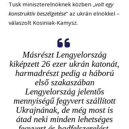
Tusk miniszterelnöknek közben „
volt egy
konstruktív beszélgetése
” az ukrán elnökkel –
válaszolt Kosiniak-Kamysz.
Másrészt Lengyelország
kiképzett 26 ezer ukrán katonát,
harmadrészt pedig a háború
első szakaszában
Lengyelország jelentős
mennyiségű fegyvert szállított
Ukrajnának, de még most is
átad neki minden lehetséges
fegyvert és hadfelszerelést.