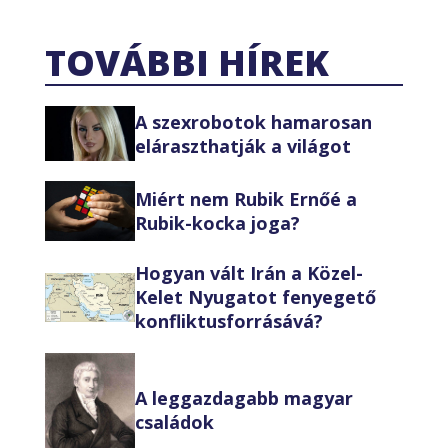
TOVÁBBI HÍREK
A szexrobotok hamarosan
eláraszthatják a világot
Miért nem Rubik Ernőé a
Rubik-kocka joga?
Hogyan vált Irán a Közel-
Kelet Nyugatot fenyegető
konfliktusforrásává?
A leggazdagabb magyar
családok