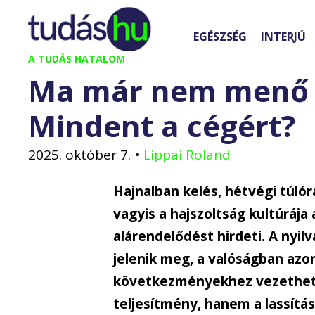
Kilépés
a
EGÉSZSÉG
INTERJÚ
tartalomba
A TUDÁS HATALOM
Ma már nem menő á
Mindent a cégért?
2025. október 7.
•
Lippai Roland
Hajnalban kelés, hétvégi túlóra
vagyis a hajszoltság kultúrája
alárendelődést hirdeti. A ny
jelenik meg, a valóságban azon
következményekhez vezethet. 
teljesítmény, hanem a lassítás