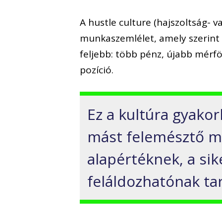
A hustle culture (hajszoltság- 
munkaszemlélet, amely szerint 
feljebb: több pénz, újabb mérf
pozíció.
Ez a kultúra gyakor
mást felemésztő mu
alapértéknek, a si
feláldozhatónak tar