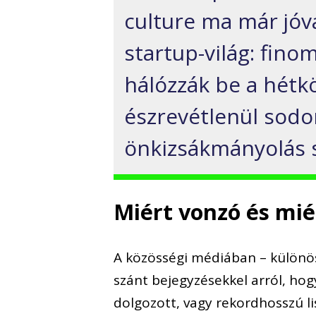
culture ma már jóv
startup-világ: fin
hálózzák be a hétk
észrevétlenül sodo
önkizsákmányolás s
Miért vonzó és mié
A közösségi médiában – külön
szánt bejegyzésekkel arról, hogy
dolgozott, vagy rekordhosszú li