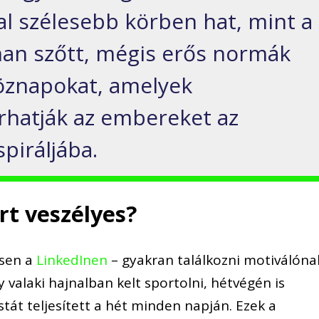
al szélesebb körben hat, mint a
oman szőtt, mégis erős normák
öznapokat, amelyek
rhatják az embereket az
piráljába.
rt veszélyes?
ösen a
LinkedInen
– gyakran találkozni motiválóna
 valaki hajnalban kelt sportolni, hétvégén is
stát teljesített a hét minden napján. Ezek a