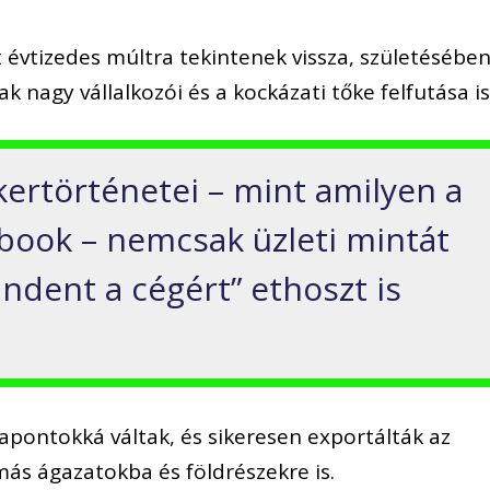
t évtizedes múltra tekintenek vissza, születésébe
 nagy vállalkozói és a kockázati tőke felfutása is
ikertörténetei – mint amilyen a
book – nemcsak üzleti mintát
ndent a cégért” ethoszt is
ciapontokká váltak, és sikeresen exportálták az
ás ágazatokba és földrészekre is.