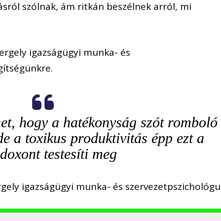
ásról szólnak, ám ritkán beszélnek arról, mi
rgely igazságügyi munka- és
gítségünkre.
het, hogy a hatékonyság szót romboló
 de a toxikus produktivitás épp ezt a
doxont testesíti meg
ergely igazságügyi munka- és szervezetpszichológu