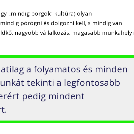
vagy „mindig pörgök” kultúra) olyan
mindig pörögni és dolgozni kell, s mindig van
öldkő, nagyobb vállalkozás, magasabb munkahelyi
latilag a folyamatos és minden
nkát tekinti a legfontosabb
kerért pedig mindent
t.