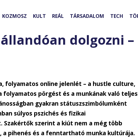
KOZMOSZ
KULT
REÁL
TÁRSADALOM
TECH
TÖ
llandóan dolgozni –
, folyamatos online jelenlét – a hustle culture,
 a folyamatos pörgést és a munkának való teljes
ilvánosságban gyakran státuszszimbólumként
ban súlyos pszichés és fizikai
Szakértők szerint a kiút nem a még több
, a pihenés és a fenntartható munka kultúrája.