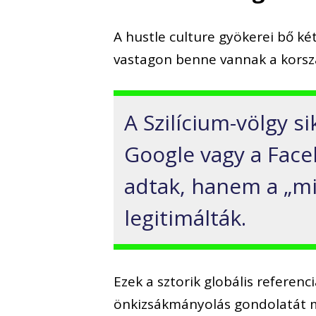
A hustle culture gyökerei bő ké
vastagon benne vannak a korszak
A Szilícium-völgy s
Google vagy a Face
adtak, hanem a „mi
legitimálták.
Ezek a sztorik globális referen
önkizsákmányolás gondolatát m