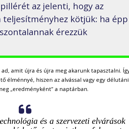
pillérét az jelenti, hogy az
 teljesítményhez kötjük: ha épp
szontalannak érezzük
ad, amit újra és újra meg akarunk tapasztalni. Íg
eltő élménnyé, hiszen az alvással vagy egy délutáni
k meg „eredményként” a naptárban.
echnológia és a szervezeti elvárások