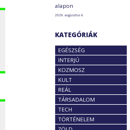
alapon
2026. augusztus 6.
KATEGÓRIÁK
EGÉSZSÉG
INTERJÚ
KOZMOSZ
KULT
REÁL
TÁRSADALOM
TECH
TÖRTÉNELEM
ZÖLD