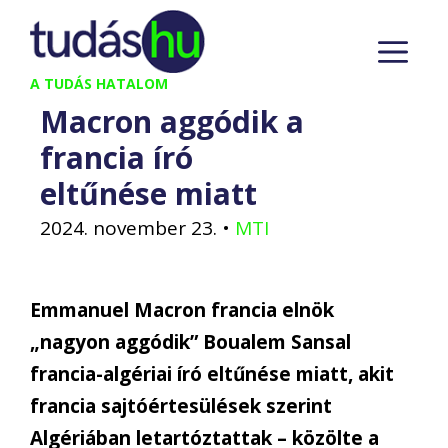
Kilépés
M
a
tartalomba
A TUDÁS HATALOM
Macron aggódik a
francia író
eltűnése miatt
2024. november 23.
•
MTI
Emmanuel Macron francia elnök
„nagyon aggódik” Boualem Sansal
francia-algériai író eltűnése miatt, akit
francia sajtóértesülések szerint
Algériában letartóztattak – közölte a