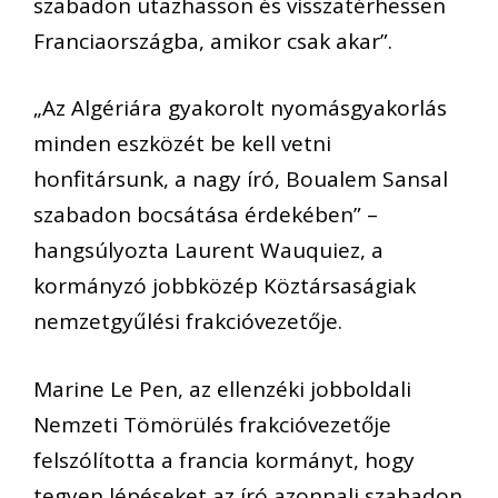
szabadon utazhasson és visszatérhessen
Franciaországba, amikor csak akar”.
„Az Algériára gyakorolt nyomásgyakorlás
minden eszközét be kell vetni
honfitársunk, a nagy író, Boualem Sansal
szabadon bocsátása érdekében” –
hangsúlyozta Laurent Wauquiez, a
kormányzó jobbközép Köztársaságiak
nemzetgyűlési frakcióvezetője.
Marine Le Pen, az ellenzéki jobboldali
Nemzeti Tömörülés frakcióvezetője
felszólította a francia kormányt, hogy
tegyen lépéseket az író azonnali szabadon