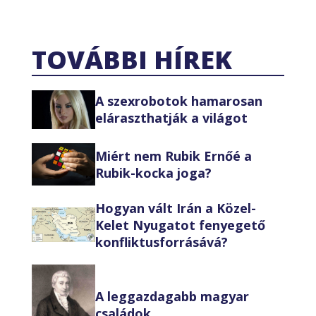
TOVÁBBI HÍREK
A szexrobotok hamarosan
eláraszthatják a világot
Miért nem Rubik Ernőé a
Rubik-kocka joga?
Hogyan vált Irán a Közel-
Kelet Nyugatot fenyegető
konfliktusforrásává?
A leggazdagabb magyar
családok