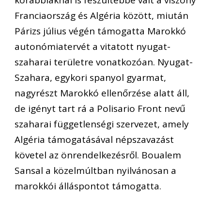
korábbiaknál is feszültebbé vált a viszony
Franciaország és Algéria között, miután
Párizs július végén támogatta Marokkó
autonómiatervét a vitatott nyugat-
szaharai területre vonatkozóan. Nyugat-
Szahara, egykori spanyol gyarmat,
nagyrészt Marokkó ellenőrzése alatt áll,
de igényt tart rá a Polisario Front nevű
szaharai függetlenségi szervezet, amely
Algéria támogatásával népszavazást
követel az önrendelkezésről. Boualem
Sansal a közelmúltban nyilvánosan a
marokkói álláspontot támogatta.