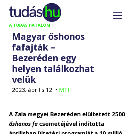
Kilépés
M
a
tartalomba
A TUDÁS HATALOM
Magyar őshonos
fafajták –
Bezeréden egy
helyen találkozhat
velük
2023. április 12.
•
MTI
A Zala megyei Bezeréden elültetett 2500
őshonos fa
csemetéjével indította
áprilisban ültetési programját a 10 millió