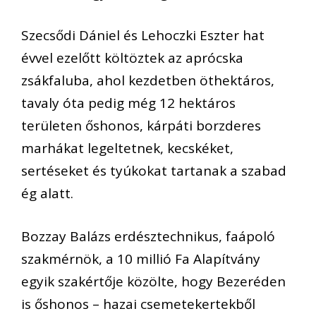
Szecsődi Dániel és Lehoczki Eszter hat
évvel ezelőtt költöztek az aprócska
zsákfaluba, ahol kezdetben öthektáros,
tavaly óta pedig még 12 hektáros
területen őshonos, kárpáti borzderes
marhákat legeltetnek, kecskéket,
sertéseket és tyúkokat tartanak a szabad
ég alatt.
Bozzay Balázs erdésztechnikus, faápoló
szakmérnök, a 10 millió Fa Alapítvány
egyik szakértője közölte, hogy Bezeréden
is őshonos – hazai csemetekertekből