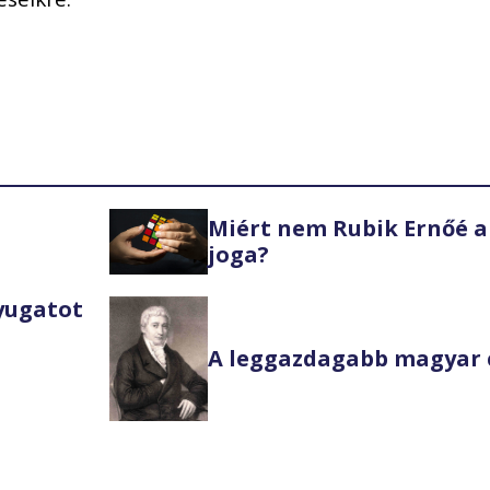
Miért nem Rubik Ernőé a
joga?
Nyugatot
A leggazdagabb magyar 