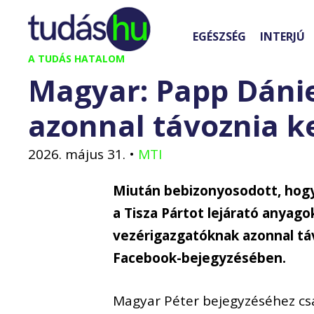
Kilépés
a
EGÉSZSÉG
INTERJÚ
tartalomba
A TUDÁS HATALOM
Magyar: Papp Dánie
azonnal távoznia ke
2026. május 31.
•
MTI
Miután bebizonyosodott, hogy
a Tisza Pártot lejárató anyagok
vezérigazgatóknak azonnal távo
Facebook-bejegyzésében.
Magyar Péter bejegyzéséhez csa