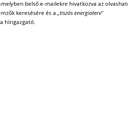
amelyben belső e-mailekre hivatkozva az olvashat
lemzők keresésére és a
„tiszás energiaterv
”
a hírigazgató.