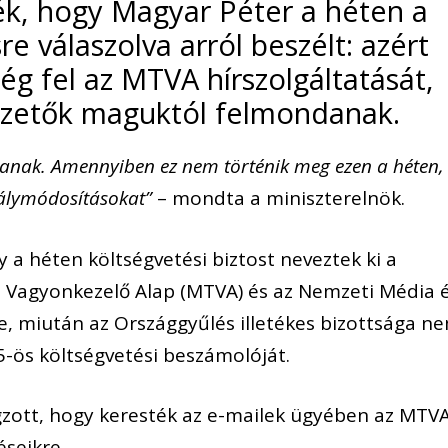
ék, hogy Magyar Péter a héten a
 válaszolva arról beszélt: azért
g fel az MTVA hírszolgáltatását,
ezetők maguktól felmondanak.
zzanak. Amennyiben ez nem történik meg ezen a héten,
bálymódosításokat”
– mondta a miniszterelnök.
a héten költségvetési biztost neveztek ki a
 Vagyonkezelő Alap (MTVA) és az Nemzeti Média 
e, miután az Országgyűlés illetékes bizottsága n
5-ös költségvetési beszámolóját.
gzott, hogy keresték az e-mailek ügyében az MTV
éseikre.