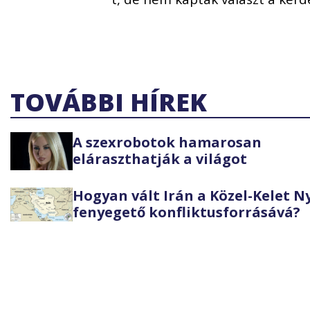
TOVÁBBI HÍREK
A szexrobotok hamarosan
eláraszthatják a világot
Hogyan vált Irán a Közel-Kelet 
fenyegető konfliktusforrásává?