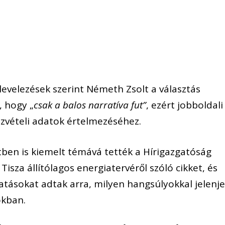
levelezések szerint Németh Zsolt a választás
, hogy „
csak a balos narratíva fut”
, ezért jobboldali
szvételi adatok értelmezéséhez.
ben is kiemelt témává tették a Hírigazgatóság
Tisza állítólagos energiatervéről szóló cikket, és
atásokat adtak arra, milyen hangsúlyokkal jelenj
okban.