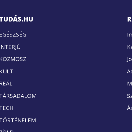
TUDÁS.HU
R
EGÉSZSÉG
I
INTERJÚ
K
KOZMOSZ
J
KULT
A
REÁL
M
TÁRSADALOM
S
TECH
Á
TÖRTÉNELEM