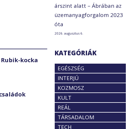
árszint alatt – Ábrában az
üzemanyagforgalom 2023
óta
2026. augusztus 6.
KATEGÓRIÁK
 Rubik-kocka
EGÉSZSÉG
INTERJÚ
KOZMOSZ
családok
KULT
REÁL
TÁRSADALOM
TECH