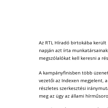
Az RTL Híradó birtokába került 
napján azt írta munkatársainak
megszólalókat kell keresni a ré
A kampányfinisben több üzenet
vezetői az Indexen megjelent, a 
részletes szerkesztési iránymut
meg az ügy az állami hírműsor