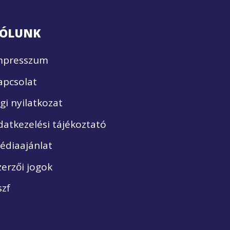
ÓLUNK
mpresszum
apcsolat
ogi nyilatkozat
datkezelési tájékoztató
édiaajánlat
zerzői jogok
szf