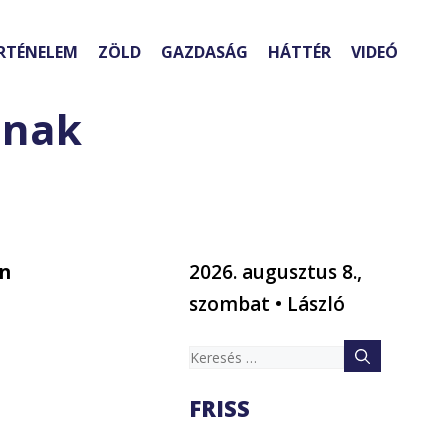
RTÉNELEM
ZÖLD
GAZDASÁG
HÁTTÉR
VIDEÓ
ának
an
2026. augusztus 8.,
szombat • László
Keresés:
FRISS