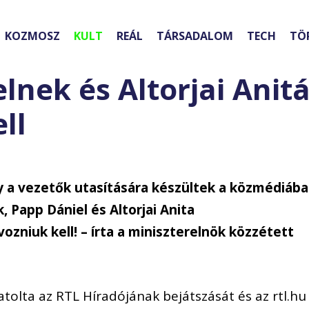
KOZMOSZ
KULT
REÁL
TÁRSADALOM
TECH
TÖ
lnek és Altorjai Anit
ll
 a vezetők utasítására készültek a közmédiáb
, Papp Dániel és Altorjai Anita
zniuk kell! – írta a miniszterelnök közzétett
tolta az RTL Híradójának bejátszását és az rtl.hu