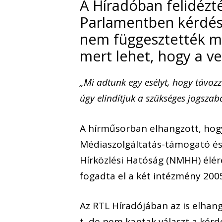
A Híradóban felidézt
Parlamentben kérdésre
nem függesztették mé
mert lehet, hogy a v
„Mi adtunk egy esélyt, hogy távo
úgy elindítjuk a szükséges jogsza
A hírműsorban elhangzott, hogy 
Médiaszolgáltatás-támogató és
Hírközlési Hatóság (NMHH) élér
fogadta el a két intézmény 200
Az RTL Híradójában az is elhan
t, de nem kaptak választ a kérd