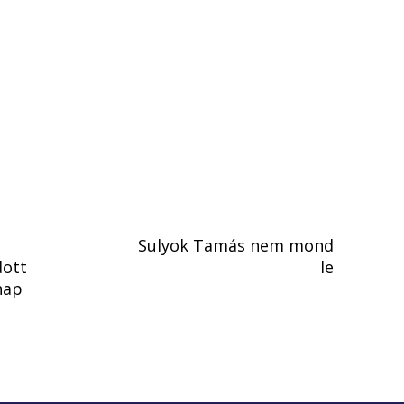
Sulyok Tamás nem mond
dott
le
nap