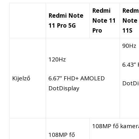
Redmi
Redm
Redmi Note
Note 11
Note
11 Pro 5G
Pro
11S
90Hz
120Hz
6.43”
6.67” FHD+ AMOLED
Kijelző
DotDi
DotDisplay
108MP fő kamer
108MP fő