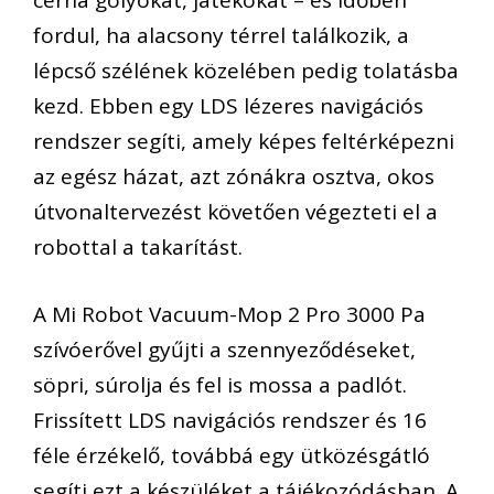
cérna golyókat, játékokat – és időben
fordul, ha alacsony térrel találkozik, a
lépcső szélének közelében pedig tolatásba
kezd. Ebben egy LDS lézeres navigációs
rendszer segíti, amely képes feltérképezni
az egész házat, azt zónákra osztva, okos
útvonaltervezést követően végezteti el a
robottal a takarítást.
A Mi Robot Vacuum-Mop 2 Pro 3000 Pa
szívóerővel gyűjti a szennyeződéseket,
söpri, súrolja és fel is mossa a padlót.
Frissített LDS navigációs rendszer és 16
féle érzékelő, továbbá egy ütközésgátló
segíti ezt a készüléket a tájékozódásban. A