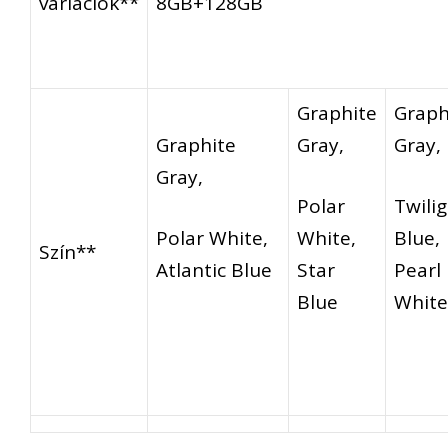
variációk**
8GB+128GB
Graphite
Graph
Graphite
Gray,
Gray,
Gray,
Polar
Twili
Polar White,
White,
Blue,
Szín**
Atlantic Blue
Star
Pearl
Blue
White