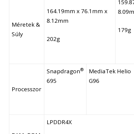
159.8
164.19mm x 76.1mm x
8.09
8.12mm
Méretek &
179g
Súly
202g
®
Snapdragon
MediaTek Helio
695
G96
Processzor
LPDDR4X