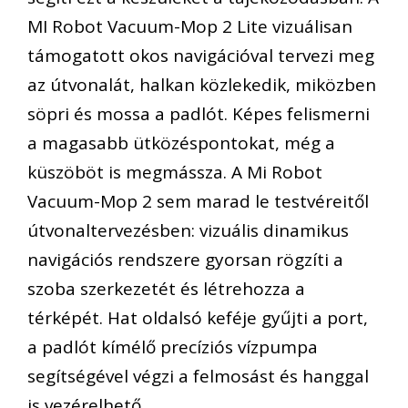
MI Robot Vacuum-Mop 2 Lite vizuálisan
támogatott okos navigációval tervezi meg
az útvonalát, halkan közlekedik, miközben
söpri és mossa a padlót. Képes felismerni
a magasabb ütközéspontokat, még a
küszöböt is megmássza. A Mi Robot
Vacuum-Mop 2 sem marad le testvéreitől
útvonaltervezésben: vizuális dinamikus
navigációs rendszere gyorsan rögzíti a
szoba szerkezetét és létrehozza a
térképét. Hat oldalsó keféje gyűjti a port,
a padlót kímélő precíziós vízpumpa
segítségével végzi a felmosást és hanggal
is vezérelhető.