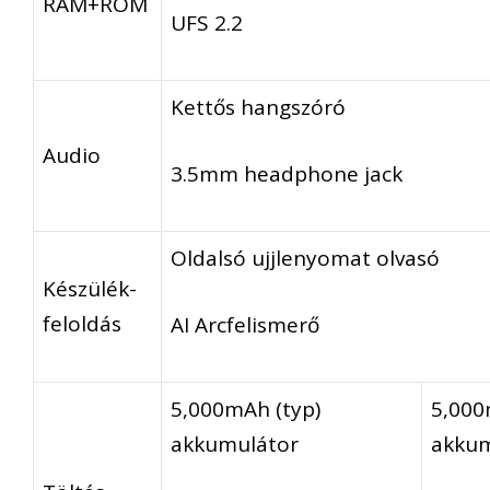
RAM+ROM
UFS 2.2
Kettős hangszóró
Audio
3.5mm headphone jack
Oldalsó ujjlenyomat olvasó
Készülék-
feloldás
AI Arcfelismerő
5,000mAh (typ)
5,000
akkumulátor
akkum