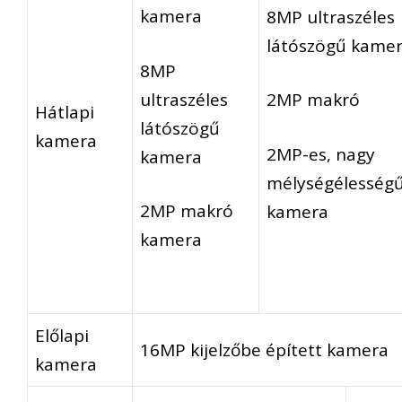
kamera
8MP ultraszéles
látószögű kame
8MP
ultraszéles
2MP makró
Hátlapi
látószögű
kamera
2MP-es, nagy
kamera
mélységélesség
2MP makró
kamera
kamera
Előlapi
16MP kijelzőbe épített kamera
kamera