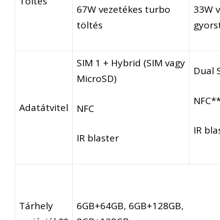
Töltés
67W vezetékes turbo
33W v
töltés
gyors
SIM 1 + Hybrid (SIM vagy
Dual 
MicroSD)
NFC*
Adatátvitel
NFC
IR bla
IR blaster
Tárhely
6GB+64GB, 6GB+128GB,