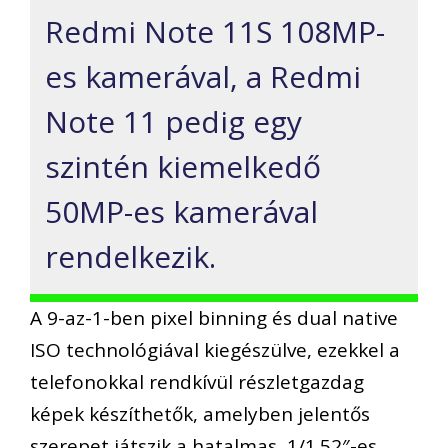
Redmi Note 11S 108MP-
es kamerával, a Redmi
Note 11 pedig egy
szintén kiemelkedő
50MP-es kamerával
rendelkezik.
A 9-az-1-ben pixel binning és dual native
ISO technológiával kiegészülve, ezekkel a
telefonokkal rendkívül részletgazdag
képek készíthetők, amelyben jelentős
szerepet játszik a hatalmas, 1/1.52″-es