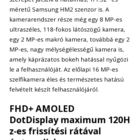
méretű Samsung HM2 szenzor is. A
kamerarendszer része még egy 8 MP-es
ultraszéles, 118-fokos látószögű kamera,
egy 2 MP-es makró kamera, továbbá egy 2
MP-es, nagy mélységélességű kamera is,
amely káprázatos bokeh hatással nyűgözi
le a felhasználóját. Az előlapi 16 MP-es
szelfikamera éles és természetes hatású
felvételt készít felhasználójáról.
FHD+ AMOLED
DotDisplay maximum 120H
z-es frissítési rátával