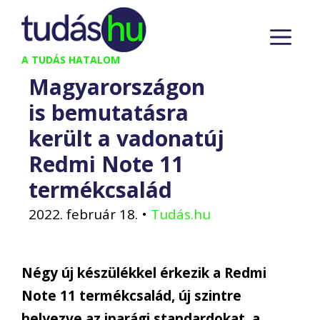
Kilépés
M
a
tartalomba
A TUDÁS HATALOM
Magyarországon
is bemutatásra
került a vadonatúj
Redmi Note 11
termékcsalád
2022. február 18.
•
Tudás.hu
Négy új készülékkel érkezik a Redmi
Note 11 termékcsalád, új szintre
helyezve az iparági standardokat, a