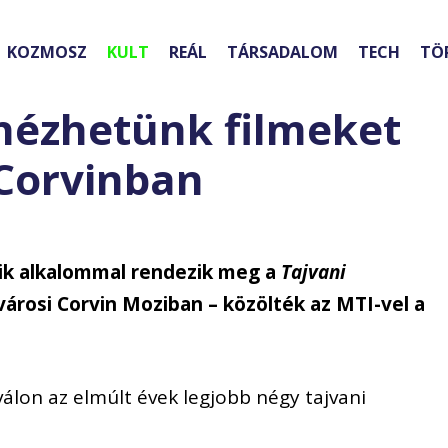
KOZMOSZ
KULT
REÁL
TÁRSADALOM
TECH
TÖ
nézhetünk filmeket
Corvinban
ik alkalommal rendezik meg a
Tajvani
városi Corvin Moziban – közölték az MTI-vel a
válon az elmúlt évek legjobb négy tajvani