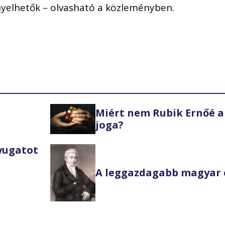
nyelhetők – olvasható a közleményben.
Miért nem Rubik Ernőé a
joga?
Nyugatot
A leggazdagabb magyar 