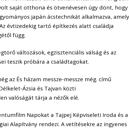
 volt saját otthona és ötvenévesen úgy dönt, hogy
hagyományos japán ácstechnikát alkalmazva, amel
Az évtizedekig tartó építkezés alatt családja
étől függ.
gtörő változások, egzisztenciális válság és az
ei teszik próbára a családtagokat.
még az És házam messze-messze még. című
élkelet-Ázsia és Tajvan közti
 valóságát tárja a nézők elé.
tumfilm Napokat a Tajpej Képviseleti Iroda és a
giai Alapítvány rendezi. A vetítésekre az ingyenes