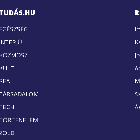
TUDÁS.HU
R
EGÉSZSÉG
I
INTERJÚ
K
KOZMOSZ
J
KULT
A
REÁL
M
TÁRSADALOM
S
TECH
Á
TÖRTÉNELEM
ZÖLD