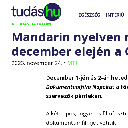
Kilépés
a
EGÉSZSÉG
INTERJÚ
tartalomba
A TUDÁS HATALOM
Mandarin nyelven 
december elején a 
2023. november 24.
•
MTI
December 1-jén és 2-án heted
Dokumentumfilm Napok
at a fő
szervezők pénteken.
A kétnapos, ingyenes filmfeszti
dokumentumfilmjét vetítik