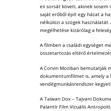
eii sorsát követi, akinek sosem
saját erőből épít egy házat a 
nélkülözi a szögek használatát. 
megélhetése kizárólag a feleség
A filmben a családi egységet me
összetartozás eltérő értelmezés
A Corvin Moziban bemutatják 
dokumentumfilmet is, amely a D
vendégmunkásrendszer kegyetlen
A Taiwan Dox – Tajvani Dokumen
Palantír Film Vizuális Antropoló