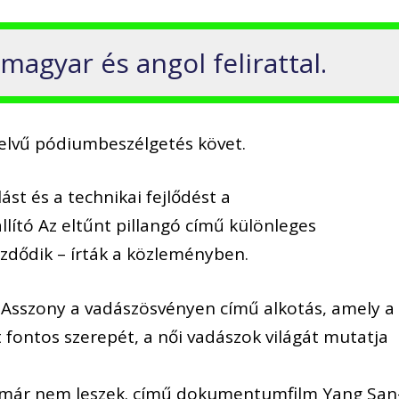
agyar és angol felirattal.
elvű pódiumbeszélgetés követ.
t és a technikai fejlődést a
ító Az eltűnt pillangó című különleges
zdődik – írták a közleményben.
Asszony a vadászösvényen című alkotás, amely a
 fontos szerepét, a női vadászok világát mutatja
 már nem leszek. című dokumentumfilm Yang San