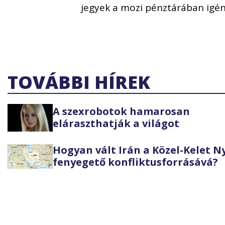
jegyek a mozi pénztárában igé
TOVÁBBI HÍREK
A szexrobotok hamarosan
eláraszthatják a világot
Hogyan vált Irán a Közel-Kelet 
fenyegető konfliktusforrásává?