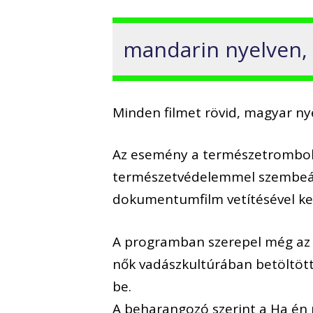
mandarin nyelven, m
Minden filmet rövid, magyar ny
Az esemény a természetrombolás
természetvédelemmel szembeáll
dokumentumfilm vetítésével ke
A programban szerepel még az 
nők vadászkultúrában betöltött
be.
A beharangozó szerint a Ha én