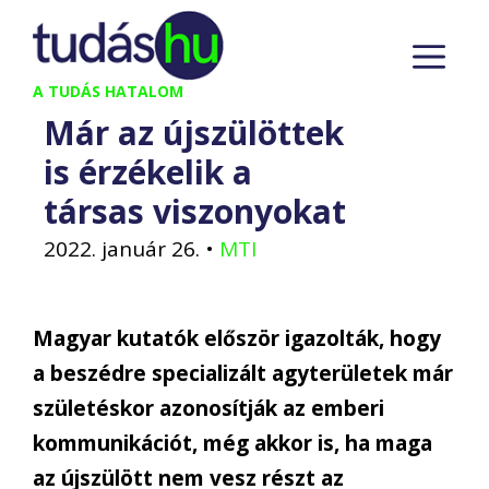
Kilépés
M
a
tartalomba
A TUDÁS HATALOM
Már az újszülöttek
is érzékelik a
társas viszonyokat
2022. január 26.
•
MTI
Magyar kutatók először igazolták, hogy
a beszédre specializált agyterületek már
születéskor azonosítják az emberi
kommunikációt, még akkor is, ha maga
az újszülött nem vesz részt az