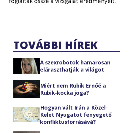
foglalták össze a vizsgálat eredményeit.
TOVÁBBI HÍREK
A szexrobotok hamarosan
eláraszthatják a világot
Miért nem Rubik Ernőé a
Rubik-kocka joga?
Hogyan vált Irán a Közel-
Kelet Nyugatot fenyegető
konfliktusforrásává?