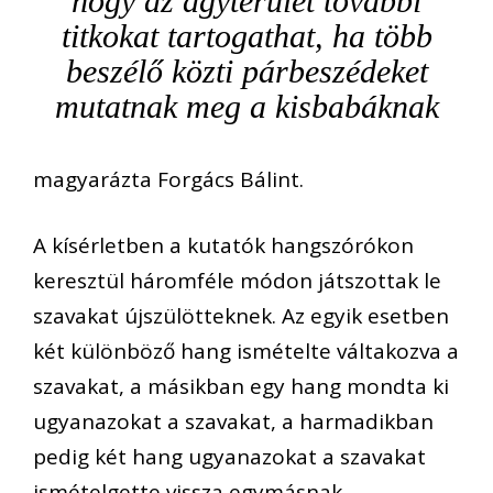
hogy az agyterület további
titkokat tartogathat, ha több
beszélő közti párbeszédeket
mutatnak meg a kisbabáknak
magyarázta Forgács Bálint.
A kísérletben a kutatók hangszórókon
keresztül háromféle módon játszottak le
szavakat újszülötteknek. Az egyik esetben
két különböző hang ismételte váltakozva a
szavakat, a másikban egy hang mondta ki
ugyanazokat a szavakat, a harmadikban
pedig két hang ugyanazokat a szavakat
ismételgette vissza egymásnak.