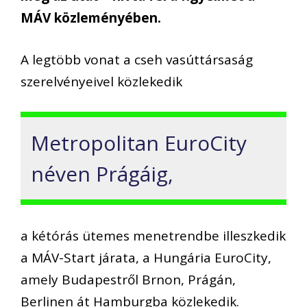
MÁV közleményében.
A legtöbb vonat a cseh vasúttársaság
szerelvényeivel közlekedik
Metropolitan EuroCity
néven Prágáig,
a kétórás ütemes menetrendbe illeszkedik
a MÁV-Start járata, a Hungária EuroCity,
amely Budapestről Brnon, Prágán,
Berlinen át Hamburgba közlekedik.