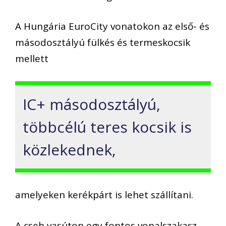
A Hungária EuroCity vonatokon az első- és
másodosztályú fülkés és termeskocsik
mellett
IC+ másodosztályú,
többcélú teres kocsik is
közlekednek,
amelyeken kerékpárt is lehet szállítani.
A cseh vasúton egy fontos vonalszakasz