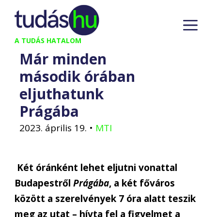
Kilépés
M
a
tartalomba
A TUDÁS HATALOM
Már minden
második órában
eljuthatunk
Prágába
2023. április 19.
•
MTI
Két óránként lehet eljutni vonattal
Budapestről
Prágába
, a két főváros
között a szerelvények 7 óra alatt teszik
meg az utat – hívta fel a figyelmet a